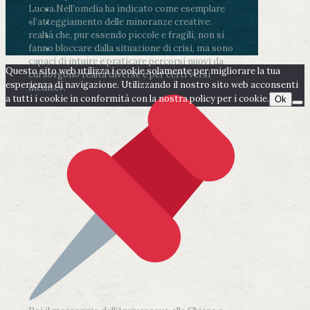
Lucca.
Nell’omelia ha indicato come esemplare
«l’atteggiamento delle minoranze creative:
realtà che, pur essendo piccole e fragili, non si
fanno bloccare dalla situazione di crisi, ma sono
capaci di intuire e praticare percorsi nuovi da
Questo sito web utilizza i cookie solamente per migliorare la tua
cui sorgono realtà diverse e per certi versi
esperienza di navigazione. Utilizzando il nostro sito web acconsenti
inedite».
a tutti i cookie in conformità con la nostra policy per i cookie.
Ok