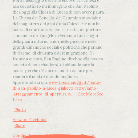
Poi il messaggio dell’Arcivescovo alla Chiesa e
alla società:
«Io mi immagino che San Paolino
dica oggi alla Chiesa di Lucca di non avere paura.
La Chiesa del Concilio, del Cammino sinodale e
del magistero dei papi è una Chiesa che non ha
paura di confrontarsi con la realtà per portare
l'annuncio del Vangelo»
.
«Vediamo tanti segni
della paura intorno a noi, nelle piccole e nelle
grandi dinamiche sociali e politiche che parlano
di riarmo, di chiusura e di remigrazione. Di
fronte a questo, San Paolino direbbe alla nostra
società di non chiudersi, di abbandonare la
paura, perché c'è ancora molto da fare per
rendere il nostro mondo migliore»
Approfondisci qui:
www.toscanaoggi.it/festa-
di-san-paolino-a-lucca-giulietti-ritroviamo-
latteggiamento-di-apertura-p...
...
See More
See
Less
Photo
View on Facebook
·
Share
Condividi su Facebook
Condividi su Twitter