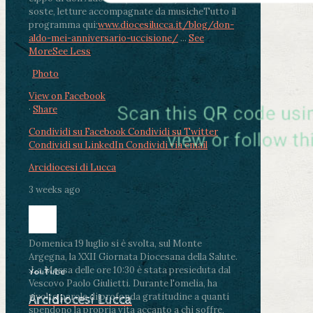
soste, letture accompagnate da musiche
Tutto il
programma qui:
www.diocesilucca.it/blog/don-
aldo-mei-anniversario-uccisione/
...
See
More
See Less
Photo
View on Facebook
·
Share
Condividi su Facebook
Condividi su Twitter
Condividi su LinkedIn
Condividi via email
Arcidiocesi di Lucca
3 weeks ago
Domenica 19 luglio si è svolta, sul Monte
Argegna, la XXII Giornata Diocesana della Salute.
.
La Messa delle ore 10:30 è stata presieduta dal
YouTube
Vescovo Paolo Giulietti. Durante l'omelia, ha
rivolto parole di profonda gratitudine a quanti
Arcidiocesi Lucca
spendono la propria vita accanto a chi soffre,