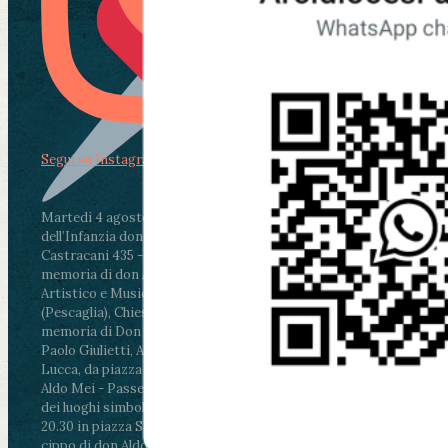
Segui su Instagram
Martedì 4 agosto2026
ore 11:30 - Lucca, Scuola
dell’Infanzia don Aldo Mei - Viale Castruccio
Castracani 435 - Inaugurazione murales in
memoria di don Aldo Mei curato dal Liceo
Artistico e Musicale “Passaglia”
.
ore 18 - Fiano
(Pescaglia), Chiesa parrocchiale - Messa in
memoria di Don Aldo Mei celebrata da mons.
Paolo Giulietti, Arcivescovo di Lucca
.
ore 20.30 -
Lucca, da piazza San Michele al Cippo di don
Aldo Mei - Passeggiata della Memoria in alcuni
dei luoghi simbolo della città. Ritrovo alle ore
20.30 in piazza San Michele con conclusione al
cippo di don Aldo Mei (Porta Elisa). Durante le