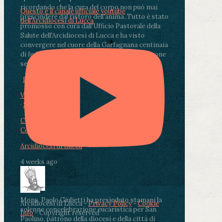
ricordando che la cura del corpo non può mai
Questo è il canale ufficiale youtube
prescindere dal ristoro dell'anima.
.
Tutto è stato
dell'Arcidiocesi di Lucca
promosso con cura dall'Ufficio Pastorale della
Salute dell'Arcidiocesi di Lucca e ha visto
convergere nel cuore della Garfagnana centinaia
di fedeli, operatori sanitari, volontari e persone
segnate dalla malattia.
...
See More
See Less
Photo
View on Facebook
·
Share
Condividi su Facebook
Condividi su Twitter
Condividi su LinkedIn
Condividi via email
Arcidiocesi di Lucca
4 weeks ago
Mons. Paolo Giulietti ha presieduto stamani la
Arcidiocesi di Lucca -
Privacy Policy
-
Cookie
solenne concelebrazione eucaristica per San
Info
- Copyright reserved
Paolino, patrono della diocesi e della città di