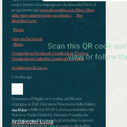
soste, letture accompagnate da musiche
Tutto il
programma qui:
www.diocesilucca.it/blog/don-
aldo-mei-anniversario-uccisione/
...
See
More
See Less
Photo
View on Facebook
·
Share
Condividi su Facebook
Condividi su Twitter
Condividi su LinkedIn
Condividi via email
Arcidiocesi di Lucca
2 weeks ago
Domenica 19 luglio si è svolta, sul Monte
Argegna, la XXII Giornata Diocesana della Salute.
.
La Messa delle ore 10:30 è stata presieduta dal
YouTube
Vescovo Paolo Giulietti. Durante l'omelia, ha
rivolto parole di profonda gratitudine a quanti
Arcidiocesi Lucca
spendono la propria vita accanto a chi soffre,