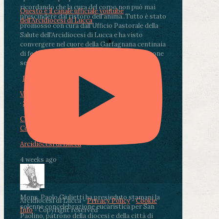
ricordando che la cura del corpo non può mai
Questo è il canale ufficiale youtube
prescindere dal ristoro dell'anima.
.
Tutto è stato
dell'Arcidiocesi di Lucca
promosso con cura dall'Ufficio Pastorale della
Salute dell'Arcidiocesi di Lucca e ha visto
convergere nel cuore della Garfagnana centinaia
di fedeli, operatori sanitari, volontari e persone
segnate dalla malattia.
...
See More
See Less
Photo
View on Facebook
·
Share
Condividi su Facebook
Condividi su Twitter
Condividi su LinkedIn
Condividi via email
Arcidiocesi di Lucca
4 weeks ago
Mons. Paolo Giulietti ha presieduto stamani la
Arcidiocesi di Lucca -
Privacy Policy
-
Cookie
solenne concelebrazione eucaristica per San
Info
- Copyright reserved
Paolino, patrono della diocesi e della città di