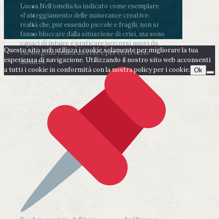
Lucca.
Nell’omelia ha indicato come esemplare
«l’atteggiamento delle minoranze creative:
realtà che, pur essendo piccole e fragili, non si
fanno bloccare dalla situazione di crisi, ma sono
capaci di intuire e praticare percorsi nuovi da
Questo sito web utilizza i cookie solamente per migliorare la tua
cui sorgono realtà diverse e per certi versi
esperienza di navigazione. Utilizzando il nostro sito web acconsenti
inedite».
a tutti i cookie in conformità con la nostra policy per i cookie.
Ok