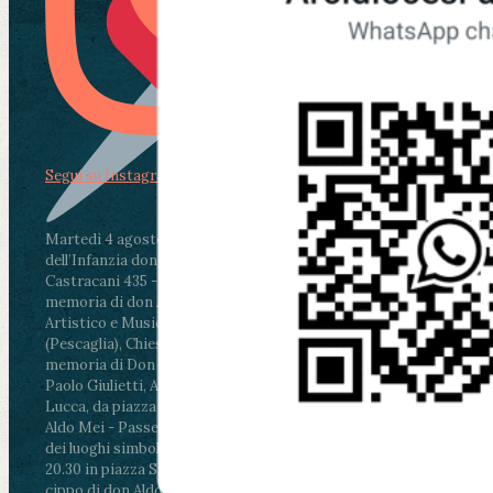
Segui su Instagram
Martedì 4 agosto2026
ore 11:30 - Lucca, Scuola
dell’Infanzia don Aldo Mei - Viale Castruccio
Castracani 435 - Inaugurazione murales in
memoria di don Aldo Mei curato dal Liceo
Artistico e Musicale “Passaglia”
.
ore 18 - Fiano
(Pescaglia), Chiesa parrocchiale - Messa in
memoria di Don Aldo Mei celebrata da mons.
Paolo Giulietti, Arcivescovo di Lucca
.
ore 20.30 -
Lucca, da piazza San Michele al Cippo di don
Aldo Mei - Passeggiata della Memoria in alcuni
dei luoghi simbolo della città. Ritrovo alle ore
20.30 in piazza San Michele con conclusione al
cippo di don Aldo Mei (Porta Elisa). Durante le