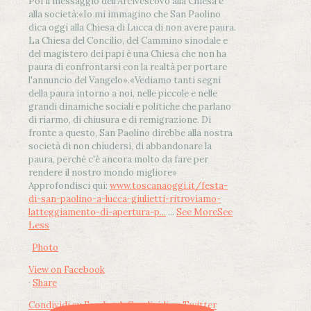
Poi il messaggio dell’Arcivescovo alla Chiesa e
alla società:
«Io mi immagino che San Paolino
dica oggi alla Chiesa di Lucca di non avere paura.
La Chiesa del Concilio, del Cammino sinodale e
del magistero dei papi è una Chiesa che non ha
paura di confrontarsi con la realtà per portare
l'annuncio del Vangelo»
.
«Vediamo tanti segni
della paura intorno a noi, nelle piccole e nelle
grandi dinamiche sociali e politiche che parlano
di riarmo, di chiusura e di remigrazione. Di
fronte a questo, San Paolino direbbe alla nostra
società di non chiudersi, di abbandonare la
paura, perché c'è ancora molto da fare per
rendere il nostro mondo migliore»
Approfondisci qui:
www.toscanaoggi.it/festa-
di-san-paolino-a-lucca-giulietti-ritroviamo-
latteggiamento-di-apertura-p...
...
See More
See
Less
Photo
View on Facebook
·
Share
Condividi su Facebook
Condividi su Twitter