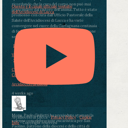
ricordando che la cura del corpo non può mai
Questo è il canale ufficiale youtube
prescindere dal ristoro dell'anima.
.
Tutto è stato
dell'Arcidiocesi di Lucca
promosso con cura dall'Ufficio Pastorale della
Salute dell'Arcidiocesi di Lucca e ha visto
convergere nel cuore della Garfagnana centinaia
di fedeli, operatori sanitari, volontari e persone
segnate dalla malattia.
...
See More
See Less
Photo
View on Facebook
·
Share
Condividi su Facebook
Condividi su Twitter
Condividi su LinkedIn
Condividi via email
Arcidiocesi di Lucca
4 weeks ago
Mons. Paolo Giulietti ha presieduto stamani la
Arcidiocesi di Lucca -
Privacy Policy
-
Cookie
solenne concelebrazione eucaristica per San
Info
- Copyright reserved
Paolino, patrono della diocesi e della città di