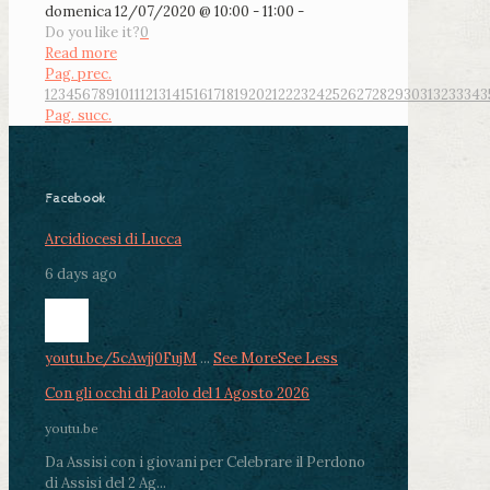
domenica 12/07/2020 @ 10:00 - 11:00 -
Do you like it?
0
Read more
Pag. prec.
1
2
3
4
5
6
7
8
9
10
11
12
13
14
15
16
17
18
19
20
21
22
23
24
25
26
27
28
29
30
31
32
33
34
3
Pag. succ.
Facebook
Arcidiocesi di Lucca
6 days ago
youtu.be/5cAwjj0FujM
...
See More
See Less
Con gli occhi di Paolo del 1 Agosto 2026
youtu.be
Da Assisi con i giovani per Celebrare il Perdono
di Assisi del 2 Ag...