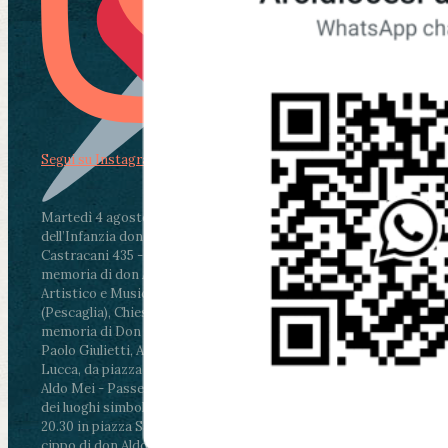
Segui su Instagram
Martedì 4 agosto2026
ore 11:30 - Lucca, Scuola
dell’Infanzia don Aldo Mei - Viale Castruccio
Castracani 435 - Inaugurazione murales in
memoria di don Aldo Mei curato dal Liceo
Artistico e Musicale “Passaglia”
.
ore 18 - Fiano
(Pescaglia), Chiesa parrocchiale - Messa in
memoria di Don Aldo Mei celebrata da mons.
Paolo Giulietti, Arcivescovo di Lucca
.
ore 20.30 -
Lucca, da piazza San Michele al Cippo di don
Aldo Mei - Passeggiata della Memoria in alcuni
dei luoghi simbolo della città. Ritrovo alle ore
20.30 in piazza San Michele con conclusione al
cippo di don Aldo Mei (Porta Elisa). Durante le