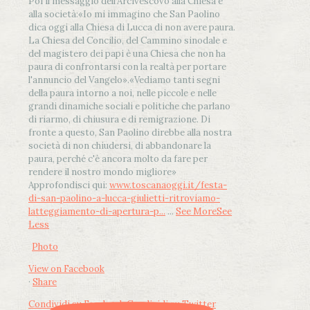
Poi il messaggio dell’Arcivescovo alla Chiesa e
alla società:
«Io mi immagino che San Paolino
dica oggi alla Chiesa di Lucca di non avere paura.
La Chiesa del Concilio, del Cammino sinodale e
del magistero dei papi è una Chiesa che non ha
paura di confrontarsi con la realtà per portare
l'annuncio del Vangelo»
.
«Vediamo tanti segni
della paura intorno a noi, nelle piccole e nelle
grandi dinamiche sociali e politiche che parlano
di riarmo, di chiusura e di remigrazione. Di
fronte a questo, San Paolino direbbe alla nostra
società di non chiudersi, di abbandonare la
paura, perché c'è ancora molto da fare per
rendere il nostro mondo migliore»
Approfondisci qui:
www.toscanaoggi.it/festa-
di-san-paolino-a-lucca-giulietti-ritroviamo-
latteggiamento-di-apertura-p...
...
See More
See
Less
Photo
View on Facebook
·
Share
Condividi su Facebook
Condividi su Twitter