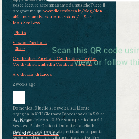
soste, letture accompagnate da musiche
Tutto il
programma qui:
www.diocesilucca.it/blog/don-
aldo-mei-anniversario-uccisione/
...
See
More
See Less
Photo
View on Facebook
·
Share
Condividi su Facebook
Condividi su Twitter
Condividi su LinkedIn
Condividi via email
Arcidiocesi di Lucca
2 weeks ago
Domenica 19 luglio si è svolta, sul Monte
Argegna, la XXII Giornata Diocesana della Salute.
.
La Messa delle ore 10:30 è stata presieduta dal
YouTube
Vescovo Paolo Giulietti. Durante l'omelia, ha
rivolto parole di profonda gratitudine a quanti
Arcidiocesi Lucca
spendono la propria vita accanto a chi soffre,