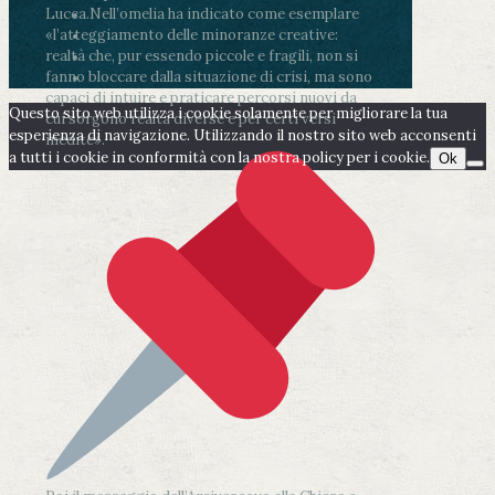
Lucca.
Nell’omelia ha indicato come esemplare
«l’atteggiamento delle minoranze creative:
realtà che, pur essendo piccole e fragili, non si
fanno bloccare dalla situazione di crisi, ma sono
capaci di intuire e praticare percorsi nuovi da
Questo sito web utilizza i cookie solamente per migliorare la tua
cui sorgono realtà diverse e per certi versi
esperienza di navigazione. Utilizzando il nostro sito web acconsenti
inedite».
a tutti i cookie in conformità con la nostra policy per i cookie.
Ok