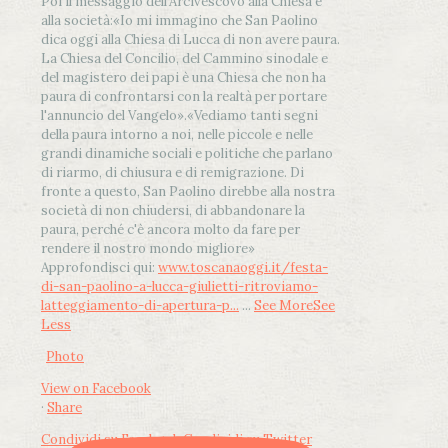
Poi il messaggio dell’Arcivescovo alla Chiesa e
alla società:
«Io mi immagino che San Paolino
dica oggi alla Chiesa di Lucca di non avere paura.
La Chiesa del Concilio, del Cammino sinodale e
del magistero dei papi è una Chiesa che non ha
paura di confrontarsi con la realtà per portare
l'annuncio del Vangelo»
.
«Vediamo tanti segni
della paura intorno a noi, nelle piccole e nelle
grandi dinamiche sociali e politiche che parlano
di riarmo, di chiusura e di remigrazione. Di
fronte a questo, San Paolino direbbe alla nostra
società di non chiudersi, di abbandonare la
paura, perché c'è ancora molto da fare per
rendere il nostro mondo migliore»
Approfondisci qui:
www.toscanaoggi.it/festa-
di-san-paolino-a-lucca-giulietti-ritroviamo-
latteggiamento-di-apertura-p...
...
See More
See
Less
Photo
View on Facebook
·
Share
Condividi su Facebook
Condividi su Twitter