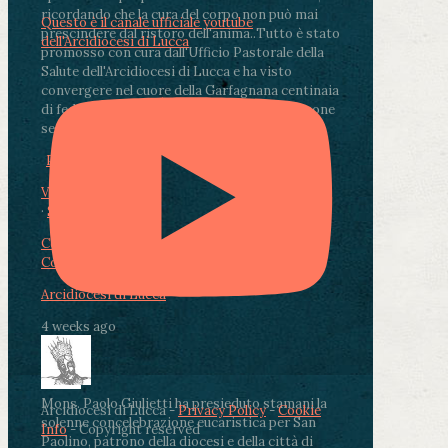
ricordando che la cura del corpo non può mai
Questo è il canale ufficiale youtube
prescindere dal ristoro dell'anima.
.
Tutto è stato
dell'Arcidiocesi di Lucca
promosso con cura dall'Ufficio Pastorale della
Salute dell'Arcidiocesi di Lucca e ha visto
convergere nel cuore della Garfagnana centinaia
di fedeli, operatori sanitari, volontari e persone
segnate dalla malattia.
...
See More
See Less
Photo
View on Facebook
·
Share
Condividi su Facebook
Condividi su Twitter
Condividi su LinkedIn
Condividi via email
Arcidiocesi di Lucca
4 weeks ago
Mons. Paolo Giulietti ha presieduto stamani la
Arcidiocesi di Lucca -
Privacy Policy
-
Cookie
solenne concelebrazione eucaristica per San
Info
- Copyright reserved
Paolino, patrono della diocesi e della città di