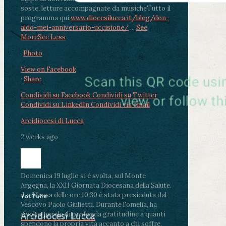
soste, letture accompagnate da musiche
Tutto il
programma qui:
www.diocesilucca.it/blog/don-
aldo-mei-anniversario-uccisione/
...
See
More
See Less
Photo
View on Facebook
·
Share
Condividi su Facebook
Condividi su Twitter
Condividi su LinkedIn
Condividi via email
Arcidiocesi di Lucca
2 weeks ago
Domenica 19 luglio si è svolta, sul Monte
Argegna, la XXII Giornata Diocesana della Salute.
.
La Messa delle ore 10:30 è stata presieduta dal
YouTube
Vescovo Paolo Giulietti. Durante l'omelia, ha
rivolto parole di profonda gratitudine a quanti
Arcidiocesi Lucca
spendono la propria vita accanto a chi soffre,