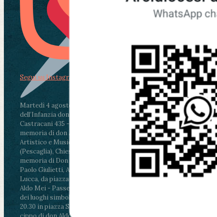
Segui su Instagram
Martedì 4 agosto2026
ore 11:30 - Lucca, Scuola
dell’Infanzia don Aldo Mei - Viale Castruccio
Castracani 435 - Inaugurazione murales in
memoria di don Aldo Mei curato dal Liceo
Artistico e Musicale “Passaglia”
.
ore 18 - Fiano
(Pescaglia), Chiesa parrocchiale - Messa in
memoria di Don Aldo Mei celebrata da mons.
Paolo Giulietti, Arcivescovo di Lucca
.
ore 20.30 -
Lucca, da piazza San Michele al Cippo di don
Aldo Mei - Passeggiata della Memoria in alcuni
dei luoghi simbolo della città. Ritrovo alle ore
20.30 in piazza San Michele con conclusione al
cippo di don Aldo Mei (Porta Elisa). Durante le