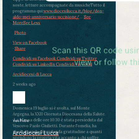
soste, letture accompagnate da musiche
Tutto il
programma qui:
www.diocesilucca.it/blog/don-
aldo-mei-anniversario-uccisione/
...
See
More
See Less
Photo
View on Facebook
·
Share
Condividi su Facebook
Condividi su Twitter
Condividi su LinkedIn
Condividi via email
Arcidiocesi di Lucca
2 weeks ago
Domenica 19 luglio si è svolta, sul Monte
Argegna, la XXII Giornata Diocesana della Salute.
.
La Messa delle ore 10:30 è stata presieduta dal
YouTube
Vescovo Paolo Giulietti. Durante l'omelia, ha
rivolto parole di profonda gratitudine a quanti
Arcidiocesi Lucca
spendono la propria vita accanto a chi soffre,