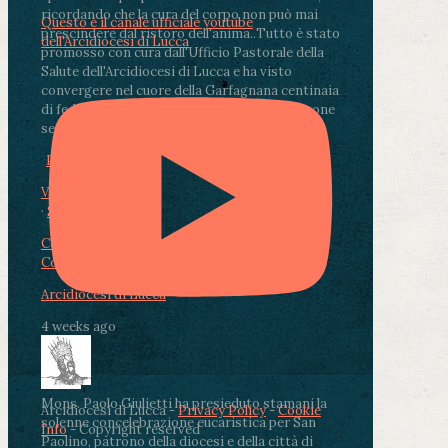
ricordando che la cura del corpo non può mai
Questo è il canale ufficiale youtube
prescindere dal ristoro dell'anima.
.
Tutto è stato
dell'Arcidiocesi di Lucca
promosso con cura dall'Ufficio Pastorale della
Salute dell'Arcidiocesi di Lucca e ha visto
convergere nel cuore della Garfagnana centinaia
di fedeli, operatori sanitari, volontari e persone
segnate dalla malattia.
...
See More
See Less
Photo
View on Facebook
·
Share
Condividi su Facebook
Condividi su Twitter
Condividi su LinkedIn
Condividi via email
Arcidiocesi di Lucca
4 weeks ago
Mons. Paolo Giulietti ha presieduto stamani la
Arcidiocesi di Lucca -
Privacy Policy
-
Cookie
solenne concelebrazione eucaristica per San
Info
- Copyright reserved
Paolino, patrono della diocesi e della città di