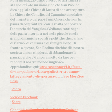
Poi il messaggio dell’Arcivescovo alla Chiesa e
alla società:
«Io mi immagino che San Paolino
dica oggi alla Chiesa di Lucca di non avere paura.
La Chiesa del Concilio, del Cammino sinodale e
del magistero dei papi è una Chiesa che non ha
paura di confrontarsi con la realtà per portare
l'annuncio del Vangelo»
.
«Vediamo tanti segni
della paura intorno a noi, nelle piccole e nelle
grandi dinamiche sociali e politiche che parlano
di riarmo, di chiusura e di remigrazione. Di
fronte a questo, San Paolino direbbe alla nostra
società di non chiudersi, di abbandonare la
paura, perché c'è ancora molto da fare per
rendere il nostro mondo migliore»
Approfondisci qui:
www.toscanaoggi.it/festa-
di-san-paolino-a-lucca-giulietti-ritroviamo-
latteggiamento-di-apertura-p...
...
See More
See
Less
Photo
View on Facebook
·
Share
Condividi su Facebook
Condividi su Twitter