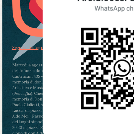
Segui su Instagram
Martedì 4 agosto2026
ore 11:30 - Lucca, Scuola
dell’Infanzia don Aldo Mei - Viale Castruccio
Castracani 435 - Inaugurazione murales in
memoria di don Aldo Mei curato dal Liceo
Artistico e Musicale “Passaglia”
.
ore 18 - Fiano
(Pescaglia), Chiesa parrocchiale - Messa in
memoria di Don Aldo Mei celebrata da mons.
Paolo Giulietti, Arcivescovo di Lucca
.
ore 20.30 -
Lucca, da piazza San Michele al Cippo di don
Aldo Mei - Passeggiata della Memoria in alcuni
dei luoghi simbolo della città. Ritrovo alle ore
20.30 in piazza San Michele con conclusione al
cippo di don Aldo Mei (Porta Elisa). Durante le