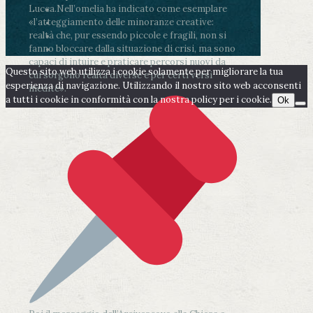
Lucca.
Nell’omelia ha indicato come esemplare
«l’atteggiamento delle minoranze creative:
realtà che, pur essendo piccole e fragili, non si
fanno bloccare dalla situazione di crisi, ma sono
capaci di intuire e praticare percorsi nuovi da
Questo sito web utilizza i cookie solamente per migliorare la tua
cui sorgono realtà diverse e per certi versi
esperienza di navigazione. Utilizzando il nostro sito web acconsenti
inedite».
a tutti i cookie in conformità con la nostra policy per i cookie.
Ok