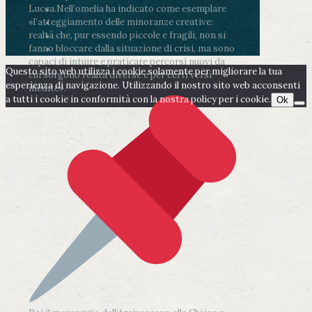
Lucca.
Nell’omelia ha indicato come esemplare
«l’atteggiamento delle minoranze creative:
realtà che, pur essendo piccole e fragili, non si
fanno bloccare dalla situazione di crisi, ma sono
capaci di intuire e praticare percorsi nuovi da
Questo sito web utilizza i cookie solamente per migliorare la tua
cui sorgono realtà diverse e per certi versi
esperienza di navigazione. Utilizzando il nostro sito web acconsenti
inedite».
a tutti i cookie in conformità con la nostra policy per i cookie.
Ok