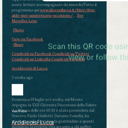
soste, letture accompagnate da musiche
Tutto il
programma qui:
www.diocesilucca.it/blog/don-
aldo-mei-anniversario-uccisione/
...
See
More
See Less
Photo
View on Facebook
·
Share
Condividi su Facebook
Condividi su Twitter
Condividi su LinkedIn
Condividi via email
Arcidiocesi di Lucca
2 weeks ago
Domenica 19 luglio si è svolta, sul Monte
Argegna, la XXII Giornata Diocesana della Salute.
.
La Messa delle ore 10:30 è stata presieduta dal
YouTube
Vescovo Paolo Giulietti. Durante l'omelia, ha
rivolto parole di profonda gratitudine a quanti
Arcidiocesi Lucca
spendono la propria vita accanto a chi soffre,