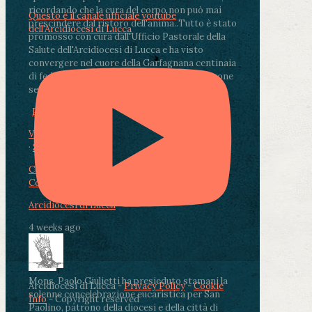
ricordando che la cura del corpo non può mai
Questo è il canale ufficiale youtube
prescindere dal ristoro dell'anima.
.
Tutto è stato
dell'Arcidiocesi di Lucca
promosso con cura dall'Ufficio Pastorale della
Salute dell'Arcidiocesi di Lucca e ha visto
convergere nel cuore della Garfagnana centinaia
di fedeli, operatori sanitari, volontari e persone
segnate dalla malattia.
...
See More
See Less
Photo
View on Facebook
·
Share
Condividi su Facebook
Condividi su Twitter
Condividi su LinkedIn
Condividi via email
Arcidiocesi di Lucca
4 weeks ago
Mons. Paolo Giulietti ha presieduto stamani la
Arcidiocesi di Lucca -
Privacy Policy
-
Cookie
solenne concelebrazione eucaristica per San
Info
- Copyright reserved
Paolino, patrono della diocesi e della città di