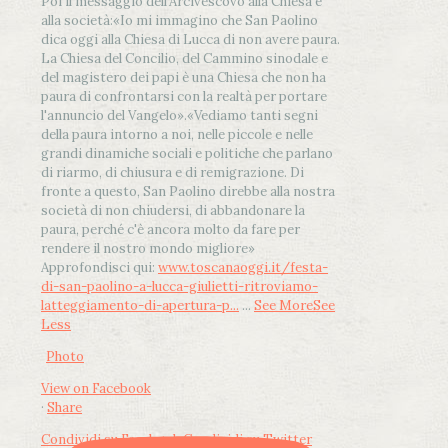
Poi il messaggio dell’Arcivescovo alla Chiesa e
alla società:
«Io mi immagino che San Paolino
dica oggi alla Chiesa di Lucca di non avere paura.
La Chiesa del Concilio, del Cammino sinodale e
del magistero dei papi è una Chiesa che non ha
paura di confrontarsi con la realtà per portare
l'annuncio del Vangelo»
.
«Vediamo tanti segni
della paura intorno a noi, nelle piccole e nelle
grandi dinamiche sociali e politiche che parlano
di riarmo, di chiusura e di remigrazione. Di
fronte a questo, San Paolino direbbe alla nostra
società di non chiudersi, di abbandonare la
paura, perché c'è ancora molto da fare per
rendere il nostro mondo migliore»
Approfondisci qui:
www.toscanaoggi.it/festa-
di-san-paolino-a-lucca-giulietti-ritroviamo-
latteggiamento-di-apertura-p...
...
See More
See
Less
Photo
View on Facebook
·
Share
Condividi su Facebook
Condividi su Twitter