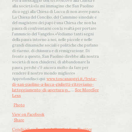
Poi il messaggio dell’Arcivescovo alla Chiesa e
alla società:
«Io mi immagino che San Paolino
dica oggi alla Chiesa di Lucca di non avere paura.
La Chiesa del Concilio, del Cammino sinodale e
del magistero dei papi è una Chiesa che non ha
paura di confrontarsi con la realtà per portare
l'annuncio del Vangelo»
.
«Vediamo tanti segni
della paura intorno a noi, nelle piccole e nelle
grandi dinamiche sociali e politiche che parlano
di riarmo, di chiusura e di remigrazione. Di
fronte a questo, San Paolino direbbe alla nostra
società di non chiudersi, di abbandonare la
paura, perché c'è ancora molto da fare per
rendere il nostro mondo migliore»
Approfondisci qui:
www.toscanaoggi.it/festa-
di-san-paolino-a-lucca-giulietti-ritroviamo-
latteggiamento-di-apertura-p...
...
See More
See
Less
Photo
View on Facebook
·
Share
Condividi su Facebook
Condividi su Twitter