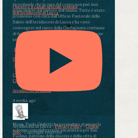
ricordando che la cura del corpo non può mai
Questo è il canale ufficiale youtube
prescindere dal ristoro dell'anima.
.
Tutto è stato
dell'Arcidiocesi di Lucca
promosso con cura dall'Ufficio Pastorale della
Salute dell'Arcidiocesi di Lucca e ha visto
convergere nel cuore della Garfagnana centinaia
di fedeli, operatori sanitari, volontari e persone
segnate dalla malattia.
...
See More
See Less
Photo
View on Facebook
·
Share
Condividi su Facebook
Condividi su Twitter
Condividi su LinkedIn
Condividi via email
Arcidiocesi di Lucca
4 weeks ago
Mons. Paolo Giulietti ha presieduto stamani la
Arcidiocesi di Lucca -
Privacy Policy
-
Cookie
solenne concelebrazione eucaristica per San
Info
- Copyright reserved
Paolino, patrono della diocesi e della città di