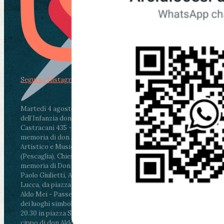
Segui su Instagram
Martedì 4 agosto2026
ore 11:30 - Lucca, Scuola
dell’Infanzia don Aldo Mei - Viale Castruccio
Castracani 435 - Inaugurazione murales in
memoria di don Aldo Mei curato dal Liceo
Artistico e Musicale “Passaglia”
.
ore 18 - Fiano
(Pescaglia), Chiesa parrocchiale - Messa in
memoria di Don Aldo Mei celebrata da mons.
Paolo Giulietti, Arcivescovo di Lucca
.
ore 20.30 -
Lucca, da piazza San Michele al Cippo di don
Aldo Mei - Passeggiata della Memoria in alcuni
dei luoghi simbolo della città. Ritrovo alle ore
20.30 in piazza San Michele con conclusione al
cippo di don Aldo Mei (Porta Elisa). Durante le