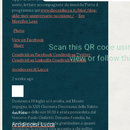
soste, letture accompagnate da musiche
Tutto il
programma qui:
www.diocesilucca.it/blog/don-
aldo-mei-anniversario-uccisione/
...
See
More
See Less
Photo
View on Facebook
·
Share
Condividi su Facebook
Condividi su Twitter
Condividi su LinkedIn
Condividi via email
Arcidiocesi di Lucca
2 weeks ago
Domenica 19 luglio si è svolta, sul Monte
Argegna, la XXII Giornata Diocesana della Salute.
.
La Messa delle ore 10:30 è stata presieduta dal
YouTube
Vescovo Paolo Giulietti. Durante l'omelia, ha
rivolto parole di profonda gratitudine a quanti
Arcidiocesi Lucca
spendono la propria vita accanto a chi soffre,