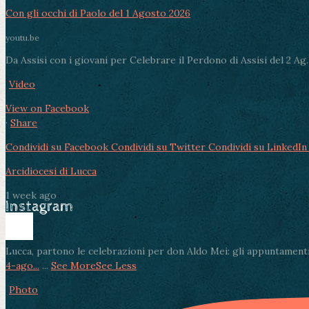
Con gli occhi di Paolo del 1 Agosto 2026
youtu.be
Da Assisi con i giovani per Celebrare il Perdono di Assisi del 2 Ag..
Video
View on Facebook
·
Share
Condividi su Facebook
Condividi su Twitter
Condividi su LinkedIn
Arcidiocesi di Lucca
1 week ago
Instagram
Lucca, partono le celebrazioni per don Aldo Mei: gli appuntamenti
4-ago...
...
See More
See Less
Photo