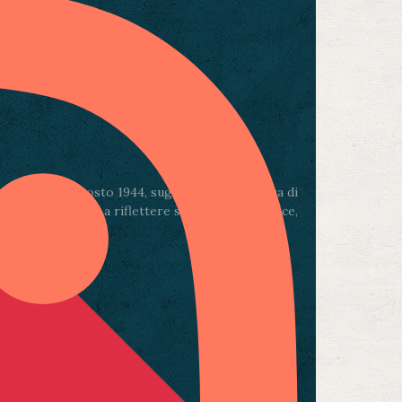
 sera del 4 agosto 1944, sugli spalti delle Mura di
ese e un invito a riflettere sul valore della pace,