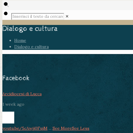
✕
Dialogo e cultura
Home
Dialogo e cultura
Facebook
Arcidiocesi di Lucca
1 week ago
youtu.be/5cAwjj0FujM
...
See More
See Less