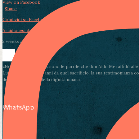
View on Facebook
·
Share
Condividi su Facebook
Condividi su Twitter
Condividi su LinkedIn
Arcidiocesi di Lucca
2 weeks ago
«Non muore l’amore»: sono le parole che don Aldo Mei affidò alle pa
Lucca. A ottantadue anni da quel sacrificio, la sua testimonianza c
della solidarietà e della dignità umana.
WhatsApp