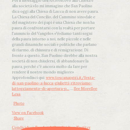
Poi il messaggio dell’Arcivescovo alla Chiesa e
alla società:
«Io mi immagino che San Paolino
dica oggi alla Chiesa di Lucca di non avere paura.
La Chiesa del Concilio, del Cammino sinodale e
del magistero dei papi è una Chiesa che non ha
paura di confrontarsi con la realtà per portare
l'annuncio del Vangelo»
.
«Vediamo tanti segni
della paura intorno a noi, nelle piccole e nelle
grandi dinamiche sociali e politiche che parlano
di riarmo, di chiusura e di remigrazione. Di
fronte a questo, San Paolino direbbe alla nostra
società di non chiudersi, di abbandonare la
paura, perché c'è ancora molto da fare per
rendere il nostro mondo migliore»
Approfondisci qui:
www.toscanaoggi.it/festa-
di-san-paolino-a-lucca-giulietti-ritroviamo-
latteggiamento-di-apertura-p...
...
See More
See
Less
Photo
View on Facebook
·
Share
Condividi su Facebook
Condividi su Twitter