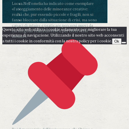
Lucca.
Nell’omelia ha indicato come esemplare
«l’atteggiamento delle minoranze creative:
realtà che, pur essendo piccole e fragili, non si
fanno bloccare dalla situazione di crisi, ma sono
capaci di intuire e praticare percorsi nuovi da
Questo sito web utilizza i cookie solamente per migliorare la tua
cui sorgono realtà diverse e per certi versi
esperienza di navigazione. Utilizzando il nostro sito web acconsenti
inedite».
a tutti i cookie in conformità con la nostra policy per i cookie.
Ok