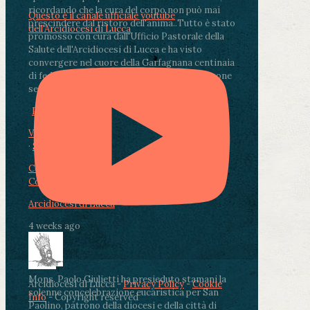
ricordando che la cura del corpo non può mai
Questo è il canale ufficiale youtube
prescindere dal ristoro dell'anima.
.
Tutto è stato
dell'Arcidiocesi di Lucca
promosso con cura dall'Ufficio Pastorale della
Salute dell'Arcidiocesi di Lucca e ha visto
convergere nel cuore della Garfagnana centinaia
di fedeli, operatori sanitari, volontari e persone
segnate dalla malattia.
...
See More
See Less
Photo
View on Facebook
·
Share
Condividi su Facebook
Condividi su Twitter
Condividi su LinkedIn
Condividi via email
Arcidiocesi di Lucca
4 weeks ago
Mons. Paolo Giulietti ha presieduto stamani la
Arcidiocesi di Lucca -
Privacy Policy
-
Cookie
solenne concelebrazione eucaristica per San
Info
- Copyright reserved
Paolino, patrono della diocesi e della città di