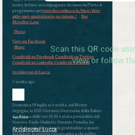
soste, letture accompagnate da musiche
Tutto il
programma qui:
www.diocesilucca.it/blog/don-
aldo-mei-anniversario-uccisione/
...
See
More
See Less
Photo
View on Facebook
·
Share
Condividi su Facebook
Condividi su Twitter
Condividi su LinkedIn
Condividi via email
Arcidiocesi di Lucca
2 weeks ago
Domenica 19 luglio si è svolta, sul Monte
Argegna, la XXII Giornata Diocesana della Salute.
.
La Messa delle ore 10:30 è stata presieduta dal
YouTube
Vescovo Paolo Giulietti. Durante l'omelia, ha
rivolto parole di profonda gratitudine a quanti
Arcidiocesi Lucca
spendono la propria vita accanto a chi soffre,