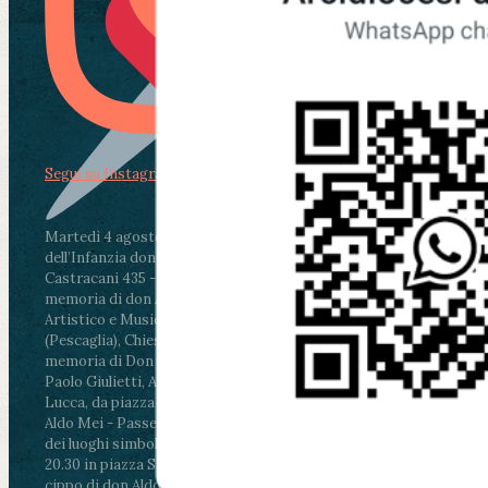
Segui su Instagram
Martedì 4 agosto2026
ore 11:30 - Lucca, Scuola
dell’Infanzia don Aldo Mei - Viale Castruccio
Castracani 435 - Inaugurazione murales in
memoria di don Aldo Mei curato dal Liceo
Artistico e Musicale “Passaglia”
.
ore 18 - Fiano
(Pescaglia), Chiesa parrocchiale - Messa in
memoria di Don Aldo Mei celebrata da mons.
Paolo Giulietti, Arcivescovo di Lucca
.
ore 20.30 -
Lucca, da piazza San Michele al Cippo di don
Aldo Mei - Passeggiata della Memoria in alcuni
dei luoghi simbolo della città. Ritrovo alle ore
20.30 in piazza San Michele con conclusione al
cippo di don Aldo Mei (Porta Elisa). Durante le