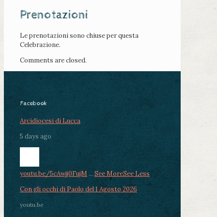
Prenotazioni
Le prenotazioni sono chiuse per questa
Celebrazione.
Comments are closed.
Facebook
Arcidiocesi di Lucca
5 days ago
youtu.be/5cAwjj0FujM
...
See More
See Less
Con gli occhi di Paolo del 1 Agosto 2026
youtu.be