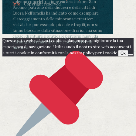
solenne concelebrazione eucaristica per San
Info
- Copyright reserved
Paolino, patrono della diocesi e della città di
Lucca.
Nell’omelia ha indicato come esemplare
«l’atteggiamento delle minoranze creative:
realtà che, pur essendo piccole e fragili, non si
fanno bloccare dalla situazione di crisi, ma sono
capaci di intuire e praticare percorsi nuovi da
Questo sito web utilizza i cookie solamente per migliorare la tua
cui sorgono realtà diverse e per certi versi
esperienza di navigazione. Utilizzando il nostro sito web acconsenti
inedite».
a tutti i cookie in conformità con la nostra policy per i cookie.
Ok