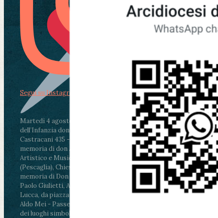
Segui su Instagram
Martedì 4 agosto2026
ore 11:30 - Lucca, Scuola
dell’Infanzia don Aldo Mei - Viale Castruccio
Castracani 435 - Inaugurazione murales in
memoria di don Aldo Mei curato dal Liceo
Artistico e Musicale “Passaglia”
.
ore 18 - Fiano
(Pescaglia), Chiesa parrocchiale - Messa in
memoria di Don Aldo Mei celebrata da mons.
Paolo Giulietti, Arcivescovo di Lucca
.
ore 20.30 -
Lucca, da piazza San Michele al Cippo di don
Aldo Mei - Passeggiata della Memoria in alcuni
dei luoghi simbolo della città. Ritrovo alle ore