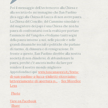
Poi il messaggio dell’Arcivescovo alla Chiesa e
alla società:
«Io mi immagino che San Paolino
dica oggi alla Chiesa di Lucca di non avere paura.
La Chiesa del Concilio, del Cammino sinodale e
del magistero dei papi è una Chiesa che non ha
paura di confrontarsi con la realtà per portare
l'annuncio del Vangelo»
.
«Vediamo tanti segni
della paura intorno a noi, nelle piccole e nelle
grandi dinamiche sociali e politiche che parlano
di riarmo, di chiusura e di remigrazione. Di
fronte a questo, San Paolino direbbe alla nostra
società di non chiudersi, di abbandonare la
paura, perché c'è ancora molto da fare per
rendere il nostro mondo migliore»
Approfondisci qui:
www.toscanaoggi.it/festa-
di-san-paolino-a-lucca-giulietti-ritroviamo-
latteggiamento-di-apertura-p...
...
See More
See
Less
Photo
View on Facebook
·
Share