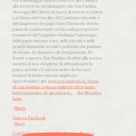
Poi il messaggio dell’Arcivescovo alla Chiesa e
alla società:
«Io mi immagino che San Paolino
dica oggi alla Chiesa di Lucca di non avere paura.
La Chiesa del Concilio, del Cammino sinodale e
del magistero dei papi è una Chiesa che non ha
paura di confrontarsi con la realtà per portare
l'annuncio del Vangelo»
.
«Vediamo tanti segni
della paura intorno a noi, nelle piccole e nelle
grandi dinamiche sociali e politiche che parlano
di riarmo, di chiusura e di remigrazione. Di
fronte a questo, San Paolino direbbe alla nostra
società di non chiudersi, di abbandonare la
paura, perché c'è ancora molto da fare per
rendere il nostro mondo migliore»
Approfondisci qui:
www.toscanaoggi.it/festa-
di-san-paolino-a-lucca-giulietti-ritroviamo-
latteggiamento-di-apertura-p...
...
See More
See
Less
Photo
View on Facebook
·
Share
Condividi su Facebook
Condividi su Twitter