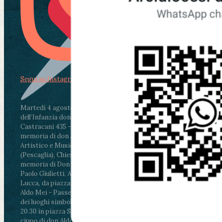
Segui su Instagram
Martedì 4 agosto2026
ore 11:30 - Lucca, Scuola
dell’Infanzia don Aldo Mei - Viale Castruccio
Castracani 435 - Inaugurazione murales in
memoria di don Aldo Mei curato dal Liceo
Artistico e Musicale “Passaglia”
.
ore 18 - Fiano
(Pescaglia), Chiesa parrocchiale - Messa in
memoria di Don Aldo Mei celebrata da mons.
Paolo Giulietti, Arcivescovo di Lucca
.
ore 20.30 -
Lucca, da piazza San Michele al Cippo di don
Aldo Mei - Passeggiata della Memoria in alcuni
dei luoghi simbolo della città. Ritrovo alle ore
20.30 in piazza San Michele con conclusione al
cippo di don Aldo Mei (Porta Elisa). Durante le