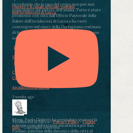
ricordando che la cura del corpo non può mai
Questo è il canale ufficiale youtube
prescindere dal ristoro dell'anima.
.
Tutto è stato
dell'Arcidiocesi di Lucca
promosso con cura dall'Ufficio Pastorale della
Salute dell'Arcidiocesi di Lucca e ha visto
convergere nel cuore della Garfagnana centinaia
di fedeli, operatori sanitari, volontari e persone
segnate dalla malattia.
...
See More
See Less
Photo
View on Facebook
·
Share
Condividi su Facebook
Condividi su Twitter
Condividi su LinkedIn
Condividi via email
Arcidiocesi di Lucca
3 weeks ago
Mons. Paolo Giulietti ha presieduto stamani la
Arcidiocesi di Lucca -
Privacy Policy
-
Cookie
solenne concelebrazione eucaristica per San
Info
- Copyright reserved
Paolino, patrono della diocesi e della città di