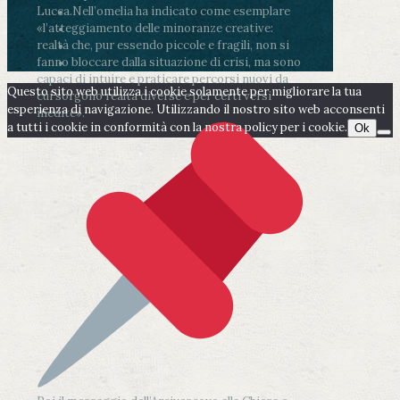
Lucca.
Nell’omelia ha indicato come esemplare
«l’atteggiamento delle minoranze creative:
realtà che, pur essendo piccole e fragili, non si
fanno bloccare dalla situazione di crisi, ma sono
capaci di intuire e praticare percorsi nuovi da
Questo sito web utilizza i cookie solamente per migliorare la tua
cui sorgono realtà diverse e per certi versi
esperienza di navigazione. Utilizzando il nostro sito web acconsenti
inedite».
a tutti i cookie in conformità con la nostra policy per i cookie.
Ok