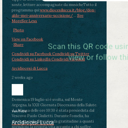
soste, letture accompagnate da musiche
Tutto il
programma qui:
www.diocesilucca.it/blog/don-
aldo-mei-anniversario-uccisione/
...
See
More
See Less
Photo
View on Facebook
·
Share
Condividi su Facebook
Condividi su Twitter
Condividi su LinkedIn
Condividi via email
Arcidiocesi di Lucca
2 weeks ago
Domenica 19 luglio si è svolta, sul Monte
Argegna, la XXII Giornata Diocesana della Salute.
.
La Messa delle ore 10:30 è stata presieduta dal
YouTube
Vescovo Paolo Giulietti. Durante l'omelia, ha
rivolto parole di profonda gratitudine a quanti
Arcidiocesi Lucca
spendono la propria vita accanto a chi soffre,