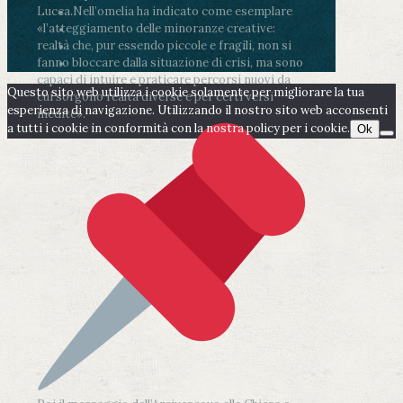
Lucca.
Nell’omelia ha indicato come esemplare
«l’atteggiamento delle minoranze creative:
realtà che, pur essendo piccole e fragili, non si
fanno bloccare dalla situazione di crisi, ma sono
capaci di intuire e praticare percorsi nuovi da
Questo sito web utilizza i cookie solamente per migliorare la tua
cui sorgono realtà diverse e per certi versi
esperienza di navigazione. Utilizzando il nostro sito web acconsenti
inedite».
a tutti i cookie in conformità con la nostra policy per i cookie.
Ok