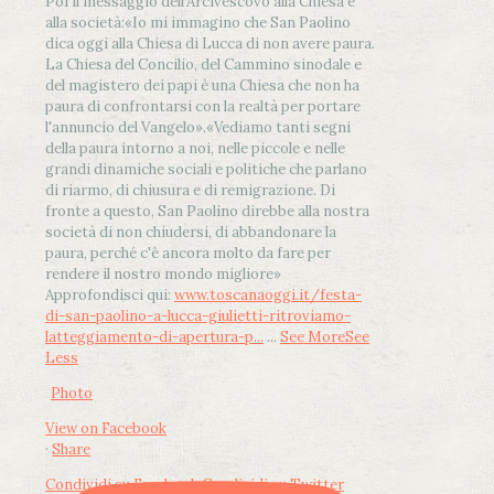
Poi il messaggio dell’Arcivescovo alla Chiesa e
alla società:
«Io mi immagino che San Paolino
dica oggi alla Chiesa di Lucca di non avere paura.
La Chiesa del Concilio, del Cammino sinodale e
del magistero dei papi è una Chiesa che non ha
paura di confrontarsi con la realtà per portare
l'annuncio del Vangelo»
.
«Vediamo tanti segni
della paura intorno a noi, nelle piccole e nelle
grandi dinamiche sociali e politiche che parlano
di riarmo, di chiusura e di remigrazione. Di
fronte a questo, San Paolino direbbe alla nostra
società di non chiudersi, di abbandonare la
paura, perché c'è ancora molto da fare per
rendere il nostro mondo migliore»
Approfondisci qui:
www.toscanaoggi.it/festa-
di-san-paolino-a-lucca-giulietti-ritroviamo-
latteggiamento-di-apertura-p...
...
See More
See
Less
Photo
View on Facebook
·
Share
Condividi su Facebook
Condividi su Twitter