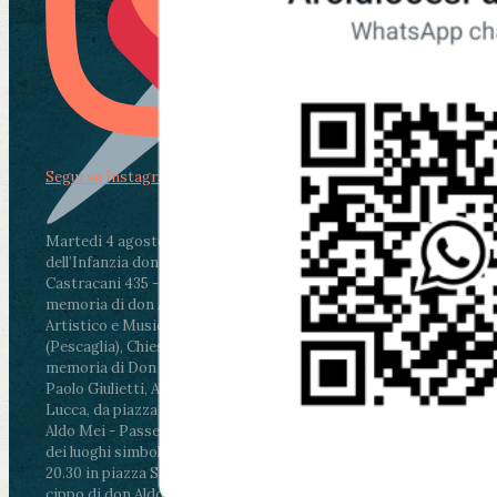
Segui su Instagram
Martedì 4 agosto2026
ore 11:30 - Lucca, Scuola
dell’Infanzia don Aldo Mei - Viale Castruccio
Castracani 435 - Inaugurazione murales in
memoria di don Aldo Mei curato dal Liceo
Artistico e Musicale “Passaglia”
.
ore 18 - Fiano
(Pescaglia), Chiesa parrocchiale - Messa in
memoria di Don Aldo Mei celebrata da mons.
Paolo Giulietti, Arcivescovo di Lucca
.
ore 20.30 -
Lucca, da piazza San Michele al Cippo di don
Aldo Mei - Passeggiata della Memoria in alcuni
dei luoghi simbolo della città. Ritrovo alle ore
20.30 in piazza San Michele con conclusione al
cippo di don Aldo Mei (Porta Elisa). Durante le