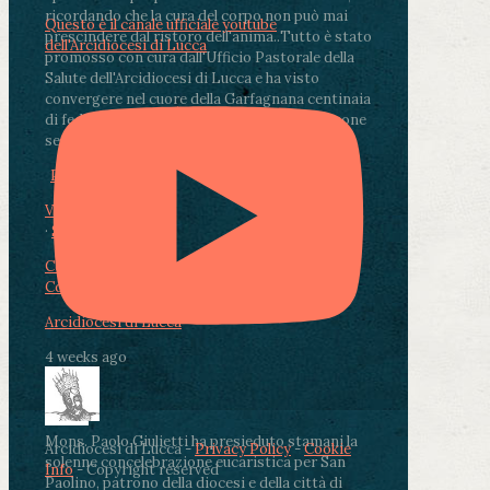
ricordando che la cura del corpo non può mai
Questo è il canale ufficiale youtube
prescindere dal ristoro dell'anima.
.
Tutto è stato
dell'Arcidiocesi di Lucca
promosso con cura dall'Ufficio Pastorale della
Salute dell'Arcidiocesi di Lucca e ha visto
convergere nel cuore della Garfagnana centinaia
di fedeli, operatori sanitari, volontari e persone
segnate dalla malattia.
...
See More
See Less
Photo
View on Facebook
·
Share
Condividi su Facebook
Condividi su Twitter
Condividi su LinkedIn
Condividi via email
Arcidiocesi di Lucca
4 weeks ago
Mons. Paolo Giulietti ha presieduto stamani la
Arcidiocesi di Lucca -
Privacy Policy
-
Cookie
solenne concelebrazione eucaristica per San
Info
- Copyright reserved
Paolino, patrono della diocesi e della città di