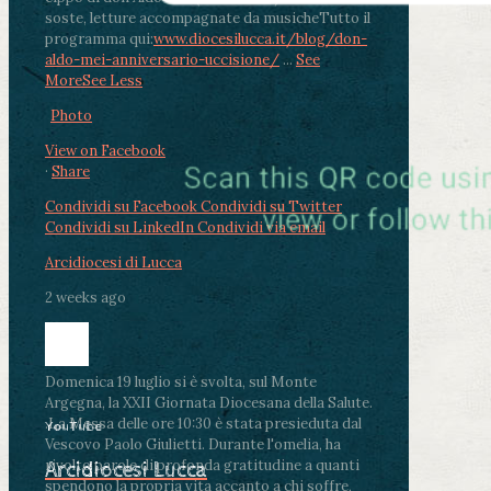
soste, letture accompagnate da musiche
Tutto il
programma qui:
www.diocesilucca.it/blog/don-
aldo-mei-anniversario-uccisione/
...
See
More
See Less
Photo
View on Facebook
·
Share
Condividi su Facebook
Condividi su Twitter
Condividi su LinkedIn
Condividi via email
Arcidiocesi di Lucca
2 weeks ago
Domenica 19 luglio si è svolta, sul Monte
Argegna, la XXII Giornata Diocesana della Salute.
.
La Messa delle ore 10:30 è stata presieduta dal
YouTube
Vescovo Paolo Giulietti. Durante l'omelia, ha
rivolto parole di profonda gratitudine a quanti
Arcidiocesi Lucca
spendono la propria vita accanto a chi soffre,