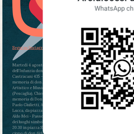
Segui su Instagram
Martedì 4 agosto2026
ore 11:30 - Lucca, Scuola
dell’Infanzia don Aldo Mei - Viale Castruccio
Castracani 435 - Inaugurazione murales in
memoria di don Aldo Mei curato dal Liceo
Artistico e Musicale “Passaglia”
.
ore 18 - Fiano
(Pescaglia), Chiesa parrocchiale - Messa in
memoria di Don Aldo Mei celebrata da mons.
Paolo Giulietti, Arcivescovo di Lucca
.
ore 20.30 -
Lucca, da piazza San Michele al Cippo di don
Aldo Mei - Passeggiata della Memoria in alcuni
dei luoghi simbolo della città. Ritrovo alle ore
20.30 in piazza San Michele con conclusione al
cippo di don Aldo Mei (Porta Elisa). Durante le