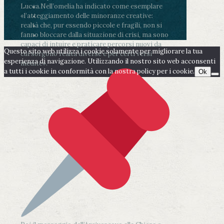
Lucca.
Nell’omelia ha indicato come esemplare
«l’atteggiamento delle minoranze creative:
realtà che, pur essendo piccole e fragili, non si
fanno bloccare dalla situazione di crisi, ma sono
capaci di intuire e praticare percorsi nuovi da
Questo sito web utilizza i cookie solamente per migliorare la tua
cui sorgono realtà diverse e per certi versi
esperienza di navigazione. Utilizzando il nostro sito web acconsenti
inedite».
a tutti i cookie in conformità con la nostra policy per i cookie.
Ok