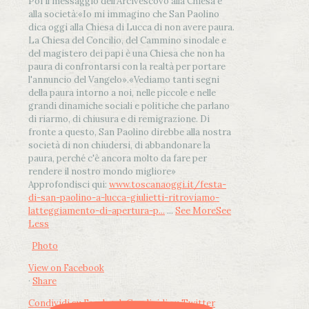
Poi il messaggio dell’Arcivescovo alla Chiesa e
alla società:
«Io mi immagino che San Paolino
dica oggi alla Chiesa di Lucca di non avere paura.
La Chiesa del Concilio, del Cammino sinodale e
del magistero dei papi è una Chiesa che non ha
paura di confrontarsi con la realtà per portare
l'annuncio del Vangelo»
.
«Vediamo tanti segni
della paura intorno a noi, nelle piccole e nelle
grandi dinamiche sociali e politiche che parlano
di riarmo, di chiusura e di remigrazione. Di
fronte a questo, San Paolino direbbe alla nostra
società di non chiudersi, di abbandonare la
paura, perché c'è ancora molto da fare per
rendere il nostro mondo migliore»
Approfondisci qui:
www.toscanaoggi.it/festa-
di-san-paolino-a-lucca-giulietti-ritroviamo-
latteggiamento-di-apertura-p...
...
See More
See
Less
Photo
View on Facebook
·
Share
Condividi su Facebook
Condividi su Twitter