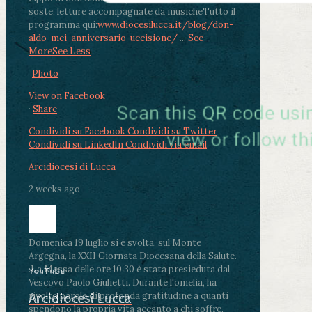
soste, letture accompagnate da musiche
Tutto il
programma qui:
www.diocesilucca.it/blog/don-
aldo-mei-anniversario-uccisione/
...
See
More
See Less
Photo
View on Facebook
·
Share
Condividi su Facebook
Condividi su Twitter
Condividi su LinkedIn
Condividi via email
Arcidiocesi di Lucca
2 weeks ago
Domenica 19 luglio si è svolta, sul Monte
Argegna, la XXII Giornata Diocesana della Salute.
.
La Messa delle ore 10:30 è stata presieduta dal
YouTube
Vescovo Paolo Giulietti. Durante l'omelia, ha
rivolto parole di profonda gratitudine a quanti
Arcidiocesi Lucca
spendono la propria vita accanto a chi soffre,