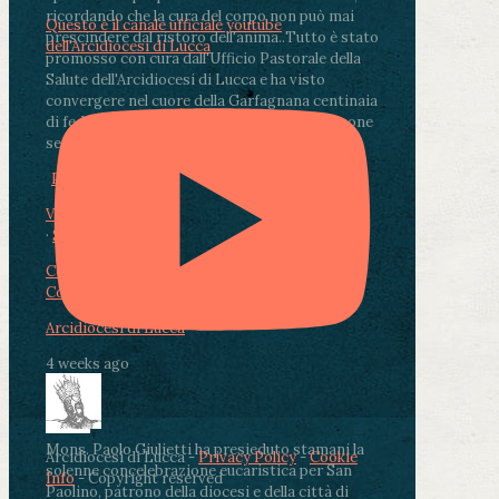
ricordando che la cura del corpo non può mai
Questo è il canale ufficiale youtube
prescindere dal ristoro dell'anima.
.
Tutto è stato
dell'Arcidiocesi di Lucca
promosso con cura dall'Ufficio Pastorale della
Salute dell'Arcidiocesi di Lucca e ha visto
convergere nel cuore della Garfagnana centinaia
di fedeli, operatori sanitari, volontari e persone
segnate dalla malattia.
...
See More
See Less
Photo
View on Facebook
·
Share
Condividi su Facebook
Condividi su Twitter
Condividi su LinkedIn
Condividi via email
Arcidiocesi di Lucca
4 weeks ago
Mons. Paolo Giulietti ha presieduto stamani la
Arcidiocesi di Lucca -
Privacy Policy
-
Cookie
solenne concelebrazione eucaristica per San
Info
- Copyright reserved
Paolino, patrono della diocesi e della città di