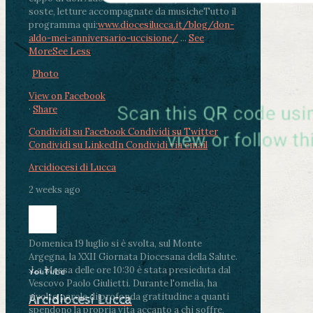
soste, letture accompagnate da musiche
Tutto il
programma qui:
www.diocesilucca.it/blog/don-
aldo-mei-anniversario-uccisione/
...
See
More
See Less
Photo
View on Facebook
·
Share
Condividi su Facebook
Condividi su Twitter
Condividi su LinkedIn
Condividi via email
Arcidiocesi di Lucca
2 weeks ago
Domenica 19 luglio si è svolta, sul Monte
Argegna, la XXII Giornata Diocesana della Salute.
.
La Messa delle ore 10:30 è stata presieduta dal
YouTube
Vescovo Paolo Giulietti. Durante l'omelia, ha
rivolto parole di profonda gratitudine a quanti
Arcidiocesi Lucca
spendono la propria vita accanto a chi soffre,