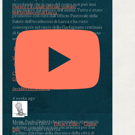
ricordando che la cura del corpo non può mai
Questo è il canale ufficiale youtube
prescindere dal ristoro dell'anima.
.
Tutto è stato
dell'Arcidiocesi di Lucca
promosso con cura dall'Ufficio Pastorale della
Salute dell'Arcidiocesi di Lucca e ha visto
convergere nel cuore della Garfagnana centinaia
di fedeli, operatori sanitari, volontari e persone
segnate dalla malattia.
...
See More
See Less
Photo
View on Facebook
·
Share
Condividi su Facebook
Condividi su Twitter
Condividi su LinkedIn
Condividi via email
Arcidiocesi di Lucca
4 weeks ago
Mons. Paolo Giulietti ha presieduto stamani la
Arcidiocesi di Lucca -
Privacy Policy
-
Cookie
solenne concelebrazione eucaristica per San
Info
- Copyright reserved
Paolino, patrono della diocesi e della città di