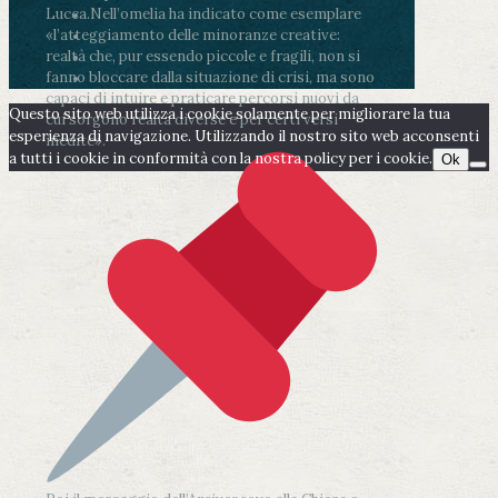
Lucca.
Nell’omelia ha indicato come esemplare
«l’atteggiamento delle minoranze creative:
realtà che, pur essendo piccole e fragili, non si
fanno bloccare dalla situazione di crisi, ma sono
capaci di intuire e praticare percorsi nuovi da
Questo sito web utilizza i cookie solamente per migliorare la tua
cui sorgono realtà diverse e per certi versi
esperienza di navigazione. Utilizzando il nostro sito web acconsenti
inedite».
a tutti i cookie in conformità con la nostra policy per i cookie.
Ok