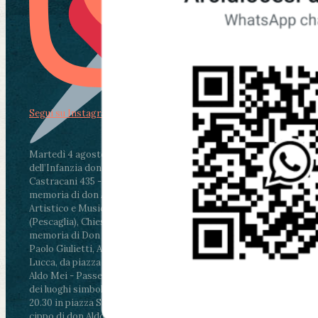
Segui su Instagram
Martedì 4 agosto2026
ore 11:30 - Lucca, Scuola
dell’Infanzia don Aldo Mei - Viale Castruccio
Castracani 435 - Inaugurazione murales in
memoria di don Aldo Mei curato dal Liceo
Artistico e Musicale “Passaglia”
.
ore 18 - Fiano
(Pescaglia), Chiesa parrocchiale - Messa in
memoria di Don Aldo Mei celebrata da mons.
Paolo Giulietti, Arcivescovo di Lucca
.
ore 20.30 -
Lucca, da piazza San Michele al Cippo di don
Aldo Mei - Passeggiata della Memoria in alcuni
dei luoghi simbolo della città. Ritrovo alle ore
20.30 in piazza San Michele con conclusione al
cippo di don Aldo Mei (Porta Elisa). Durante le