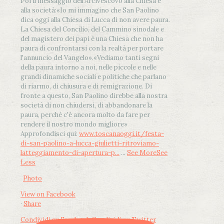
Poi il messaggio dell’Arcivescovo alla Chiesa e
alla società:
«Io mi immagino che San Paolino
dica oggi alla Chiesa di Lucca di non avere paura.
La Chiesa del Concilio, del Cammino sinodale e
del magistero dei papi è una Chiesa che non ha
paura di confrontarsi con la realtà per portare
l'annuncio del Vangelo»
.
«Vediamo tanti segni
della paura intorno a noi, nelle piccole e nelle
grandi dinamiche sociali e politiche che parlano
di riarmo, di chiusura e di remigrazione. Di
fronte a questo, San Paolino direbbe alla nostra
società di non chiudersi, di abbandonare la
paura, perché c'è ancora molto da fare per
rendere il nostro mondo migliore»
Approfondisci qui:
www.toscanaoggi.it/festa-
di-san-paolino-a-lucca-giulietti-ritroviamo-
latteggiamento-di-apertura-p...
...
See More
See
Less
Photo
View on Facebook
·
Share
Condividi su Facebook
Condividi su Twitter