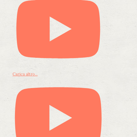
Carica altro...