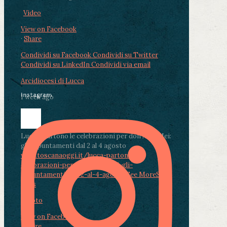
Video
View on Facebook
·
Share
Condividi su Facebook
Condividi su Twitter
Condividi su LinkedIn
Condividi via email
Arcidiocesi di Lucca
Instagram
1 week ago
Lucca, partono le celebrazioni per don Aldo Mei:
gli appuntamenti dal 2 al 4 agosto
www.toscanaoggi.it/lucca-partono-le-
celebrazioni-per-don-aldo-mei-gli-
appuntamenti-dal-2-al-4-ago...
...
See More
See
Less
Photo
View on Facebook
·
Share