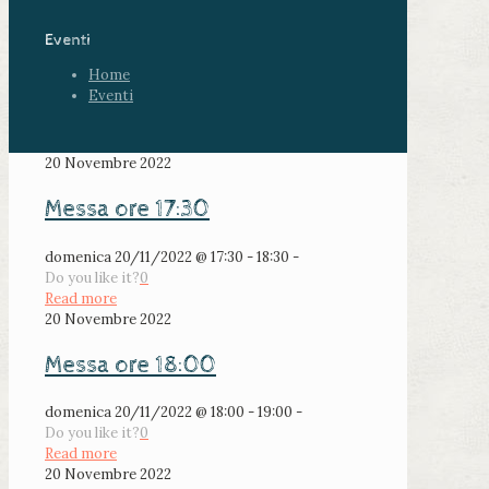
Eventi
Home
Eventi
20 Novembre 2022
Messa ore 17:30
domenica 20/11/2022 @ 17:30 - 18:30 -
Do you like it?
0
Read more
20 Novembre 2022
Messa ore 18:00
domenica 20/11/2022 @ 18:00 - 19:00 -
Do you like it?
0
Read more
20 Novembre 2022