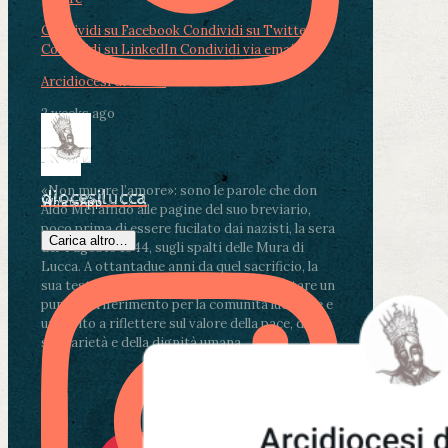
Condividi su Facebook
Condividi su Twitter
Condividi su LinkedIn
Condividi via email
Arcidiocesi di Lucca
2 weeks ago
«Non muore l’amore»: sono le parole che don
diocesilucca
WhatsApp
Aldo Mei affidò alle pagine del suo breviario,
poco prima di essere fucilato dai nazisti, la sera
Carica altro…
del 4 agosto 1944, sugli spalti delle Mura di
Lucca. A ottantadue anni da quel sacrificio, la
sua testimonianza continua a rappresentare un
punto di riferimento per la comunità lucchese e
un invito a riflettere sul valore della pace, della
solidarietà e della dignità umana.