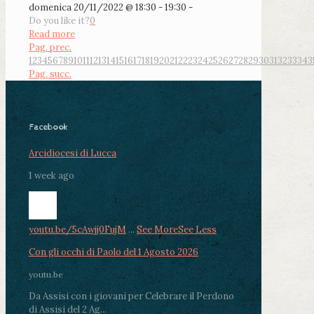
domenica 20/11/2022 @ 18:30 - 19:30 -
Do you like it?
0
Read more
Pag. prec.
1
2
3
4
5
6
7
8
9
10
11
12
13
14
15
16
17
18
19
20
21
22
23
24
25
26
27
28
29
30
31
32
33
34
3
Pag. succ.
Facebook
Arcidiocesi di Lucca
1 week ago
youtu.be/5cAwjj0FujM
...
See More
See Less
Con gli occhi di Paolo del 1 Agosto 2026
youtu.be
Da Assisi con i giovani per Celebrare il Perdono
di Assisi del 2 Ag...