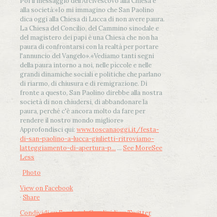
Poi il messaggio dell’Arcivescovo alla Chiesa e
alla società:
«Io mi immagino che San Paolino
dica oggi alla Chiesa di Lucca di non avere paura.
La Chiesa del Concilio, del Cammino sinodale e
del magistero dei papi è una Chiesa che non ha
paura di confrontarsi con la realtà per portare
l'annuncio del Vangelo»
.
«Vediamo tanti segni
della paura intorno a noi, nelle piccole e nelle
grandi dinamiche sociali e politiche che parlano
di riarmo, di chiusura e di remigrazione. Di
fronte a questo, San Paolino direbbe alla nostra
società di non chiudersi, di abbandonare la
paura, perché c'è ancora molto da fare per
rendere il nostro mondo migliore»
Approfondisci qui:
www.toscanaoggi.it/festa-
di-san-paolino-a-lucca-giulietti-ritroviamo-
latteggiamento-di-apertura-p...
...
See More
See
Less
Photo
View on Facebook
·
Share
Condividi su Facebook
Condividi su Twitter