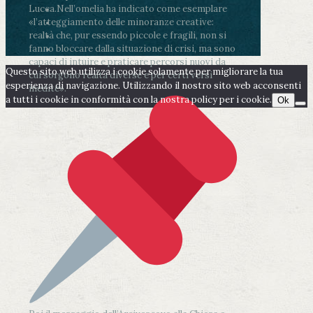
Lucca.
Nell’omelia ha indicato come esemplare
«l’atteggiamento delle minoranze creative:
realtà che, pur essendo piccole e fragili, non si
fanno bloccare dalla situazione di crisi, ma sono
capaci di intuire e praticare percorsi nuovi da
Questo sito web utilizza i cookie solamente per migliorare la tua
cui sorgono realtà diverse e per certi versi
esperienza di navigazione. Utilizzando il nostro sito web acconsenti
inedite».
a tutti i cookie in conformità con la nostra policy per i cookie.
Ok