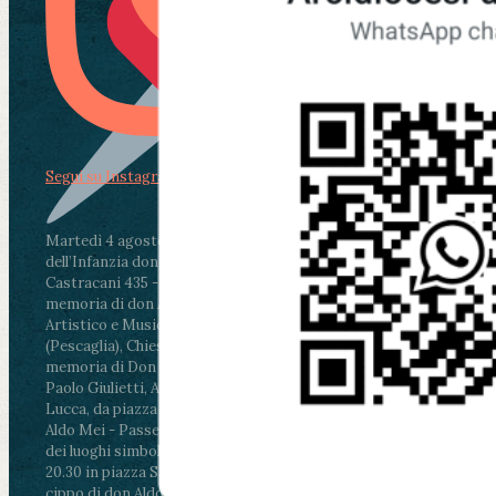
Segui su Instagram
Martedì 4 agosto2026
ore 11:30 - Lucca, Scuola
dell’Infanzia don Aldo Mei - Viale Castruccio
Castracani 435 - Inaugurazione murales in
memoria di don Aldo Mei curato dal Liceo
Artistico e Musicale “Passaglia”
.
ore 18 - Fiano
(Pescaglia), Chiesa parrocchiale - Messa in
memoria di Don Aldo Mei celebrata da mons.
Paolo Giulietti, Arcivescovo di Lucca
.
ore 20.30 -
Lucca, da piazza San Michele al Cippo di don
Aldo Mei - Passeggiata della Memoria in alcuni
dei luoghi simbolo della città. Ritrovo alle ore
20.30 in piazza San Michele con conclusione al
cippo di don Aldo Mei (Porta Elisa). Durante le