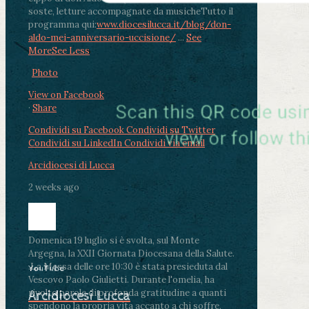
soste, letture accompagnate da musiche
Tutto il
programma qui:
www.diocesilucca.it/blog/don-
aldo-mei-anniversario-uccisione/
...
See
More
See Less
Photo
View on Facebook
·
Share
Condividi su Facebook
Condividi su Twitter
Condividi su LinkedIn
Condividi via email
Arcidiocesi di Lucca
2 weeks ago
Domenica 19 luglio si è svolta, sul Monte
Argegna, la XXII Giornata Diocesana della Salute.
.
La Messa delle ore 10:30 è stata presieduta dal
YouTube
Vescovo Paolo Giulietti. Durante l'omelia, ha
rivolto parole di profonda gratitudine a quanti
Arcidiocesi Lucca
spendono la propria vita accanto a chi soffre,