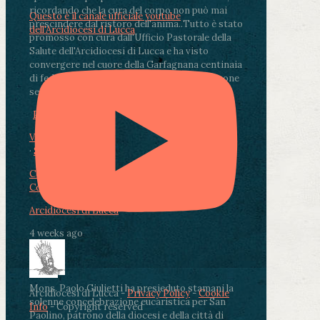
ricordando che la cura del corpo non può mai
Questo è il canale ufficiale youtube
prescindere dal ristoro dell'anima.
.
Tutto è stato
dell'Arcidiocesi di Lucca
promosso con cura dall'Ufficio Pastorale della
Salute dell'Arcidiocesi di Lucca e ha visto
convergere nel cuore della Garfagnana centinaia
di fedeli, operatori sanitari, volontari e persone
segnate dalla malattia.
...
See More
See Less
Photo
View on Facebook
·
Share
Condividi su Facebook
Condividi su Twitter
Condividi su LinkedIn
Condividi via email
Arcidiocesi di Lucca
4 weeks ago
Mons. Paolo Giulietti ha presieduto stamani la
Arcidiocesi di Lucca -
Privacy Policy
-
Cookie
solenne concelebrazione eucaristica per San
Info
- Copyright reserved
Paolino, patrono della diocesi e della città di