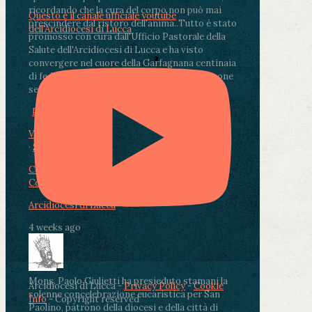
ricordando che la cura del corpo non può mai
Questo è il canale ufficiale youtube
prescindere dal ristoro dell'anima.
.
Tutto è stato
dell'Arcidiocesi di Lucca
promosso con cura dall'Ufficio Pastorale della
Salute dell'Arcidiocesi di Lucca e ha visto
convergere nel cuore della Garfagnana centinaia
di fedeli, operatori sanitari, volontari e persone
segnate dalla malattia.
...
See More
See Less
Photo
View on Facebook
·
Share
Condividi su Facebook
Condividi su Twitter
Condividi su LinkedIn
Condividi via email
Arcidiocesi di Lucca
4 weeks ago
Mons. Paolo Giulietti ha presieduto stamani la
Arcidiocesi di Lucca -
Privacy Policy
-
Cookie
solenne concelebrazione eucaristica per San
Info
- Copyright reserved
Paolino, patrono della diocesi e della città di