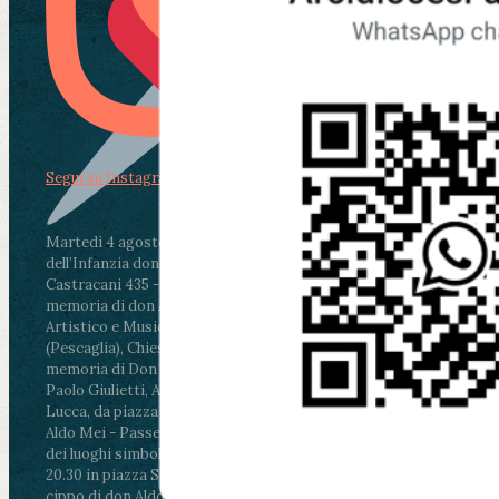
Segui su Instagram
Martedì 4 agosto2026
ore 11:30 - Lucca, Scuola
dell’Infanzia don Aldo Mei - Viale Castruccio
Castracani 435 - Inaugurazione murales in
memoria di don Aldo Mei curato dal Liceo
Artistico e Musicale “Passaglia”
.
ore 18 - Fiano
(Pescaglia), Chiesa parrocchiale - Messa in
memoria di Don Aldo Mei celebrata da mons.
Paolo Giulietti, Arcivescovo di Lucca
.
ore 20.30 -
Lucca, da piazza San Michele al Cippo di don
Aldo Mei - Passeggiata della Memoria in alcuni
dei luoghi simbolo della città. Ritrovo alle ore
20.30 in piazza San Michele con conclusione al
cippo di don Aldo Mei (Porta Elisa). Durante le