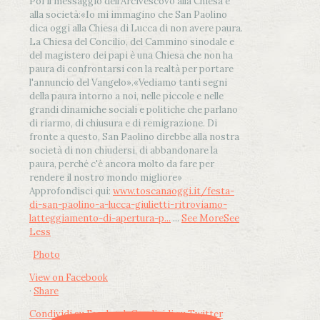
Poi il messaggio dell’Arcivescovo alla Chiesa e
alla società:
«Io mi immagino che San Paolino
dica oggi alla Chiesa di Lucca di non avere paura.
La Chiesa del Concilio, del Cammino sinodale e
del magistero dei papi è una Chiesa che non ha
paura di confrontarsi con la realtà per portare
l'annuncio del Vangelo»
.
«Vediamo tanti segni
della paura intorno a noi, nelle piccole e nelle
grandi dinamiche sociali e politiche che parlano
di riarmo, di chiusura e di remigrazione. Di
fronte a questo, San Paolino direbbe alla nostra
società di non chiudersi, di abbandonare la
paura, perché c'è ancora molto da fare per
rendere il nostro mondo migliore»
Approfondisci qui:
www.toscanaoggi.it/festa-
di-san-paolino-a-lucca-giulietti-ritroviamo-
latteggiamento-di-apertura-p...
...
See More
See
Less
Photo
View on Facebook
·
Share
Condividi su Facebook
Condividi su Twitter