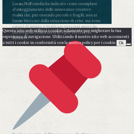
Lucca.
Nell’omelia ha indicato come esemplare
«l’atteggiamento delle minoranze creative:
realtà che, pur essendo piccole e fragili, non si
fanno bloccare dalla situazione di crisi, ma sono
capaci di intuire e praticare percorsi nuovi da
Questo sito web utilizza i cookie solamente per migliorare la tua
cui sorgono realtà diverse e per certi versi
esperienza di navigazione. Utilizzando il nostro sito web acconsenti
inedite».
a tutti i cookie in conformità con la nostra policy per i cookie.
Ok