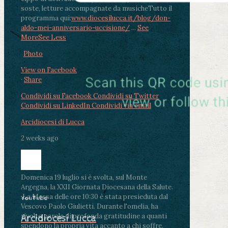
soste, letture accompagnate da musiche
Tutto il
programma qui:
www.diocesilucca.it/blog/don-
aldo-mei-anniversario-uccisione/
...
See
More
See Less
Photo
View on Facebook
·
Share
Condividi su Facebook
Condividi su Twitter
Condividi su LinkedIn
Condividi via email
Arcidiocesi di Lucca
2 weeks ago
Domenica 19 luglio si è svolta, sul Monte
Argegna, la XXII Giornata Diocesana della Salute.
.
La Messa delle ore 10:30 è stata presieduta dal
YouTube
Vescovo Paolo Giulietti. Durante l'omelia, ha
rivolto parole di profonda gratitudine a quanti
Arcidiocesi Lucca
spendono la propria vita accanto a chi soffre,