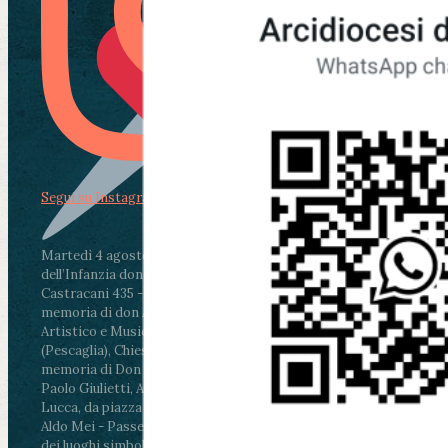
Segui su Instagram
Martedì 4 agosto2026
ore 11:30 - Lucca, Scuola
dell’Infanzia don Aldo Mei - Viale Castruccio
Castracani 435 - Inaugurazione murales in
memoria di don Aldo Mei curato dal Liceo
Artistico e Musicale “Passaglia”
.
ore 18 - Fiano
(Pescaglia), Chiesa parrocchiale - Messa in
memoria di Don Aldo Mei celebrata da mons.
Paolo Giulietti, Arcivescovo di Lucca
.
ore 20.30 -
Lucca, da piazza San Michele al Cippo di don
Aldo Mei - Passeggiata della Memoria in alcuni
dei luoghi simbolo della città. Ritrovo alle ore