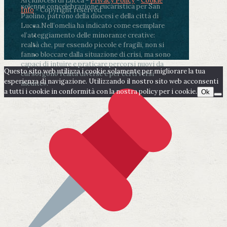
Arcidiocesi di Lucca -
Privacy Policy
-
Cookie
solenne concelebrazione eucaristica per San
Info
- Copyright reserved
Paolino, patrono della diocesi e della città di
Lucca.
Nell’omelia ha indicato come esemplare
«l’atteggiamento delle minoranze creative:
realtà che, pur essendo piccole e fragili, non si
fanno bloccare dalla situazione di crisi, ma sono
capaci di intuire e praticare percorsi nuovi da
Questo sito web utilizza i cookie solamente per migliorare la tua
cui sorgono realtà diverse e per certi versi
esperienza di navigazione. Utilizzando il nostro sito web acconsenti
inedite».
a tutti i cookie in conformità con la nostra policy per i cookie.
Ok