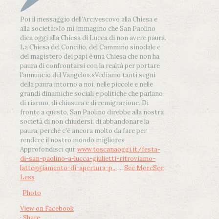
Poi il messaggio dell’Arcivescovo alla Chiesa e
alla società:
«Io mi immagino che San Paolino
dica oggi alla Chiesa di Lucca di non avere paura.
La Chiesa del Concilio, del Cammino sinodale e
del magistero dei papi è una Chiesa che non ha
paura di confrontarsi con la realtà per portare
l'annuncio del Vangelo»
.
«Vediamo tanti segni
della paura intorno a noi, nelle piccole e nelle
grandi dinamiche sociali e politiche che parlano
di riarmo, di chiusura e di remigrazione. Di
fronte a questo, San Paolino direbbe alla nostra
società di non chiudersi, di abbandonare la
paura, perché c'è ancora molto da fare per
rendere il nostro mondo migliore»
Approfondisci qui:
www.toscanaoggi.it/festa-
di-san-paolino-a-lucca-giulietti-ritroviamo-
latteggiamento-di-apertura-p...
...
See More
See
Less
Photo
View on Facebook
·
Share