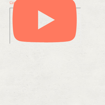
Condividi su LinkedIn
Condividi via email