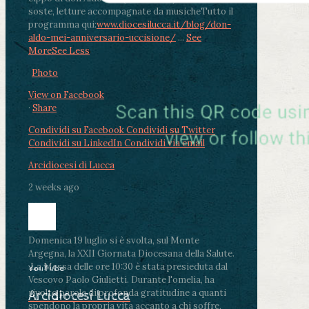
soste, letture accompagnate da musiche
Tutto il
programma qui:
www.diocesilucca.it/blog/don-
aldo-mei-anniversario-uccisione/
...
See
More
See Less
Photo
View on Facebook
·
Share
Condividi su Facebook
Condividi su Twitter
Condividi su LinkedIn
Condividi via email
Arcidiocesi di Lucca
2 weeks ago
Domenica 19 luglio si è svolta, sul Monte
Argegna, la XXII Giornata Diocesana della Salute.
.
La Messa delle ore 10:30 è stata presieduta dal
YouTube
Vescovo Paolo Giulietti. Durante l'omelia, ha
rivolto parole di profonda gratitudine a quanti
Arcidiocesi Lucca
spendono la propria vita accanto a chi soffre,