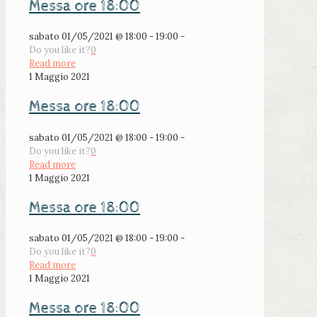
Messa ore 18:00
sabato 01/05/2021 @ 18:00 - 19:00 -
Do you like it?
0
Read more
1 Maggio 2021
Messa ore 18:00
sabato 01/05/2021 @ 18:00 - 19:00 -
Do you like it?
0
Read more
1 Maggio 2021
Messa ore 18:00
sabato 01/05/2021 @ 18:00 - 19:00 -
Do you like it?
0
Read more
1 Maggio 2021
Messa ore 18:00