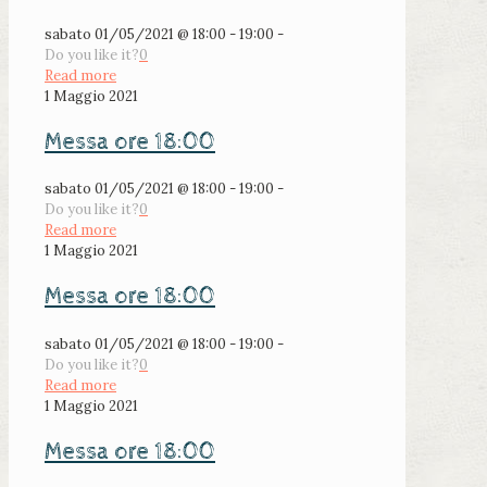
sabato 01/05/2021 @ 18:00 - 19:00 -
Do you like it?
0
Read more
1 Maggio 2021
Messa ore 18:00
sabato 01/05/2021 @ 18:00 - 19:00 -
Do you like it?
0
Read more
1 Maggio 2021
Messa ore 18:00
sabato 01/05/2021 @ 18:00 - 19:00 -
Do you like it?
0
Read more
1 Maggio 2021
Messa ore 18:00