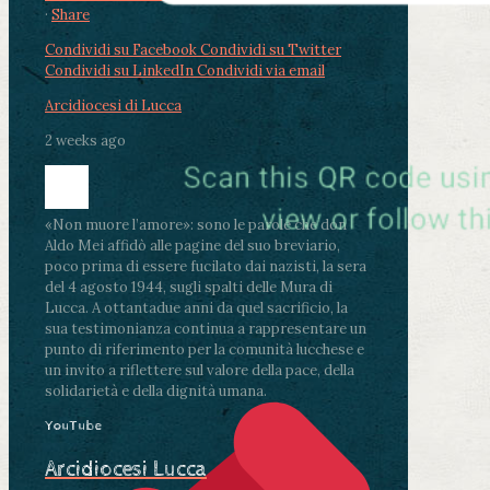
·
Share
Condividi su Facebook
Condividi su Twitter
Condividi su LinkedIn
Condividi via email
Arcidiocesi di Lucca
2 weeks ago
«Non muore l’amore»: sono le parole che don
Aldo Mei affidò alle pagine del suo breviario,
poco prima di essere fucilato dai nazisti, la sera
del 4 agosto 1944, sugli spalti delle Mura di
Lucca. A ottantadue anni da quel sacrificio, la
sua testimonianza continua a rappresentare un
punto di riferimento per la comunità lucchese e
un invito a riflettere sul valore della pace, della
solidarietà e della dignità umana.
YouTube
Arcidiocesi Lucca