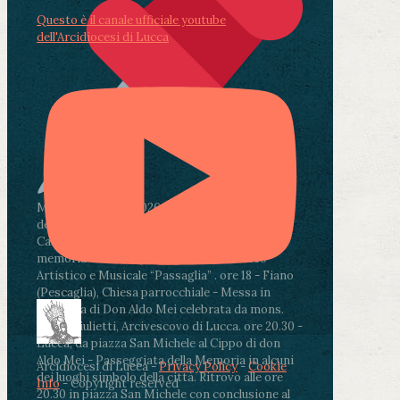
Questo è il canale ufficiale youtube
dell'Arcidiocesi di Lucca
Martedì 4 agosto2026
ore 11:30 - Lucca, Scuola
dell’Infanzia don Aldo Mei - Viale Castruccio
Castracani 435 - Inaugurazione murales in
memoria di don Aldo Mei curato dal Liceo
Artistico e Musicale “Passaglia”
.
ore 18 - Fiano
(Pescaglia), Chiesa parrocchiale - Messa in
memoria di Don Aldo Mei celebrata da mons.
Paolo Giulietti, Arcivescovo di Lucca
.
ore 20.30 -
Lucca, da piazza San Michele al Cippo di don
Aldo Mei - Passeggiata della Memoria in alcuni
Arcidiocesi di Lucca -
Privacy Policy
-
Cookie
dei luoghi simbolo della città. Ritrovo alle ore
Info
- Copyright reserved
20.30 in piazza San Michele con conclusione al