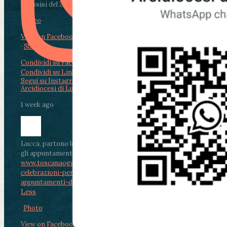
di Assisi del 2 Ag...
Video
View on Facebook
·
Share
Condividi su Facebook
Condividi su Twitter
Condividi su LinkedIn
Condividi via email
Segui su Instagram
Arcidiocesi di Lucca
1 week ago
Lucca, partono le celebrazioni per don Aldo Mei:
gli appuntamenti dal 2 al 4 agosto
www.toscanaoggi.it/lucca-partono-le-
celebrazioni-per-don-aldo-mei-gli-
appuntamenti-dal-2-al-4-ago...
...
See More
See
Less
Photo
View on Facebook