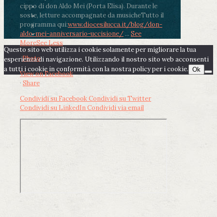
cippo di don Aldo Mei (Porta Elisa). Durante le
soste, letture accompagnate da musiche
Tutto il
programma qui:
www.diocesilucca.it/blog/don-
aldo-mei-anniversario-uccisione/
...
See
More
See Less
Questo sito web utilizza i cookie solamente per migliorare la tua
Photo
esperienza di navigazione. Utilizzando il nostro sito web acconsenti
a tutti i cookie in conformità con la nostra policy per i cookie.
Ok
View on Facebook
·
Share
Condividi su Facebook
Condividi su Twitter
Condividi su LinkedIn
Condividi via email