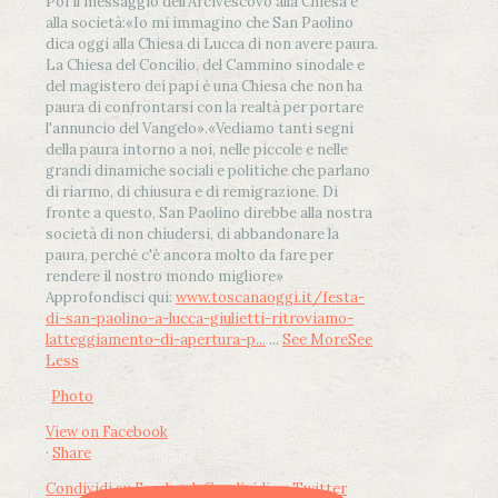
Poi il messaggio dell’Arcivescovo alla Chiesa e
alla società:
«Io mi immagino che San Paolino
dica oggi alla Chiesa di Lucca di non avere paura.
La Chiesa del Concilio, del Cammino sinodale e
del magistero dei papi è una Chiesa che non ha
paura di confrontarsi con la realtà per portare
l'annuncio del Vangelo»
.
«Vediamo tanti segni
della paura intorno a noi, nelle piccole e nelle
grandi dinamiche sociali e politiche che parlano
di riarmo, di chiusura e di remigrazione. Di
fronte a questo, San Paolino direbbe alla nostra
società di non chiudersi, di abbandonare la
paura, perché c'è ancora molto da fare per
rendere il nostro mondo migliore»
Approfondisci qui:
www.toscanaoggi.it/festa-
di-san-paolino-a-lucca-giulietti-ritroviamo-
latteggiamento-di-apertura-p...
...
See More
See
Less
Photo
View on Facebook
·
Share
Condividi su Facebook
Condividi su Twitter