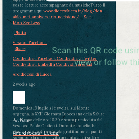
soste, letture accompagnate da musiche
Tutto il
programma qui:
www.diocesilucca.it/blog/don-
aldo-mei-anniversario-uccisione/
...
See
More
See Less
Photo
View on Facebook
·
Share
Condividi su Facebook
Condividi su Twitter
Condividi su LinkedIn
Condividi via email
Arcidiocesi di Lucca
2 weeks ago
Domenica 19 luglio si è svolta, sul Monte
Argegna, la XXII Giornata Diocesana della Salute.
.
La Messa delle ore 10:30 è stata presieduta dal
YouTube
Vescovo Paolo Giulietti. Durante l'omelia, ha
rivolto parole di profonda gratitudine a quanti
Arcidiocesi Lucca
spendono la propria vita accanto a chi soffre,