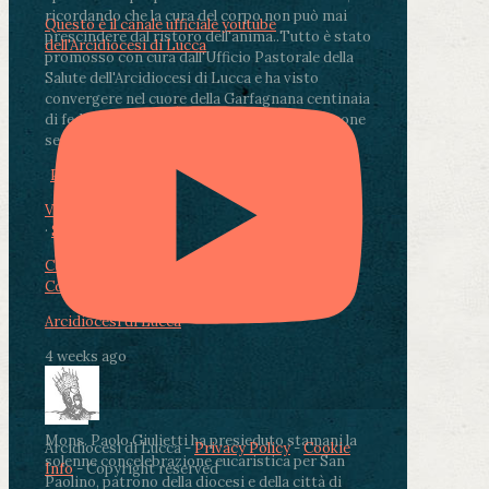
ricordando che la cura del corpo non può mai
Questo è il canale ufficiale youtube
prescindere dal ristoro dell'anima.
.
Tutto è stato
dell'Arcidiocesi di Lucca
promosso con cura dall'Ufficio Pastorale della
Salute dell'Arcidiocesi di Lucca e ha visto
convergere nel cuore della Garfagnana centinaia
di fedeli, operatori sanitari, volontari e persone
segnate dalla malattia.
...
See More
See Less
Photo
View on Facebook
·
Share
Condividi su Facebook
Condividi su Twitter
Condividi su LinkedIn
Condividi via email
Arcidiocesi di Lucca
4 weeks ago
Mons. Paolo Giulietti ha presieduto stamani la
Arcidiocesi di Lucca -
Privacy Policy
-
Cookie
solenne concelebrazione eucaristica per San
Info
- Copyright reserved
Paolino, patrono della diocesi e della città di