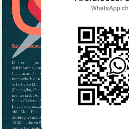
Segui su Instagram
Martedì 4 agosto2026
ore 11:30 - Lucca, Scuola
dell’Infanzia don Aldo Mei - Viale Castruccio
Castracani 435 - Inaugurazione murales in
memoria di don Aldo Mei curato dal Liceo
Artistico e Musicale “Passaglia”
.
ore 18 - Fiano
(Pescaglia), Chiesa parrocchiale - Messa in
memoria di Don Aldo Mei celebrata da mons.
Paolo Giulietti, Arcivescovo di Lucca
.
ore 20.30 -
Lucca, da piazza San Michele al Cippo di don
Aldo Mei - Passeggiata della Memoria in alcuni
dei luoghi simbolo della città. Ritrovo alle ore
20.30 in piazza San Michele con conclusione al
cippo di don Aldo Mei (Porta Elisa). Durante le