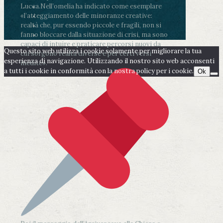
Lucca.
Nell’omelia ha indicato come esemplare
«l’atteggiamento delle minoranze creative:
realtà che, pur essendo piccole e fragili, non si
fanno bloccare dalla situazione di crisi, ma sono
capaci di intuire e praticare percorsi nuovi da
Questo sito web utilizza i cookie solamente per migliorare la tua
cui sorgono realtà diverse e per certi versi
esperienza di navigazione. Utilizzando il nostro sito web acconsenti
inedite».
a tutti i cookie in conformità con la nostra policy per i cookie.
Ok