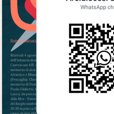
Segui su Instagram
Martedì 4 agosto2026
ore 11:30 - Lucca, Scuola
dell’Infanzia don Aldo Mei - Viale Castruccio
Castracani 435 - Inaugurazione murales in
memoria di don Aldo Mei curato dal Liceo
Artistico e Musicale “Passaglia”
.
ore 18 - Fiano
(Pescaglia), Chiesa parrocchiale - Messa in
memoria di Don Aldo Mei celebrata da mons.
Paolo Giulietti, Arcivescovo di Lucca
.
ore 20.30 -
Lucca, da piazza San Michele al Cippo di don
Aldo Mei - Passeggiata della Memoria in alcuni
dei luoghi simbolo della città. Ritrovo alle ore
20.30 in piazza San Michele con conclusione al
cippo di don Aldo Mei (Porta Elisa). Durante le