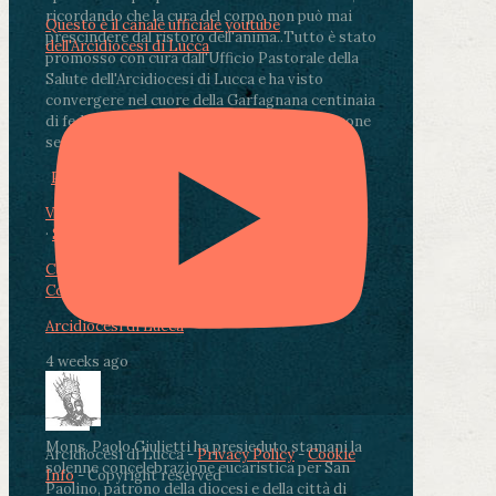
ricordando che la cura del corpo non può mai
Questo è il canale ufficiale youtube
prescindere dal ristoro dell'anima.
.
Tutto è stato
dell'Arcidiocesi di Lucca
promosso con cura dall'Ufficio Pastorale della
Salute dell'Arcidiocesi di Lucca e ha visto
convergere nel cuore della Garfagnana centinaia
di fedeli, operatori sanitari, volontari e persone
segnate dalla malattia.
...
See More
See Less
Photo
View on Facebook
·
Share
Condividi su Facebook
Condividi su Twitter
Condividi su LinkedIn
Condividi via email
Arcidiocesi di Lucca
4 weeks ago
Mons. Paolo Giulietti ha presieduto stamani la
Arcidiocesi di Lucca -
Privacy Policy
-
Cookie
solenne concelebrazione eucaristica per San
Info
- Copyright reserved
Paolino, patrono della diocesi e della città di