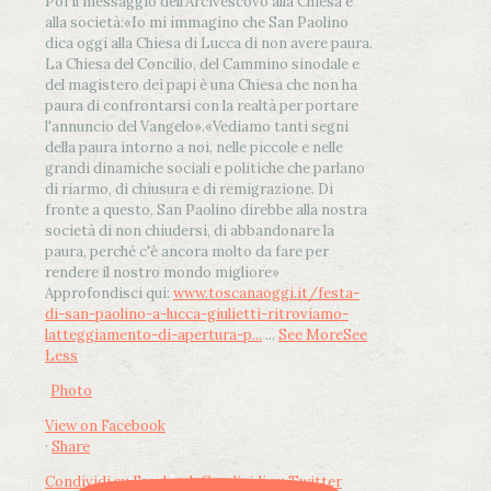
Poi il messaggio dell’Arcivescovo alla Chiesa e
alla società:
«Io mi immagino che San Paolino
dica oggi alla Chiesa di Lucca di non avere paura.
La Chiesa del Concilio, del Cammino sinodale e
del magistero dei papi è una Chiesa che non ha
paura di confrontarsi con la realtà per portare
l'annuncio del Vangelo»
.
«Vediamo tanti segni
della paura intorno a noi, nelle piccole e nelle
grandi dinamiche sociali e politiche che parlano
di riarmo, di chiusura e di remigrazione. Di
fronte a questo, San Paolino direbbe alla nostra
società di non chiudersi, di abbandonare la
paura, perché c'è ancora molto da fare per
rendere il nostro mondo migliore»
Approfondisci qui:
www.toscanaoggi.it/festa-
di-san-paolino-a-lucca-giulietti-ritroviamo-
latteggiamento-di-apertura-p...
...
See More
See
Less
Photo
View on Facebook
·
Share
Condividi su Facebook
Condividi su Twitter