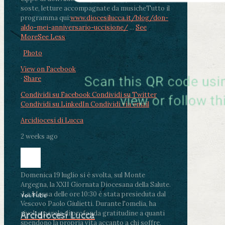
soste, letture accompagnate da musiche
Tutto il
programma qui:
www.diocesilucca.it/blog/don-
aldo-mei-anniversario-uccisione/
...
See
More
See Less
Photo
View on Facebook
·
Share
Condividi su Facebook
Condividi su Twitter
Condividi su LinkedIn
Condividi via email
Arcidiocesi di Lucca
2 weeks ago
Domenica 19 luglio si è svolta, sul Monte
Argegna, la XXII Giornata Diocesana della Salute.
.
La Messa delle ore 10:30 è stata presieduta dal
YouTube
Vescovo Paolo Giulietti. Durante l'omelia, ha
rivolto parole di profonda gratitudine a quanti
Arcidiocesi Lucca
spendono la propria vita accanto a chi soffre,