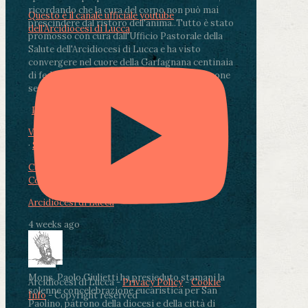
ricordando che la cura del corpo non può mai
Questo è il canale ufficiale youtube
prescindere dal ristoro dell'anima.
.
Tutto è stato
dell'Arcidiocesi di Lucca
promosso con cura dall'Ufficio Pastorale della
Salute dell'Arcidiocesi di Lucca e ha visto
convergere nel cuore della Garfagnana centinaia
di fedeli, operatori sanitari, volontari e persone
segnate dalla malattia.
...
See More
See Less
Photo
View on Facebook
·
Share
Condividi su Facebook
Condividi su Twitter
Condividi su LinkedIn
Condividi via email
Arcidiocesi di Lucca
4 weeks ago
Mons. Paolo Giulietti ha presieduto stamani la
Arcidiocesi di Lucca -
Privacy Policy
-
Cookie
solenne concelebrazione eucaristica per San
Info
- Copyright reserved
Paolino, patrono della diocesi e della città di