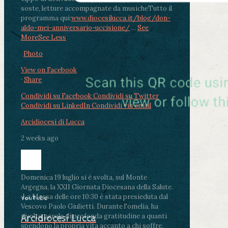
soste, letture accompagnate da musiche
Tutto il
programma qui:
www.diocesilucca.it/blog/don-
aldo-mei-anniversario-uccisione/
...
See
More
See Less
Photo
View on Facebook
·
Share
Condividi su Facebook
Condividi su Twitter
Condividi su LinkedIn
Condividi via email
Arcidiocesi di Lucca
2 weeks ago
Domenica 19 luglio si è svolta, sul Monte
Argegna, la XXII Giornata Diocesana della Salute.
.
La Messa delle ore 10:30 è stata presieduta dal
YouTube
Vescovo Paolo Giulietti. Durante l'omelia, ha
rivolto parole di profonda gratitudine a quanti
Arcidiocesi Lucca
spendono la propria vita accanto a chi soffre,