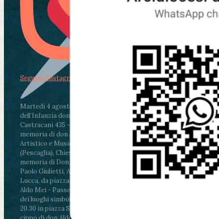
Segui su Instagram
Martedì 4 agosto2026
ore 11:30 - Lucca, Scuola
dell’Infanzia don Aldo Mei - Viale Castruccio
Castracani 435 - Inaugurazione murales in
memoria di don Aldo Mei curato dal Liceo
Artistico e Musicale “Passaglia”
.
ore 18 - Fiano
(Pescaglia), Chiesa parrocchiale - Messa in
memoria di Don Aldo Mei celebrata da mons.
Paolo Giulietti, Arcivescovo di Lucca
.
ore 20.30 -
Lucca, da piazza San Michele al Cippo di don
Aldo Mei - Passeggiata della Memoria in alcuni
dei luoghi simbolo della città. Ritrovo alle ore
20.30 in piazza San Michele con conclusione al
cippo di don Aldo Mei (Porta Elisa). Durante le