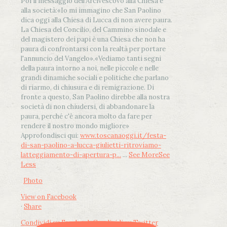
Poi il messaggio dell’Arcivescovo alla Chiesa e
alla società:
«Io mi immagino che San Paolino
dica oggi alla Chiesa di Lucca di non avere paura.
La Chiesa del Concilio, del Cammino sinodale e
del magistero dei papi è una Chiesa che non ha
paura di confrontarsi con la realtà per portare
l'annuncio del Vangelo»
.
«Vediamo tanti segni
della paura intorno a noi, nelle piccole e nelle
grandi dinamiche sociali e politiche che parlano
di riarmo, di chiusura e di remigrazione. Di
fronte a questo, San Paolino direbbe alla nostra
società di non chiudersi, di abbandonare la
paura, perché c'è ancora molto da fare per
rendere il nostro mondo migliore»
Approfondisci qui:
www.toscanaoggi.it/festa-
di-san-paolino-a-lucca-giulietti-ritroviamo-
latteggiamento-di-apertura-p...
...
See More
See
Less
Photo
View on Facebook
·
Share
Condividi su Facebook
Condividi su Twitter