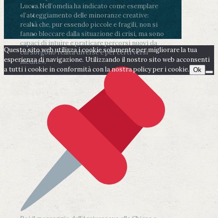
Lucca.
Nell’omelia ha indicato come esemplare
«l’atteggiamento delle minoranze creative:
realtà che, pur essendo piccole e fragili, non si
fanno bloccare dalla situazione di crisi, ma sono
capaci di intuire e praticare percorsi nuovi da
Questo sito web utilizza i cookie solamente per migliorare la tua
cui sorgono realtà diverse e per certi versi
esperienza di navigazione. Utilizzando il nostro sito web acconsenti
inedite».
a tutti i cookie in conformità con la nostra policy per i cookie.
Ok