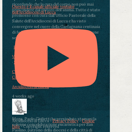
ricordando che la cura del corpo non può mai
Questo è il canale ufficiale youtube
prescindere dal ristoro dell'anima.
.
Tutto è stato
dell'Arcidiocesi di Lucca
promosso con cura dall'Ufficio Pastorale della
Salute dell'Arcidiocesi di Lucca e ha visto
convergere nel cuore della Garfagnana centinaia
di fedeli, operatori sanitari, volontari e persone
segnate dalla malattia.
...
See More
See Less
Photo
View on Facebook
·
Share
Condividi su Facebook
Condividi su Twitter
Condividi su LinkedIn
Condividi via email
Arcidiocesi di Lucca
4 weeks ago
Mons. Paolo Giulietti ha presieduto stamani la
Arcidiocesi di Lucca -
Privacy Policy
-
Cookie
solenne concelebrazione eucaristica per San
Info
- Copyright reserved
Paolino, patrono della diocesi e della città di