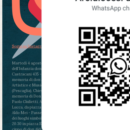
Segui su Instagram
Martedì 4 agosto2026
ore 11:30 - Lucca, Scuola
dell’Infanzia don Aldo Mei - Viale Castruccio
Castracani 435 - Inaugurazione murales in
memoria di don Aldo Mei curato dal Liceo
Artistico e Musicale “Passaglia”
.
ore 18 - Fiano
(Pescaglia), Chiesa parrocchiale - Messa in
memoria di Don Aldo Mei celebrata da mons.
Paolo Giulietti, Arcivescovo di Lucca
.
ore 20.30 -
Lucca, da piazza San Michele al Cippo di don
Aldo Mei - Passeggiata della Memoria in alcuni
dei luoghi simbolo della città. Ritrovo alle ore
20.30 in piazza San Michele con conclusione al
cippo di don Aldo Mei (Porta Elisa). Durante le