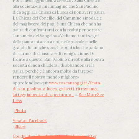
Poi il messaggio dell’Arcivescovo alla Chiesa e
alla società:
«Io mi immagino che San Paolino
dica oggi alla Chiesa di Lucca di non avere paura.
La Chiesa del Concilio, del Cammino sinodale e
del magistero dei papi è una Chiesa che non ha
paura di confrontarsi con la realtà per portare
l'annuncio del Vangelo»
.
«Vediamo tanti segni
della paura intorno a noi, nelle piccole e nelle
grandi dinamiche sociali e politiche che parlano
di riarmo, di chiusura e di remigrazione. Di
fronte a questo, San Paolino direbbe alla nostra
società di non chiudersi, di abbandonare la
paura, perché c'è ancora molto da fare per
rendere il nostro mondo migliore»
Approfondisci qui:
www.toscanaoggi.it/festa-
di-san-paolino-a-lucca-giulietti-ritroviamo-
latteggiamento-di-apertura-p...
...
See More
See
Less
Photo
View on Facebook
·
Share
Condividi su Facebook
Condividi su Twitter