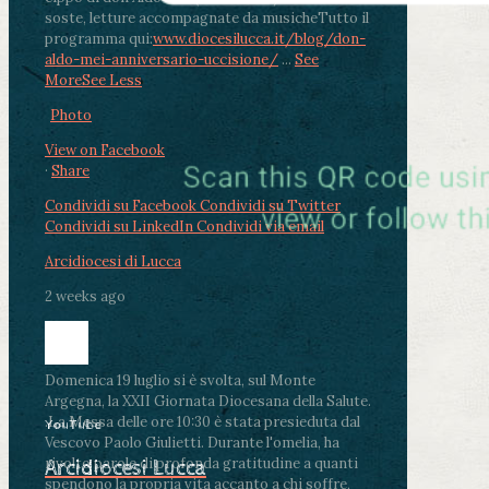
soste, letture accompagnate da musiche
Tutto il
programma qui:
www.diocesilucca.it/blog/don-
aldo-mei-anniversario-uccisione/
...
See
More
See Less
Photo
View on Facebook
·
Share
Condividi su Facebook
Condividi su Twitter
Condividi su LinkedIn
Condividi via email
Arcidiocesi di Lucca
2 weeks ago
Domenica 19 luglio si è svolta, sul Monte
Argegna, la XXII Giornata Diocesana della Salute.
.
La Messa delle ore 10:30 è stata presieduta dal
YouTube
Vescovo Paolo Giulietti. Durante l'omelia, ha
rivolto parole di profonda gratitudine a quanti
Arcidiocesi Lucca
spendono la propria vita accanto a chi soffre,