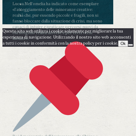
Lucca.
Nell’omelia ha indicato come esemplare
«l’atteggiamento delle minoranze creative:
realtà che, pur essendo piccole e fragili, non si
fanno bloccare dalla situazione di crisi, ma sono
capaci di intuire e praticare percorsi nuovi da
Questo sito web utilizza i cookie solamente per migliorare la tua
cui sorgono realtà diverse e per certi versi
esperienza di navigazione. Utilizzando il nostro sito web acconsenti
inedite».
a tutti i cookie in conformità con la nostra policy per i cookie.
Ok