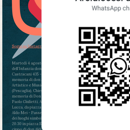
Segui su Instagram
Martedì 4 agosto2026
ore 11:30 - Lucca, Scuola
dell’Infanzia don Aldo Mei - Viale Castruccio
Castracani 435 - Inaugurazione murales in
memoria di don Aldo Mei curato dal Liceo
Artistico e Musicale “Passaglia”
.
ore 18 - Fiano
(Pescaglia), Chiesa parrocchiale - Messa in
memoria di Don Aldo Mei celebrata da mons.
Paolo Giulietti, Arcivescovo di Lucca
.
ore 20.30 -
Lucca, da piazza San Michele al Cippo di don
Aldo Mei - Passeggiata della Memoria in alcuni
dei luoghi simbolo della città. Ritrovo alle ore
20.30 in piazza San Michele con conclusione al
cippo di don Aldo Mei (Porta Elisa). Durante le