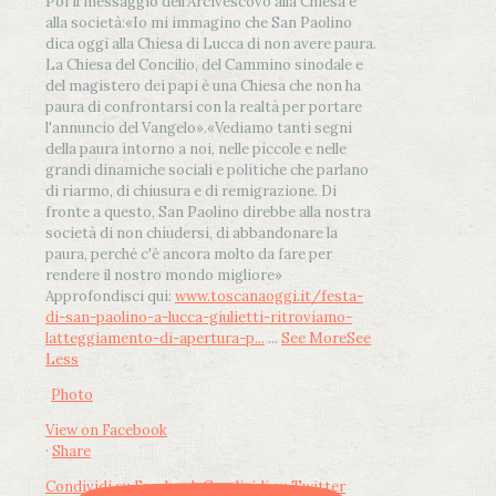
Poi il messaggio dell’Arcivescovo alla Chiesa e
alla società:
«Io mi immagino che San Paolino
dica oggi alla Chiesa di Lucca di non avere paura.
La Chiesa del Concilio, del Cammino sinodale e
del magistero dei papi è una Chiesa che non ha
paura di confrontarsi con la realtà per portare
l'annuncio del Vangelo»
.
«Vediamo tanti segni
della paura intorno a noi, nelle piccole e nelle
grandi dinamiche sociali e politiche che parlano
di riarmo, di chiusura e di remigrazione. Di
fronte a questo, San Paolino direbbe alla nostra
società di non chiudersi, di abbandonare la
paura, perché c'è ancora molto da fare per
rendere il nostro mondo migliore»
Approfondisci qui:
www.toscanaoggi.it/festa-
di-san-paolino-a-lucca-giulietti-ritroviamo-
latteggiamento-di-apertura-p...
...
See More
See
Less
Photo
View on Facebook
·
Share
Condividi su Facebook
Condividi su Twitter