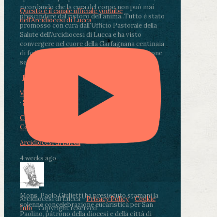
ricordando che la cura del corpo non può mai
Questo è il canale ufficiale youtube
prescindere dal ristoro dell'anima.
.
Tutto è stato
dell'Arcidiocesi di Lucca
promosso con cura dall'Ufficio Pastorale della
Salute dell'Arcidiocesi di Lucca e ha visto
convergere nel cuore della Garfagnana centinaia
di fedeli, operatori sanitari, volontari e persone
segnate dalla malattia.
...
See More
See Less
Photo
View on Facebook
·
Share
Condividi su Facebook
Condividi su Twitter
Condividi su LinkedIn
Condividi via email
Arcidiocesi di Lucca
4 weeks ago
Mons. Paolo Giulietti ha presieduto stamani la
Arcidiocesi di Lucca -
Privacy Policy
-
Cookie
solenne concelebrazione eucaristica per San
Info
- Copyright reserved
Paolino, patrono della diocesi e della città di