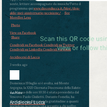
soste, letture accompagnate da musiche
Tutto il
programma qui:
www.diocesilucca.it/blog/don-
aldo-mei-anniversario-uccisione/
...
See
More
See Less
Photo
View on Facebook
·
Share
Condividi su Facebook
Condividi su Twitter
Condividi su LinkedIn
Condividi via email
Arcidiocesi di Lucca
3 weeks ago
Domenica 19 luglio si è svolta, sul Monte
Argegna, la XXII Giornata Diocesana della Salute.
.
La Messa delle ore 10:30 è stata presieduta dal
YouTube
Vescovo Paolo Giulietti. Durante l'omelia, ha
rivolto parole di profonda gratitudine a quanti
Arcidiocesi Lucca
spendono la propria vita accanto a chi soffre,