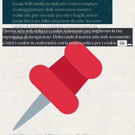
Lucca.
Nell’omelia ha indicato come esemplare
«l’atteggiamento delle minoranze creative:
realtà che, pur essendo piccole e fragili, non si
fanno bloccare dalla situazione di crisi, ma sono
capaci di intuire e praticare percorsi nuovi da
Questo sito web utilizza i cookie solamente per migliorare la tua
cui sorgono realtà diverse e per certi versi
esperienza di navigazione. Utilizzando il nostro sito web acconsenti
inedite».
a tutti i cookie in conformità con la nostra policy per i cookie.
Ok