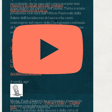
ricordando che la cura del corpo non può mai
Questo è il canale ufficiale youtube
prescindere dal ristoro dell'anima.
.
Tutto è stato
dell'Arcidiocesi di Lucca
promosso con cura dall'Ufficio Pastorale della
Salute dell'Arcidiocesi di Lucca e ha visto
convergere nel cuore della Garfagnana centinaia
di fedeli, operatori sanitari, volontari e persone
segnate dalla malattia.
...
See More
See Less
Photo
View on Facebook
·
Share
Condividi su Facebook
Condividi su Twitter
Condividi su LinkedIn
Condividi via email
Arcidiocesi di Lucca
4 weeks ago
Mons. Paolo Giulietti ha presieduto stamani la
Arcidiocesi di Lucca -
Privacy Policy
-
Cookie
solenne concelebrazione eucaristica per San
Info
- Copyright reserved
Paolino, patrono della diocesi e della città di