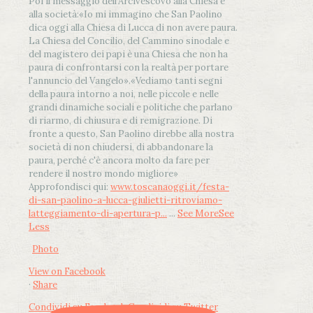
Poi il messaggio dell’Arcivescovo alla Chiesa e
alla società:
«Io mi immagino che San Paolino
dica oggi alla Chiesa di Lucca di non avere paura.
La Chiesa del Concilio, del Cammino sinodale e
del magistero dei papi è una Chiesa che non ha
paura di confrontarsi con la realtà per portare
l'annuncio del Vangelo»
.
«Vediamo tanti segni
della paura intorno a noi, nelle piccole e nelle
grandi dinamiche sociali e politiche che parlano
di riarmo, di chiusura e di remigrazione. Di
fronte a questo, San Paolino direbbe alla nostra
società di non chiudersi, di abbandonare la
paura, perché c'è ancora molto da fare per
rendere il nostro mondo migliore»
Approfondisci qui:
www.toscanaoggi.it/festa-
di-san-paolino-a-lucca-giulietti-ritroviamo-
latteggiamento-di-apertura-p...
...
See More
See
Less
Photo
View on Facebook
·
Share
Condividi su Facebook
Condividi su Twitter