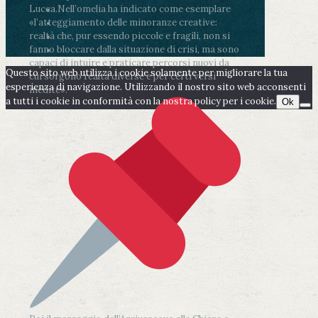
Lucca.
Nell’omelia ha indicato come esemplare
«l’atteggiamento delle minoranze creative:
realtà che, pur essendo piccole e fragili, non si
fanno bloccare dalla situazione di crisi, ma sono
capaci di intuire e praticare percorsi nuovi da
Questo sito web utilizza i cookie solamente per migliorare la tua
cui sorgono realtà diverse e per certi versi
esperienza di navigazione. Utilizzando il nostro sito web acconsenti
inedite».
a tutti i cookie in conformità con la nostra policy per i cookie.
Ok