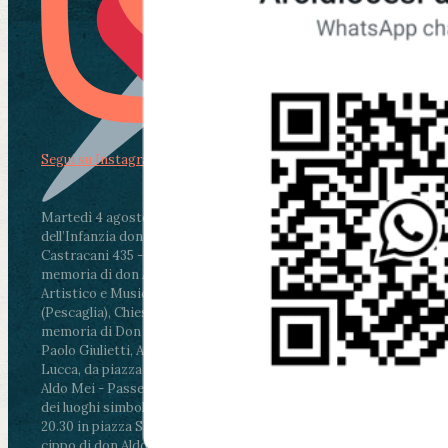
Segui su Instagram
Martedì 4 agosto2026
ore 11:30 - Lucca, Scuola
dell’Infanzia don Aldo Mei - Viale Castruccio
Castracani 435 - Inaugurazione murales in
memoria di don Aldo Mei curato dal Liceo
Artistico e Musicale “Passaglia”
.
ore 18 - Fiano
(Pescaglia), Chiesa parrocchiale - Messa in
memoria di Don Aldo Mei celebrata da mons.
Paolo Giulietti, Arcivescovo di Lucca
.
ore 20.30 -
Lucca, da piazza San Michele al Cippo di don
Aldo Mei - Passeggiata della Memoria in alcuni
dei luoghi simbolo della città. Ritrovo alle ore
20.30 in piazza San Michele con conclusione al
cippo di don Aldo Mei (Porta Elisa). Durante le