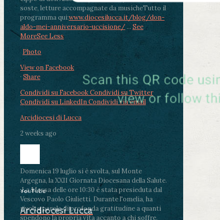
soste, letture accompagnate da musiche
Tutto il
programma qui:
www.diocesilucca.it/blog/don-
aldo-mei-anniversario-uccisione/
...
See
More
See Less
Photo
View on Facebook
·
Share
Condividi su Facebook
Condividi su Twitter
Condividi su LinkedIn
Condividi via email
Arcidiocesi di Lucca
2 weeks ago
Domenica 19 luglio si è svolta, sul Monte
Argegna, la XXII Giornata Diocesana della Salute.
.
La Messa delle ore 10:30 è stata presieduta dal
YouTube
Vescovo Paolo Giulietti. Durante l'omelia, ha
rivolto parole di profonda gratitudine a quanti
Arcidiocesi Lucca
spendono la propria vita accanto a chi soffre,