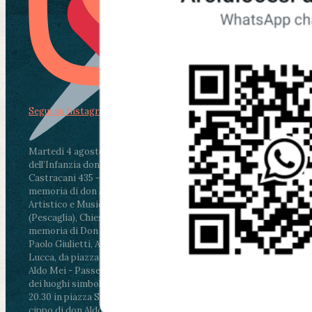
Segui su Instagram
Martedì 4 agosto2026
ore 11:30 - Lucca, Scuola
dell’Infanzia don Aldo Mei - Viale Castruccio
Castracani 435 - Inaugurazione murales in
memoria di don Aldo Mei curato dal Liceo
Artistico e Musicale “Passaglia”
.
ore 18 - Fiano
(Pescaglia), Chiesa parrocchiale - Messa in
memoria di Don Aldo Mei celebrata da mons.
Paolo Giulietti, Arcivescovo di Lucca
.
ore 20.30 -
Lucca, da piazza San Michele al Cippo di don
Aldo Mei - Passeggiata della Memoria in alcuni
dei luoghi simbolo della città. Ritrovo alle ore
20.30 in piazza San Michele con conclusione al
cippo di don Aldo Mei (Porta Elisa). Durante le