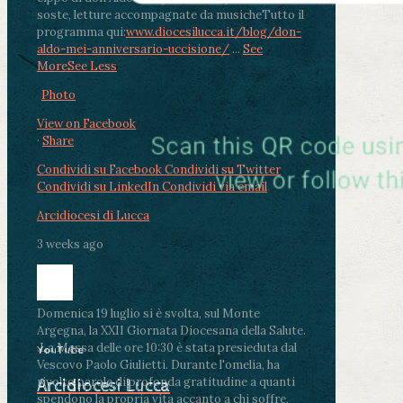
soste, letture accompagnate da musiche
Tutto il
programma qui:
www.diocesilucca.it/blog/don-
aldo-mei-anniversario-uccisione/
...
See
More
See Less
Photo
View on Facebook
·
Share
Condividi su Facebook
Condividi su Twitter
Condividi su LinkedIn
Condividi via email
Arcidiocesi di Lucca
3 weeks ago
Domenica 19 luglio si è svolta, sul Monte
Argegna, la XXII Giornata Diocesana della Salute.
.
La Messa delle ore 10:30 è stata presieduta dal
YouTube
Vescovo Paolo Giulietti. Durante l'omelia, ha
rivolto parole di profonda gratitudine a quanti
Arcidiocesi Lucca
spendono la propria vita accanto a chi soffre,