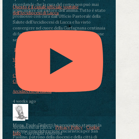
ricordando che la cura del corpo non può mai
Questo è il canale ufficiale youtube
prescindere dal ristoro dell'anima.
.
Tutto è stato
dell'Arcidiocesi di Lucca
promosso con cura dall'Ufficio Pastorale della
Salute dell'Arcidiocesi di Lucca e ha visto
convergere nel cuore della Garfagnana centinaia
di fedeli, operatori sanitari, volontari e persone
segnate dalla malattia.
...
See More
See Less
Photo
View on Facebook
·
Share
Condividi su Facebook
Condividi su Twitter
Condividi su LinkedIn
Condividi via email
Arcidiocesi di Lucca
4 weeks ago
Mons. Paolo Giulietti ha presieduto stamani la
Arcidiocesi di Lucca -
Privacy Policy
-
Cookie
solenne concelebrazione eucaristica per San
Info
- Copyright reserved
Paolino, patrono della diocesi e della città di