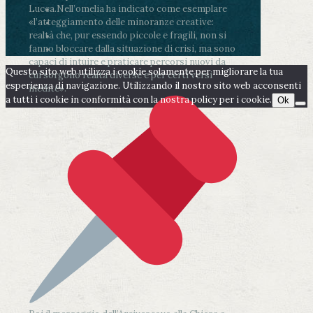
Lucca.
Nell’omelia ha indicato come esemplare
«l’atteggiamento delle minoranze creative:
realtà che, pur essendo piccole e fragili, non si
fanno bloccare dalla situazione di crisi, ma sono
capaci di intuire e praticare percorsi nuovi da
Questo sito web utilizza i cookie solamente per migliorare la tua
cui sorgono realtà diverse e per certi versi
esperienza di navigazione. Utilizzando il nostro sito web acconsenti
inedite».
a tutti i cookie in conformità con la nostra policy per i cookie.
Ok