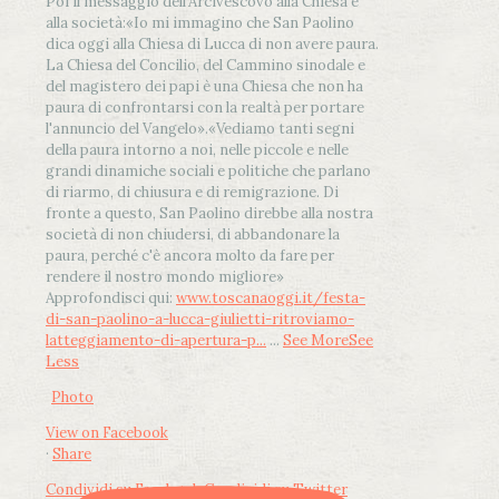
Poi il messaggio dell’Arcivescovo alla Chiesa e
alla società:
«Io mi immagino che San Paolino
dica oggi alla Chiesa di Lucca di non avere paura.
La Chiesa del Concilio, del Cammino sinodale e
del magistero dei papi è una Chiesa che non ha
paura di confrontarsi con la realtà per portare
l'annuncio del Vangelo»
.
«Vediamo tanti segni
della paura intorno a noi, nelle piccole e nelle
grandi dinamiche sociali e politiche che parlano
di riarmo, di chiusura e di remigrazione. Di
fronte a questo, San Paolino direbbe alla nostra
società di non chiudersi, di abbandonare la
paura, perché c'è ancora molto da fare per
rendere il nostro mondo migliore»
Approfondisci qui:
www.toscanaoggi.it/festa-
di-san-paolino-a-lucca-giulietti-ritroviamo-
latteggiamento-di-apertura-p...
...
See More
See
Less
Photo
View on Facebook
·
Share
Condividi su Facebook
Condividi su Twitter