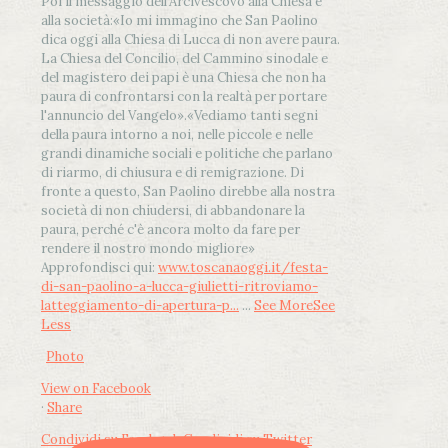
Poi il messaggio dell’Arcivescovo alla Chiesa e
alla società:
«Io mi immagino che San Paolino
dica oggi alla Chiesa di Lucca di non avere paura.
La Chiesa del Concilio, del Cammino sinodale e
del magistero dei papi è una Chiesa che non ha
paura di confrontarsi con la realtà per portare
l'annuncio del Vangelo»
.
«Vediamo tanti segni
della paura intorno a noi, nelle piccole e nelle
grandi dinamiche sociali e politiche che parlano
di riarmo, di chiusura e di remigrazione. Di
fronte a questo, San Paolino direbbe alla nostra
società di non chiudersi, di abbandonare la
paura, perché c'è ancora molto da fare per
rendere il nostro mondo migliore»
Approfondisci qui:
www.toscanaoggi.it/festa-
di-san-paolino-a-lucca-giulietti-ritroviamo-
latteggiamento-di-apertura-p...
...
See More
See
Less
Photo
View on Facebook
·
Share
Condividi su Facebook
Condividi su Twitter