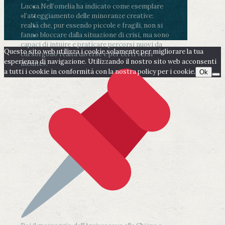
Lucca.
Nell’omelia ha indicato come esemplare
«l’atteggiamento delle minoranze creative:
realtà che, pur essendo piccole e fragili, non si
fanno bloccare dalla situazione di crisi, ma sono
capaci di intuire e praticare percorsi nuovi da
Questo sito web utilizza i cookie solamente per migliorare la tua
cui sorgono realtà diverse e per certi versi
esperienza di navigazione. Utilizzando il nostro sito web acconsenti
inedite».
a tutti i cookie in conformità con la nostra policy per i cookie.
Ok