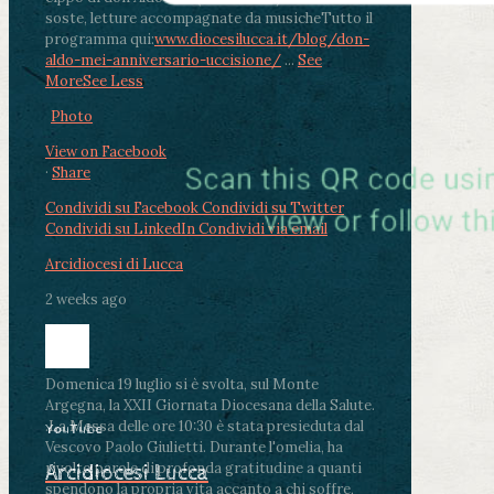
soste, letture accompagnate da musiche
Tutto il
programma qui:
www.diocesilucca.it/blog/don-
aldo-mei-anniversario-uccisione/
...
See
More
See Less
Photo
View on Facebook
·
Share
Condividi su Facebook
Condividi su Twitter
Condividi su LinkedIn
Condividi via email
Arcidiocesi di Lucca
2 weeks ago
Domenica 19 luglio si è svolta, sul Monte
Argegna, la XXII Giornata Diocesana della Salute.
.
La Messa delle ore 10:30 è stata presieduta dal
YouTube
Vescovo Paolo Giulietti. Durante l'omelia, ha
rivolto parole di profonda gratitudine a quanti
Arcidiocesi Lucca
spendono la propria vita accanto a chi soffre,