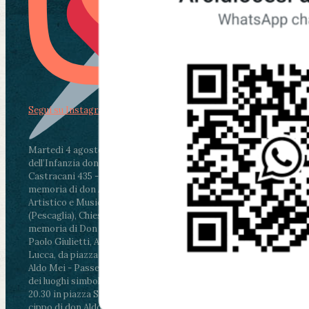
Segui su Instagram
Martedì 4 agosto2026
ore 11:30 - Lucca, Scuola
dell’Infanzia don Aldo Mei - Viale Castruccio
Castracani 435 - Inaugurazione murales in
memoria di don Aldo Mei curato dal Liceo
Artistico e Musicale “Passaglia”
.
ore 18 - Fiano
(Pescaglia), Chiesa parrocchiale - Messa in
memoria di Don Aldo Mei celebrata da mons.
Paolo Giulietti, Arcivescovo di Lucca
.
ore 20.30 -
Lucca, da piazza San Michele al Cippo di don
Aldo Mei - Passeggiata della Memoria in alcuni
dei luoghi simbolo della città. Ritrovo alle ore
20.30 in piazza San Michele con conclusione al
cippo di don Aldo Mei (Porta Elisa). Durante le