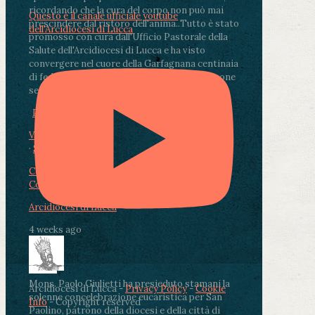
ricordando che la cura del corpo non può mai
Questo è il canale ufficiale youtube
prescindere dal ristoro dell'anima.
.
Tutto è stato
dell'Arcidiocesi di Lucca
promosso con cura dall'Ufficio Pastorale della
Salute dell'Arcidiocesi di Lucca e ha visto
convergere nel cuore della Garfagnana centinaia
di fedeli, operatori sanitari, volontari e persone
segnate dalla malattia.
...
See More
See Less
Photo
View on Facebook
·
Share
Condividi su Facebook
Condividi su Twitter
Condividi su LinkedIn
Condividi via email
Arcidiocesi di Lucca
4 weeks ago
Mons. Paolo Giulietti ha presieduto stamani la
Arcidiocesi di Lucca -
Privacy Policy
-
Cookie
solenne concelebrazione eucaristica per San
Info
- Copyright reserved
Paolino, patrono della diocesi e della città di