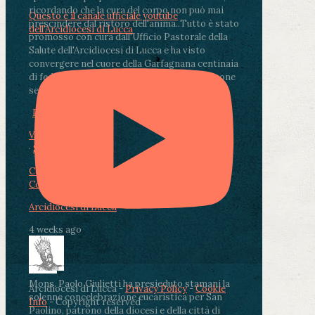
ricordando che la cura del corpo non può mai
Questo è il canale ufficiale youtube
prescindere dal ristoro dell'anima.
.
Tutto è stato
dell'Arcidiocesi di Lucca
promosso con cura dall'Ufficio Pastorale della
Salute dell'Arcidiocesi di Lucca e ha visto
convergere nel cuore della Garfagnana centinaia
di fedeli, operatori sanitari, volontari e persone
segnate dalla malattia.
...
See More
See Less
Photo
View on Facebook
·
Share
Condividi su Facebook
Condividi su Twitter
Condividi su LinkedIn
Condividi via email
Arcidiocesi di Lucca
4 weeks ago
Mons. Paolo Giulietti ha presieduto stamani la
Arcidiocesi di Lucca -
Privacy Policy
-
Cookie
solenne concelebrazione eucaristica per San
Info
- Copyright reserved
Paolino, patrono della diocesi e della città di