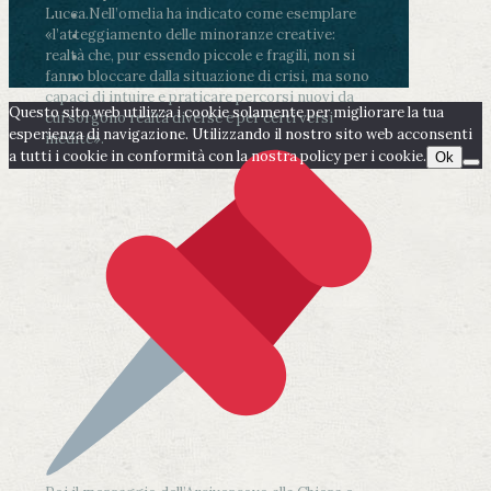
Lucca.
Nell’omelia ha indicato come esemplare
«l’atteggiamento delle minoranze creative:
realtà che, pur essendo piccole e fragili, non si
fanno bloccare dalla situazione di crisi, ma sono
capaci di intuire e praticare percorsi nuovi da
Questo sito web utilizza i cookie solamente per migliorare la tua
cui sorgono realtà diverse e per certi versi
esperienza di navigazione. Utilizzando il nostro sito web acconsenti
inedite».
a tutti i cookie in conformità con la nostra policy per i cookie.
Ok