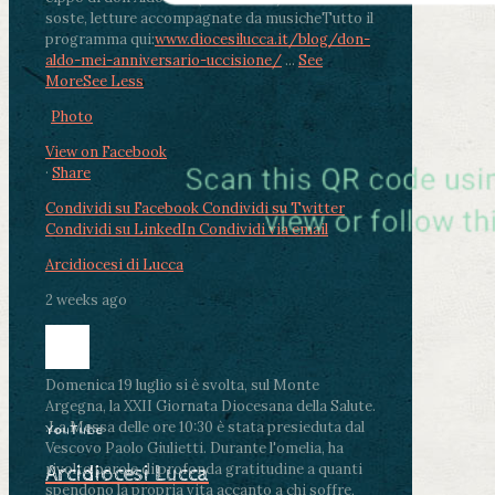
soste, letture accompagnate da musiche
Tutto il
programma qui:
www.diocesilucca.it/blog/don-
aldo-mei-anniversario-uccisione/
...
See
More
See Less
Photo
View on Facebook
·
Share
Condividi su Facebook
Condividi su Twitter
Condividi su LinkedIn
Condividi via email
Arcidiocesi di Lucca
2 weeks ago
Domenica 19 luglio si è svolta, sul Monte
Argegna, la XXII Giornata Diocesana della Salute.
.
La Messa delle ore 10:30 è stata presieduta dal
YouTube
Vescovo Paolo Giulietti. Durante l'omelia, ha
rivolto parole di profonda gratitudine a quanti
Arcidiocesi Lucca
spendono la propria vita accanto a chi soffre,