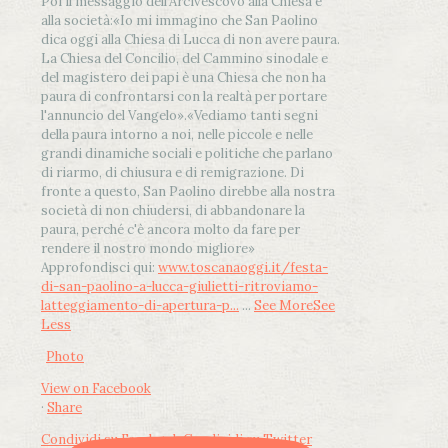
Poi il messaggio dell’Arcivescovo alla Chiesa e
alla società:
«Io mi immagino che San Paolino
dica oggi alla Chiesa di Lucca di non avere paura.
La Chiesa del Concilio, del Cammino sinodale e
del magistero dei papi è una Chiesa che non ha
paura di confrontarsi con la realtà per portare
l'annuncio del Vangelo»
.
«Vediamo tanti segni
della paura intorno a noi, nelle piccole e nelle
grandi dinamiche sociali e politiche che parlano
di riarmo, di chiusura e di remigrazione. Di
fronte a questo, San Paolino direbbe alla nostra
società di non chiudersi, di abbandonare la
paura, perché c'è ancora molto da fare per
rendere il nostro mondo migliore»
Approfondisci qui:
www.toscanaoggi.it/festa-
di-san-paolino-a-lucca-giulietti-ritroviamo-
latteggiamento-di-apertura-p...
...
See More
See
Less
Photo
View on Facebook
·
Share
Condividi su Facebook
Condividi su Twitter