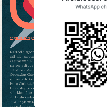
Segui su Instagram
Martedì 4 agosto2026
ore 11:30 - Lucca, Scuola
dell’Infanzia don Aldo Mei - Viale Castruccio
Castracani 435 - Inaugurazione murales in
memoria di don Aldo Mei curato dal Liceo
Artistico e Musicale “Passaglia”
.
ore 18 - Fiano
(Pescaglia), Chiesa parrocchiale - Messa in
memoria di Don Aldo Mei celebrata da mons.
Paolo Giulietti, Arcivescovo di Lucca
.
ore 20.30 -
Lucca, da piazza San Michele al Cippo di don
Aldo Mei - Passeggiata della Memoria in alcuni
dei luoghi simbolo della città. Ritrovo alle ore
20.30 in piazza San Michele con conclusione al
cippo di don Aldo Mei (Porta Elisa). Durante le