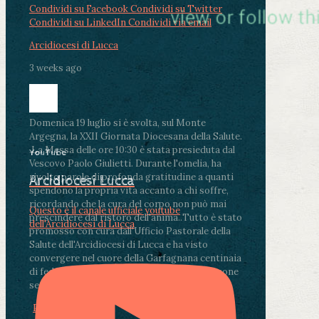
Condividi su Facebook
Condividi su Twitter
Condividi su LinkedIn
Condividi via email
Arcidiocesi di Lucca
3 weeks ago
Domenica 19 luglio si è svolta, sul Monte
Argegna, la XXII Giornata Diocesana della Salute.
.
La Messa delle ore 10:30 è stata presieduta dal
YouTube
Vescovo Paolo Giulietti. Durante l'omelia, ha
rivolto parole di profonda gratitudine a quanti
Arcidiocesi Lucca
spendono la propria vita accanto a chi soffre,
ricordando che la cura del corpo non può mai
Questo è il canale ufficiale youtube
prescindere dal ristoro dell'anima.
.
Tutto è stato
dell'Arcidiocesi di Lucca
promosso con cura dall'Ufficio Pastorale della
Salute dell'Arcidiocesi di Lucca e ha visto
convergere nel cuore della Garfagnana centinaia
di fedeli, operatori sanitari, volontari e persone
segnate dalla malattia.
...
See More
See Less
Photo