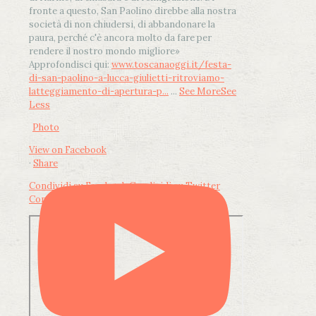
fronte a questo, San Paolino direbbe alla nostra
società di non chiudersi, di abbandonare la
paura, perché c'è ancora molto da fare per
rendere il nostro mondo migliore»
Approfondisci qui:
www.toscanaoggi.it/festa-
di-san-paolino-a-lucca-giulietti-ritroviamo-
latteggiamento-di-apertura-p...
...
See More
See
Less
Photo
View on Facebook
·
Share
Condividi su Facebook
Condividi su Twitter
Condividi su LinkedIn
Condividi via email