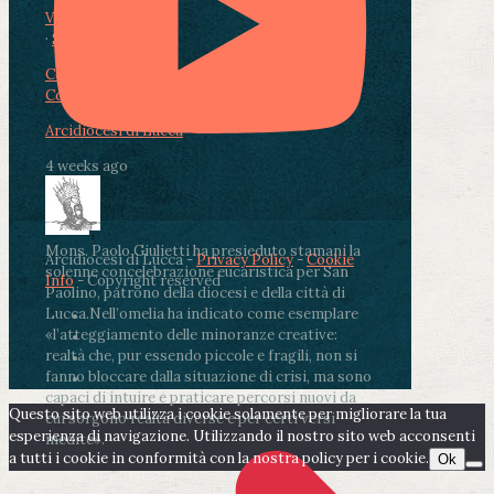
View on Facebook
·
Share
Condividi su Facebook
Condividi su Twitter
Condividi su LinkedIn
Condividi via email
Arcidiocesi di Lucca
4 weeks ago
Mons. Paolo Giulietti ha presieduto stamani la
Arcidiocesi di Lucca -
Privacy Policy
-
Cookie
solenne concelebrazione eucaristica per San
Info
- Copyright reserved
Paolino, patrono della diocesi e della città di
Lucca.
Nell’omelia ha indicato come esemplare
«l’atteggiamento delle minoranze creative:
realtà che, pur essendo piccole e fragili, non si
fanno bloccare dalla situazione di crisi, ma sono
capaci di intuire e praticare percorsi nuovi da
Questo sito web utilizza i cookie solamente per migliorare la tua
cui sorgono realtà diverse e per certi versi
esperienza di navigazione. Utilizzando il nostro sito web acconsenti
inedite».
a tutti i cookie in conformità con la nostra policy per i cookie.
Ok