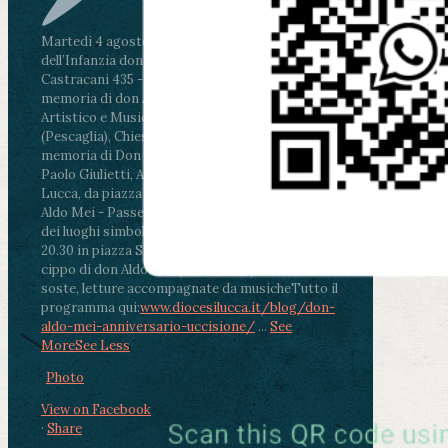
Martedì 4 agosto2026
ore 11:30 - Lucca, Scuola
dell’Infanzia don Aldo Mei - Viale Castruccio
Castracani 435 - Inaugurazione murales in
memoria di don Aldo Mei curato dal Liceo
Artistico e Musicale “Passaglia”
.
ore 18 - Fiano
(Pescaglia), Chiesa parrocchiale - Messa in
memoria di Don Aldo Mei celebrata da mons.
Paolo Giulietti, Arcivescovo di Lucca
.
ore 20.30 -
Lucca, da piazza San Michele al Cippo di don
Aldo Mei - Passeggiata della Memoria in alcuni
dei luoghi simbolo della città. Ritrovo alle ore
20.30 in piazza San Michele con conclusione al
cippo di don Aldo Mei (Porta Elisa). Durante le
soste, letture accompagnate da musiche
Tutto il
programma qui:
www.diocesilucca.it/blog/don-
aldo-mei-anniversario-uccisione/
...
See
More
See Less
Photo
View on Facebook
·
Share