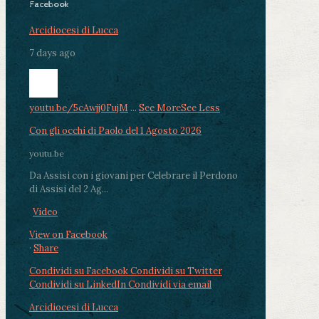
Facebook
Arcidiocesi di Lucca
7 days ago
youtu.be/5cAwjj0FujM
...
See More
See Less
Con gli occhi di Paolo del 1 Agosto 2026
youtu.be
Da Assisi con i giovani per Celebrare il Perdono
di Assisi del 2 Ag...
Video
View on Facebook
·
Share
Condividi su Facebook
Condividi su Twitter
Condividi su LinkedIn
Condividi via email
Arcidiocesi di Lucca