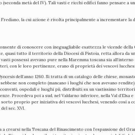
no (seconda metà del IV). Tali vasti e ricchi edifici fanno pensare a
Frediano, la cui azione è rivolta principalmente a incrementare la 
nsente di conoscere con ineguagliabile esattezza le vicende della Ch
quasi tutto il territorio della Diocesi di Pistoia, retta allora da 
 vasti possessi avevano pure nella Maremma toscana sia all’interno (
eri, con le loro pertinenze, erano di proprietà dei vescovi lucchesi
Dyocesis
dell’anno 1260. Si tratta di un catalogo delle chiese, monaste
sebbene non completo (mancano i luoghi che non avevano rendite), f
onventi, ospedali e luoghi pii, distribuiti su un vastissimo territor
renze. Procedeva poi a sud, nel Valdarno inferiore, nella Val d’Elsa e
, sorto proprio per iniziativa dei vescovi lucchesi, venendo così a c
 del sec. XVI.
a a crearsi nella Toscana del Rinascimento con l’espansione del Gr