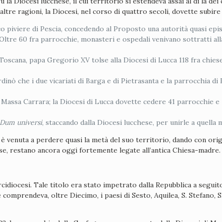
a Diocesi lucchese, il cui territorio si estendeva assai al di là dei 
tre ragioni, la Diocesi, nel corso di quattro secoli, dovette subi
co piviere di Pescia, concedendo al Proposto una autorità quasi epis
na. Oltre 60 fra parrocchie, monasteri e ospedali venivano sottratti a
Toscana, papa Gregorio XV tolse alla Diocesi di Lucca 118 fra chiese
inò che i due vicariati di Barga e di Pietrasanta e la parrocchia di 
i Massa Carrara; la Diocesi di Lucca dovette cedere 41 parrocchie e
Dum universi
, staccando dalla Diocesi lucchese, per unirle a quella 
i è venuta a perdere quasi la metà del suo territorio, dando con orig
iose, restano ancora oggi fortemente legate all’antica Chiesa-madre.
cidiocesi. Tale titolo era stato impetrato dalla Repubblica a seguito 
 comprendeva, oltre Diecimo, i paesi di Sesto, Aquilea, S. Stefano, S.