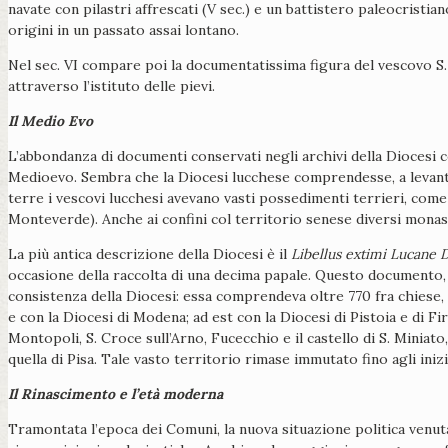
navate con pilastri affrescati (V sec.) e un battistero paleocristia
origini in un passato assai lontano.
Nel sec. VI compare poi la documentatissima figura del vescovo S. 
attraverso l’istituto delle pievi.
Il Medio Evo
L’abbondanza di documenti conservati negli archivi della Diocesi co
Medioevo. Sembra che la Diocesi lucchese comprendesse, a levante, 
terre i vescovi lucchesi avevano vasti possedimenti terrieri, come
Monteverde). Anche ai confini col territorio senese diversi monast
La più antica descrizione della Diocesi è il
Libellus extimi Lucane 
occasione della raccolta di una decima papale. Questo documento, 
consistenza della Diocesi: essa comprendeva oltre 770 fra chiese, c
e con la Diocesi di Modena; ad est con la Diocesi di Pistoia e di Fi
Montopoli, S. Croce sull’Arno, Fucecchio e il castello di S. Miniato
quella di Pisa. Tale vasto territorio rimase immutato fino agli inizi
Il Rinascimento e l’età moderna
Tramontata l’epoca dei Comuni, la nuova situazione politica venut