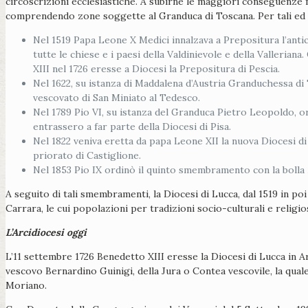
circoscrizioni ecclesiastiche. A subirne le maggiori conseguenze fu l
comprendendo zone soggette al Granduca di Toscana. Per tali ed al
Nel 1519 Papa Leone X Medici innalzava a Prepositura l’anti
tutte le chiese e i paesi della Valdinievole e della Valleria
XIII nel 1726 eresse a Diocesi la Prepositura di Pescia.
Nel 1622, su istanza di Maddalena d’Austria Granduchessa di 
vescovato di San Miniato al Tedesco.
Nel 1789 Pio VI, su istanza del Granduca Pietro Leopoldo, ord
entrassero a far parte della Diocesi di Pisa.
Nel 1822 veniva eretta da papa Leone XII la nuova Diocesi d
priorato di Castiglione.
Nel 1853 Pio IX ordinò il quinto smembramento con la bolla
A seguito di tali smembramenti, la Diocesi di Lucca, dal 1519 in po
Carrara, le cui popolazioni per tradizioni socio-culturali e relig
L’Arcidiocesi oggi
L’11 settembre 1726 Benedetto XIII eresse la Diocesi di Lucca in Ar
vescovo Bernardino Guinigi, della Jura o Contea vescovile, la quale
Moriano.