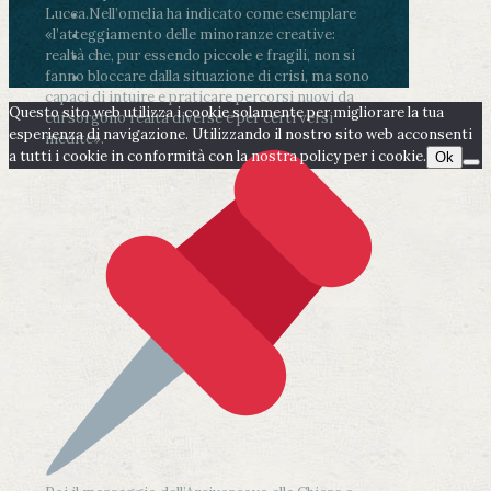
Lucca.
Nell’omelia ha indicato come esemplare
«l’atteggiamento delle minoranze creative:
realtà che, pur essendo piccole e fragili, non si
fanno bloccare dalla situazione di crisi, ma sono
capaci di intuire e praticare percorsi nuovi da
Questo sito web utilizza i cookie solamente per migliorare la tua
cui sorgono realtà diverse e per certi versi
esperienza di navigazione. Utilizzando il nostro sito web acconsenti
inedite».
a tutti i cookie in conformità con la nostra policy per i cookie.
Ok