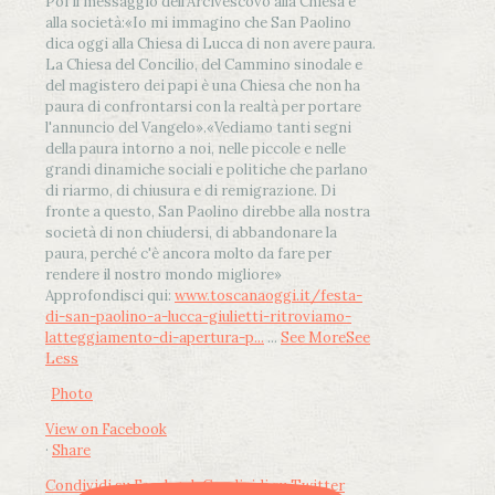
Poi il messaggio dell’Arcivescovo alla Chiesa e
alla società:
«Io mi immagino che San Paolino
dica oggi alla Chiesa di Lucca di non avere paura.
La Chiesa del Concilio, del Cammino sinodale e
del magistero dei papi è una Chiesa che non ha
paura di confrontarsi con la realtà per portare
l'annuncio del Vangelo»
.
«Vediamo tanti segni
della paura intorno a noi, nelle piccole e nelle
grandi dinamiche sociali e politiche che parlano
di riarmo, di chiusura e di remigrazione. Di
fronte a questo, San Paolino direbbe alla nostra
società di non chiudersi, di abbandonare la
paura, perché c'è ancora molto da fare per
rendere il nostro mondo migliore»
Approfondisci qui:
www.toscanaoggi.it/festa-
di-san-paolino-a-lucca-giulietti-ritroviamo-
latteggiamento-di-apertura-p...
...
See More
See
Less
Photo
View on Facebook
·
Share
Condividi su Facebook
Condividi su Twitter