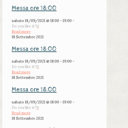
Messa ore 18:00
sabato 18/09/2021 @ 18:00 - 19:00 -
Do you like it?
0
Read more
18 Settembre 2021
Messa ore 18:00
sabato 18/09/2021 @ 18:00 - 19:00 -
Do you like it?
0
Read more
18 Settembre 2021
Messa ore 18:00
sabato 18/09/2021 @ 18:00 - 19:00 -
Do you like it?
0
Read more
18 Settembre 2021