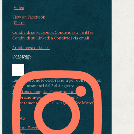
Video
View on Facebook
·
Share
Condividi su Facebook
Condividi su Twitter
Condividi su LinkedIn
Condividi via email
Arcidiocesi di Lucca
Instagram
7 days ago
Lucca, partono le celebrazioni per don Aldo Mei:
gli appuntamenti dal 2 al 4 agosto
www.toscanaoggi.it/lucca-partono-le-
celebrazioni-per-don-aldo-mei-gli-
appuntamenti-dal-2-al-4-ago...
...
See More
See
Less
Photo
View on Facebook
·
Share