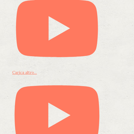
Carica altro...