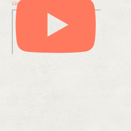
Condividi su LinkedIn
Condividi via email