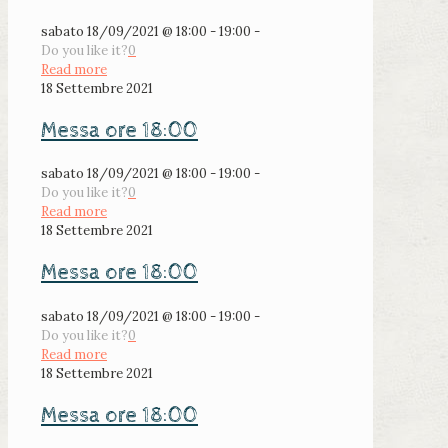
sabato 18/09/2021 @ 18:00 - 19:00 -
Do you like it?
0
Read more
18 Settembre 2021
Messa ore 18:00
sabato 18/09/2021 @ 18:00 - 19:00 -
Do you like it?
0
Read more
18 Settembre 2021
Messa ore 18:00
sabato 18/09/2021 @ 18:00 - 19:00 -
Do you like it?
0
Read more
18 Settembre 2021
Messa ore 18:00