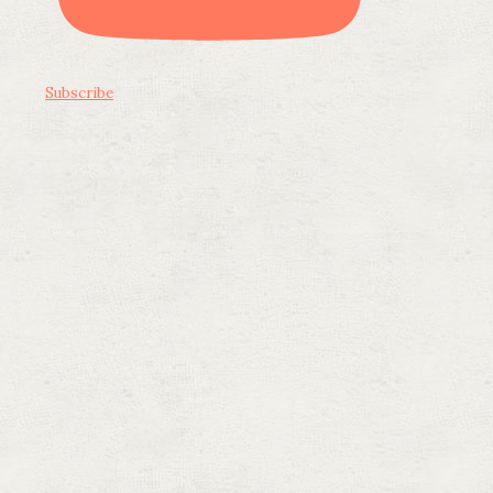
Subscribe