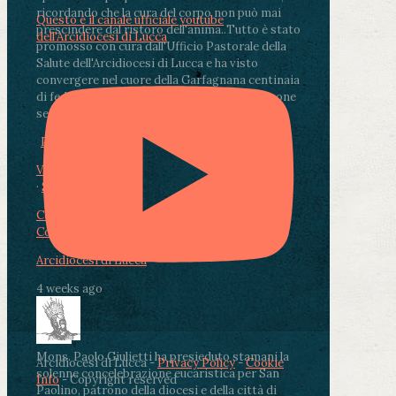
ricordando che la cura del corpo non può mai
Questo è il canale ufficiale youtube
prescindere dal ristoro dell'anima.
.
Tutto è stato
dell'Arcidiocesi di Lucca
promosso con cura dall'Ufficio Pastorale della
Salute dell'Arcidiocesi di Lucca e ha visto
convergere nel cuore della Garfagnana centinaia
di fedeli, operatori sanitari, volontari e persone
segnate dalla malattia.
...
See More
See Less
Photo
View on Facebook
·
Share
Condividi su Facebook
Condividi su Twitter
Condividi su LinkedIn
Condividi via email
Arcidiocesi di Lucca
4 weeks ago
Mons. Paolo Giulietti ha presieduto stamani la
Arcidiocesi di Lucca -
Privacy Policy
-
Cookie
solenne concelebrazione eucaristica per San
Info
- Copyright reserved
Paolino, patrono della diocesi e della città di