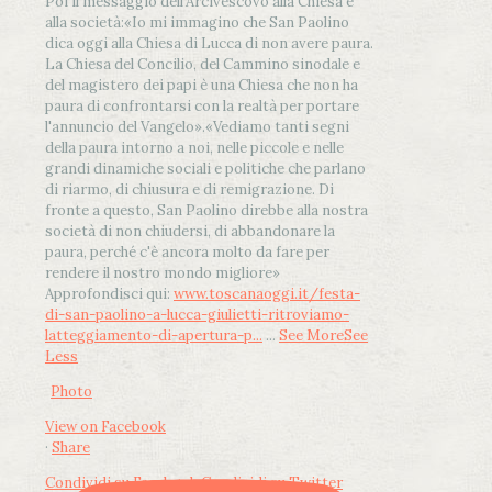
Poi il messaggio dell’Arcivescovo alla Chiesa e
alla società:
«Io mi immagino che San Paolino
dica oggi alla Chiesa di Lucca di non avere paura.
La Chiesa del Concilio, del Cammino sinodale e
del magistero dei papi è una Chiesa che non ha
paura di confrontarsi con la realtà per portare
l'annuncio del Vangelo»
.
«Vediamo tanti segni
della paura intorno a noi, nelle piccole e nelle
grandi dinamiche sociali e politiche che parlano
di riarmo, di chiusura e di remigrazione. Di
fronte a questo, San Paolino direbbe alla nostra
società di non chiudersi, di abbandonare la
paura, perché c'è ancora molto da fare per
rendere il nostro mondo migliore»
Approfondisci qui:
www.toscanaoggi.it/festa-
di-san-paolino-a-lucca-giulietti-ritroviamo-
latteggiamento-di-apertura-p...
...
See More
See
Less
Photo
View on Facebook
·
Share
Condividi su Facebook
Condividi su Twitter