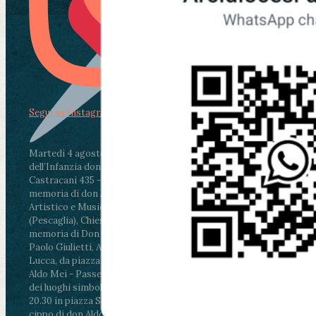
Segui su Instagram
Martedì 4 agosto2026
ore 11:30 - Lucca, Scuola
dell’Infanzia don Aldo Mei - Viale Castruccio
Castracani 435 - Inaugurazione murales in
memoria di don Aldo Mei curato dal Liceo
Artistico e Musicale “Passaglia”
.
ore 18 - Fiano
(Pescaglia), Chiesa parrocchiale - Messa in
memoria di Don Aldo Mei celebrata da mons.
Paolo Giulietti, Arcivescovo di Lucca
.
ore 20.30 -
Lucca, da piazza San Michele al Cippo di don
Aldo Mei - Passeggiata della Memoria in alcuni
dei luoghi simbolo della città. Ritrovo alle ore
20.30 in piazza San Michele con conclusione al
cippo di don Aldo Mei (Porta Elisa). Durante le