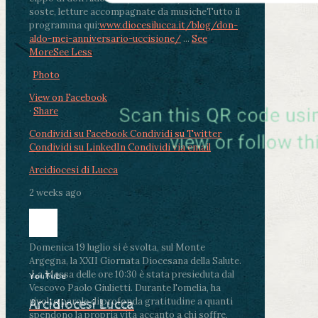
soste, letture accompagnate da musiche
Tutto il
programma qui:
www.diocesilucca.it/blog/don-
aldo-mei-anniversario-uccisione/
...
See
More
See Less
Photo
View on Facebook
·
Share
Condividi su Facebook
Condividi su Twitter
Condividi su LinkedIn
Condividi via email
Arcidiocesi di Lucca
2 weeks ago
Domenica 19 luglio si è svolta, sul Monte
Argegna, la XXII Giornata Diocesana della Salute.
.
La Messa delle ore 10:30 è stata presieduta dal
YouTube
Vescovo Paolo Giulietti. Durante l'omelia, ha
rivolto parole di profonda gratitudine a quanti
Arcidiocesi Lucca
spendono la propria vita accanto a chi soffre,