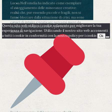
Lucca.
Nell’omelia ha indicato come esemplare
«l’atteggiamento delle minoranze creative:
realtà che, pur essendo piccole e fragili, non si
fanno bloccare dalla situazione di crisi, ma sono
capaci di intuire e praticare percorsi nuovi da
Questo sito web utilizza i cookie solamente per migliorare la tua
cui sorgono realtà diverse e per certi versi
esperienza di navigazione. Utilizzando il nostro sito web acconsenti
inedite».
a tutti i cookie in conformità con la nostra policy per i cookie.
Ok