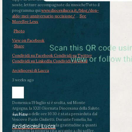
soste, letture accompagnate da musiche
Tutto il
programma qui:
www.diocesilucca.it/blog/don-
aldo-mei-anniversario-uccisione/
...
See
More
See Less
Photo
View on Facebook
·
Share
Condividi su Facebook
Condividi su Twitter
Condividi su LinkedIn
Condividi via email
Arcidiocesi di Lucca
3 weeks ago
Domenica 19 luglio si è svolta, sul Monte
Argegna, la XXII Giornata Diocesana della Salute.
.
La Messa delle ore 10:30 è stata presieduta dal
YouTube
Vescovo Paolo Giulietti. Durante l'omelia, ha
rivolto parole di profonda gratitudine a quanti
Arcidiocesi Lucca
spendono la propria vita accanto a chi soffre,