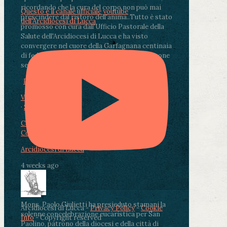
ricordando che la cura del corpo non può mai
Questo è il canale ufficiale youtube
prescindere dal ristoro dell'anima.
.
Tutto è stato
dell'Arcidiocesi di Lucca
promosso con cura dall'Ufficio Pastorale della
Salute dell'Arcidiocesi di Lucca e ha visto
convergere nel cuore della Garfagnana centinaia
di fedeli, operatori sanitari, volontari e persone
segnate dalla malattia.
...
See More
See Less
Photo
View on Facebook
·
Share
Condividi su Facebook
Condividi su Twitter
Condividi su LinkedIn
Condividi via email
Arcidiocesi di Lucca
4 weeks ago
Mons. Paolo Giulietti ha presieduto stamani la
Arcidiocesi di Lucca -
Privacy Policy
-
Cookie
solenne concelebrazione eucaristica per San
Info
- Copyright reserved
Paolino, patrono della diocesi e della città di