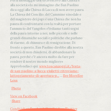
Poi il messaggio dell’Arcivescovo alla Chiesa e
alla società:
«Io mi immagino che San Paolino
dica oggi alla Chiesa di Lucca di non avere paura.
La Chiesa del Concilio, del Cammino sinodale e
del magistero dei papi è una Chiesa che non ha
paura di confrontarsi con la realtà per portare
l'annuncio del Vangelo»
.
«Vediamo tanti segni
della paura intorno a noi, nelle piccole e nelle
grandi dinamiche sociali e politiche che parlano
di riarmo, di chiusura e di remigrazione. Di
fronte a questo, San Paolino direbbe alla nostra
società di non chiudersi, di abbandonare la
paura, perché c'è ancora molto da fare per
rendere il nostro mondo migliore»
Approfondisci qui:
www.toscanaoggi.it/festa-
di-san-paolino-a-lucca-giulietti-ritroviamo-
latteggiamento-di-apertura-p...
...
See More
See
Less
Photo
View on Facebook
·
Share
Condividi su Facebook
Condividi su Twitter