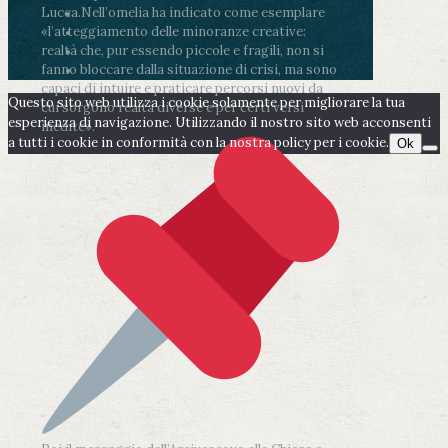
Lucca.
Nell’omelia ha indicato come esemplare
«l’atteggiamento delle minoranze creative:
realtà che, pur essendo piccole e fragili, non si
fanno bloccare dalla situazione di crisi, ma sono
capaci di intuire e praticare percorsi nuovi da
Questo sito web utilizza i cookie solamente per migliorare la tua
cui sorgono realtà diverse e per certi versi
esperienza di navigazione. Utilizzando il nostro sito web acconsenti
inedite».
a tutti i cookie in conformità con la nostra policy per i cookie.
Ok