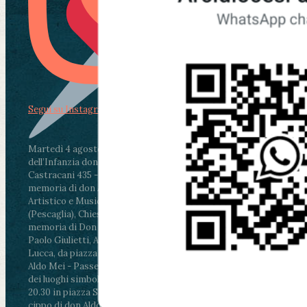
Segui su Instagram
Martedì 4 agosto2026
ore 11:30 - Lucca, Scuola
dell’Infanzia don Aldo Mei - Viale Castruccio
Castracani 435 - Inaugurazione murales in
memoria di don Aldo Mei curato dal Liceo
Artistico e Musicale “Passaglia”
.
ore 18 - Fiano
(Pescaglia), Chiesa parrocchiale - Messa in
memoria di Don Aldo Mei celebrata da mons.
Paolo Giulietti, Arcivescovo di Lucca
.
ore 20.30 -
Lucca, da piazza San Michele al Cippo di don
Aldo Mei - Passeggiata della Memoria in alcuni
dei luoghi simbolo della città. Ritrovo alle ore
20.30 in piazza San Michele con conclusione al
cippo di don Aldo Mei (Porta Elisa). Durante le