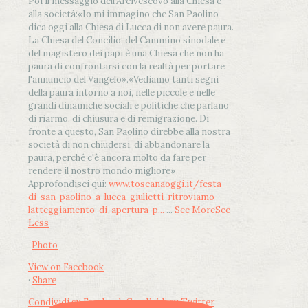
Poi il messaggio dell’Arcivescovo alla Chiesa e
alla società:
«Io mi immagino che San Paolino
dica oggi alla Chiesa di Lucca di non avere paura.
La Chiesa del Concilio, del Cammino sinodale e
del magistero dei papi è una Chiesa che non ha
paura di confrontarsi con la realtà per portare
l'annuncio del Vangelo»
.
«Vediamo tanti segni
della paura intorno a noi, nelle piccole e nelle
grandi dinamiche sociali e politiche che parlano
di riarmo, di chiusura e di remigrazione. Di
fronte a questo, San Paolino direbbe alla nostra
società di non chiudersi, di abbandonare la
paura, perché c'è ancora molto da fare per
rendere il nostro mondo migliore»
Approfondisci qui:
www.toscanaoggi.it/festa-
di-san-paolino-a-lucca-giulietti-ritroviamo-
latteggiamento-di-apertura-p...
...
See More
See
Less
Photo
View on Facebook
·
Share
Condividi su Facebook
Condividi su Twitter