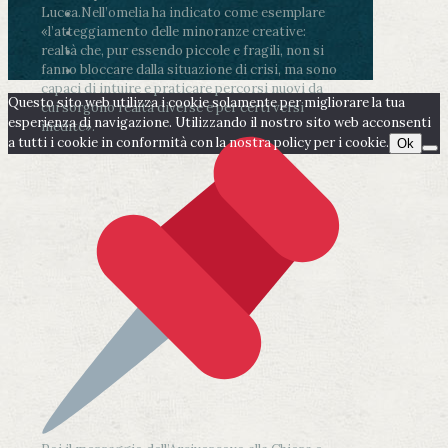
Lucca.
Nell’omelia ha indicato come esemplare
«l’atteggiamento delle minoranze creative:
realtà che, pur essendo piccole e fragili, non si
fanno bloccare dalla situazione di crisi, ma sono
capaci di intuire e praticare percorsi nuovi da
Questo sito web utilizza i cookie solamente per migliorare la tua
cui sorgono realtà diverse e per certi versi
esperienza di navigazione. Utilizzando il nostro sito web acconsenti
inedite».
a tutti i cookie in conformità con la nostra policy per i cookie.
Ok