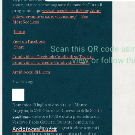
soste, letture accompagnate da musiche
Tutto il
programma qui:
www.diocesilucca.it/blog/don-
aldo-mei-anniversario-uccisione/
...
See
More
See Less
Photo
View on Facebook
·
Share
Condividi su Facebook
Condividi su Twitter
Condividi su LinkedIn
Condividi via email
Arcidiocesi di Lucca
3 weeks ago
Domenica 19 luglio si è svolta, sul Monte
Argegna, la XXII Giornata Diocesana della Salute.
.
La Messa delle ore 10:30 è stata presieduta dal
YouTube
Vescovo Paolo Giulietti. Durante l'omelia, ha
rivolto parole di profonda gratitudine a quanti
Arcidiocesi Lucca
spendono la propria vita accanto a chi soffre,