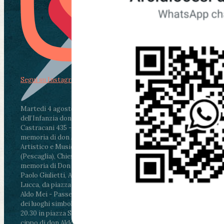
Segui su Instagram
Martedì 4 agosto2026
ore 11:30 - Lucca, Scuola
dell’Infanzia don Aldo Mei - Viale Castruccio
Castracani 435 - Inaugurazione murales in
memoria di don Aldo Mei curato dal Liceo
Artistico e Musicale “Passaglia”
.
ore 18 - Fiano
(Pescaglia), Chiesa parrocchiale - Messa in
memoria di Don Aldo Mei celebrata da mons.
Paolo Giulietti, Arcivescovo di Lucca
.
ore 20.30 -
Lucca, da piazza San Michele al Cippo di don
Aldo Mei - Passeggiata della Memoria in alcuni
dei luoghi simbolo della città. Ritrovo alle ore
20.30 in piazza San Michele con conclusione al
cippo di don Aldo Mei (Porta Elisa). Durante le