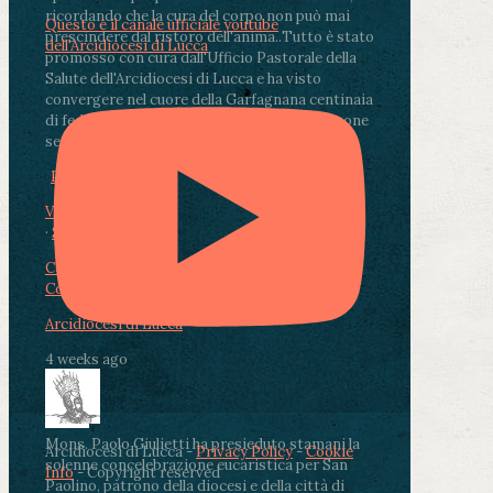
ricordando che la cura del corpo non può mai
Questo è il canale ufficiale youtube
prescindere dal ristoro dell'anima.
.
Tutto è stato
dell'Arcidiocesi di Lucca
promosso con cura dall'Ufficio Pastorale della
Salute dell'Arcidiocesi di Lucca e ha visto
convergere nel cuore della Garfagnana centinaia
di fedeli, operatori sanitari, volontari e persone
segnate dalla malattia.
...
See More
See Less
Photo
View on Facebook
·
Share
Condividi su Facebook
Condividi su Twitter
Condividi su LinkedIn
Condividi via email
Arcidiocesi di Lucca
4 weeks ago
Mons. Paolo Giulietti ha presieduto stamani la
Arcidiocesi di Lucca -
Privacy Policy
-
Cookie
solenne concelebrazione eucaristica per San
Info
- Copyright reserved
Paolino, patrono della diocesi e della città di