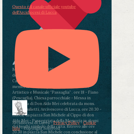
Questo è il canale ufficiale youtube
dell'Arcidiocesi di Lucca
Martedì 4 agosto2026
ore 11:30 - Lucca, Scuola
dell’Infanzia don Aldo Mei - Viale Castruccio
Castracani 435 - Inaugurazione murales in
memoria di don Aldo Mei curato dal Liceo
Artistico e Musicale “Passaglia”
.
ore 18 - Fiano
(Pescaglia), Chiesa parrocchiale - Messa in
memoria di Don Aldo Mei celebrata da mons.
Paolo Giulietti, Arcivescovo di Lucca
.
ore 20.30 -
Lucca, da piazza San Michele al Cippo di don
Aldo Mei - Passeggiata della Memoria in alcuni
Arcidiocesi di Lucca -
Privacy Policy
-
Cookie
dei luoghi simbolo della città. Ritrovo alle ore
Info
- Copyright reserved
20.30 in piazza San Michele con conclusione al