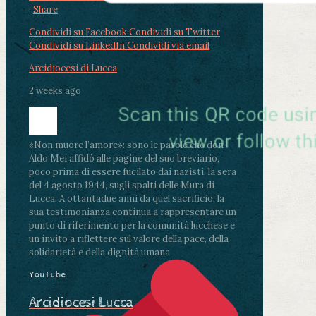
·
Share
Condividi su Facebook
Condividi su Twitter
Condividi su LinkedIn
Condividi via email
Arcidiocesi di Lucca
2 weeks ago
«Non muore l’amore»: sono le parole che don
Aldo Mei affidò alle pagine del suo breviario,
poco prima di essere fucilato dai nazisti, la sera
del 4 agosto 1944, sugli spalti delle Mura di
Lucca. A ottantadue anni da quel sacrificio, la
sua testimonianza continua a rappresentare un
punto di riferimento per la comunità lucchese e
un invito a riflettere sul valore della pace, della
solidarietà e della dignità umana.
YouTube
Arcidiocesi Lucca