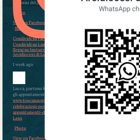
di Assisi del 2 Ag...
Video
View on Facebook
·
Share
Condividi su Facebook
Condividi su Twitter
Condividi su LinkedIn
Condividi via email
Segui su Instagram
Arcidiocesi di Lucca
1 week ago
Lucca, partono le celebrazioni per don Aldo Mei:
gli appuntamenti dal 2 al 4 agosto
www.toscanaoggi.it/lucca-partono-le-
celebrazioni-per-don-aldo-mei-gli-
appuntamenti-dal-2-al-4-ago...
...
See More
See
Less
Photo
View on Facebook