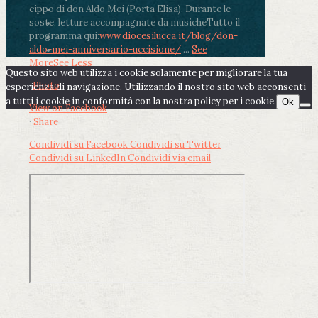
cippo di don Aldo Mei (Porta Elisa). Durante le
soste, letture accompagnate da musiche
Tutto il
programma qui:
www.diocesilucca.it/blog/don-
aldo-mei-anniversario-uccisione/
...
See
More
See Less
Questo sito web utilizza i cookie solamente per migliorare la tua
Photo
esperienza di navigazione. Utilizzando il nostro sito web acconsenti
a tutti i cookie in conformità con la nostra policy per i cookie.
Ok
View on Facebook
·
Share
Condividi su Facebook
Condividi su Twitter
Condividi su LinkedIn
Condividi via email