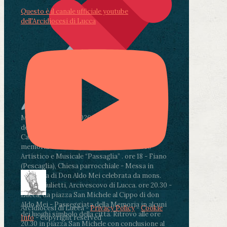
Questo è il canale ufficiale youtube
dell'Arcidiocesi di Lucca
Martedì 4 agosto2026
ore 11:30 - Lucca, Scuola
dell’Infanzia don Aldo Mei - Viale Castruccio
Castracani 435 - Inaugurazione murales in
memoria di don Aldo Mei curato dal Liceo
Artistico e Musicale “Passaglia”
.
ore 18 - Fiano
(Pescaglia), Chiesa parrocchiale - Messa in
memoria di Don Aldo Mei celebrata da mons.
Paolo Giulietti, Arcivescovo di Lucca
.
ore 20.30 -
Lucca, da piazza San Michele al Cippo di don
Aldo Mei - Passeggiata della Memoria in alcuni
Arcidiocesi di Lucca -
Privacy Policy
-
Cookie
dei luoghi simbolo della città. Ritrovo alle ore
Info
- Copyright reserved
20.30 in piazza San Michele con conclusione al