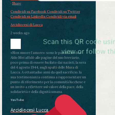
·
Share
Condividi su Facebook
Condividi su Twitter
Condividi su LinkedIn
Condividi via email
Arcidiocesi di Lucca
2 weeks ago
«Non muore l’amore»: sono le parole che don
Aldo Mei affidò alle pagine del suo breviario,
poco prima di essere fucilato dai nazisti, la sera
del 4 agosto 1944, sugli spalti delle Mura di
Lucca. A ottantadue anni da quel sacrificio, la
sua testimonianza continua a rappresentare un
punto di riferimento per la comunità lucchese e
un invito a riflettere sul valore della pace, della
solidarietà e della dignità umana.
YouTube
Arcidiocesi Lucca