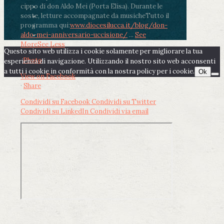
cippo di don Aldo Mei (Porta Elisa). Durante le
soste, letture accompagnate da musiche
Tutto il
programma qui:
www.diocesilucca.it/blog/don-
aldo-mei-anniversario-uccisione/
...
See
More
See Less
Questo sito web utilizza i cookie solamente per migliorare la tua
Photo
esperienza di navigazione. Utilizzando il nostro sito web acconsenti
a tutti i cookie in conformità con la nostra policy per i cookie.
Ok
View on Facebook
·
Share
Condividi su Facebook
Condividi su Twitter
Condividi su LinkedIn
Condividi via email