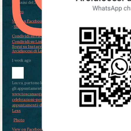
di Assisi del 2 Ag...
Video
View on Facebook
·
Share
Condividi su Facebook
Condividi su Twitter
Condividi su LinkedIn
Condividi via email
Segui su Instagram
Arcidiocesi di Lucca
1 week ago
Lucca, partono le celebrazioni per don Aldo Mei:
gli appuntamenti dal 2 al 4 agosto
www.toscanaoggi.it/lucca-partono-le-
celebrazioni-per-don-aldo-mei-gli-
appuntamenti-dal-2-al-4-ago...
...
See More
See
Less
Photo
View on Facebook