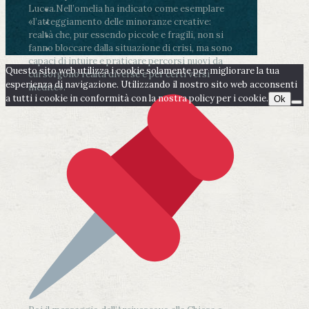
Lucca.
Nell’omelia ha indicato come esemplare
«l’atteggiamento delle minoranze creative:
realtà che, pur essendo piccole e fragili, non si
fanno bloccare dalla situazione di crisi, ma sono
capaci di intuire e praticare percorsi nuovi da
Questo sito web utilizza i cookie solamente per migliorare la tua
cui sorgono realtà diverse e per certi versi
esperienza di navigazione. Utilizzando il nostro sito web acconsenti
inedite».
a tutti i cookie in conformità con la nostra policy per i cookie.
Ok