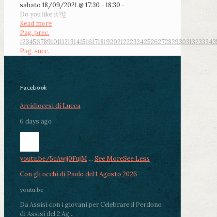
sabato 18/09/2021 @ 17:30 - 18:30 -
Do you like it?
0
Read more
Pag. prec.
1
2
3
4
5
6
7
8
9
10
11
12
13
14
15
16
17
18
19
20
21
22
23
24
25
26
27
28
29
30
31
32
33
34
3
Pag. succ.
Facebook
Arcidiocesi di Lucca
6 days ago
youtu.be/5cAwjj0FujM
...
See More
See Less
Con gli occhi di Paolo del 1 Agosto 2026
youtu.be
Da Assisi con i giovani per Celebrare il Perdono
di Assisi del 2 Ag...