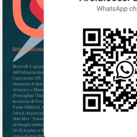
Segui su Instagram
Martedì 4 agosto2026
ore 11:30 - Lucca, Scuola
dell’Infanzia don Aldo Mei - Viale Castruccio
Castracani 435 - Inaugurazione murales in
memoria di don Aldo Mei curato dal Liceo
Artistico e Musicale “Passaglia”
.
ore 18 - Fiano
(Pescaglia), Chiesa parrocchiale - Messa in
memoria di Don Aldo Mei celebrata da mons.
Paolo Giulietti, Arcivescovo di Lucca
.
ore 20.30 -
Lucca, da piazza San Michele al Cippo di don
Aldo Mei - Passeggiata della Memoria in alcuni
dei luoghi simbolo della città. Ritrovo alle ore
20.30 in piazza San Michele con conclusione al
cippo di don Aldo Mei (Porta Elisa). Durante le