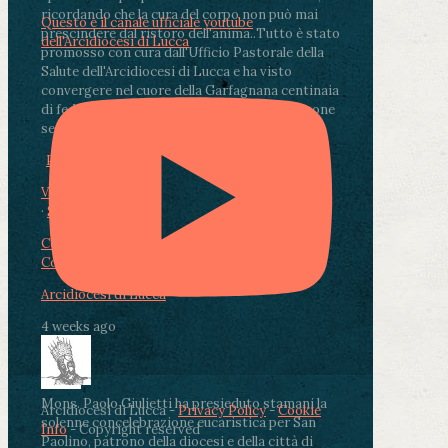
ricordando che la cura del corpo non può mai
Questo è il canale ufficiale youtube
prescindere dal ristoro dell'anima.
.
Tutto è stato
dell'Arcidiocesi di Lucca
promosso con cura dall'Ufficio Pastorale della
Salute dell'Arcidiocesi di Lucca e ha visto
convergere nel cuore della Garfagnana centinaia
di fedeli, operatori sanitari, volontari e persone
segnate dalla malattia.
...
See More
See Less
Photo
View on Facebook
·
Share
Condividi su Facebook
Condividi su Twitter
Condividi su LinkedIn
Condividi via email
Arcidiocesi di Lucca
4 weeks ago
Mons. Paolo Giulietti ha presieduto stamani la
Arcidiocesi di Lucca -
Privacy Policy
-
Cookie
solenne concelebrazione eucaristica per San
Info
- Copyright reserved
Paolino, patrono della diocesi e della città di