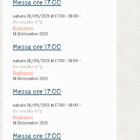
Messa ore 17:00
sabato 18/09/2021 @ 17:00 - 18:00 -
Do you like it?
0
Read more
18 Settembre 2021
Messa ore 17:00
sabato 18/09/2021 @ 17:00 - 18:00 -
Do you like it?
0
Read more
18 Settembre 2021
Messa ore 17:00
sabato 18/09/2021 @ 17:00 - 18:00 -
Do you like it?
0
Read more
18 Settembre 2021
Messa ore 17:00