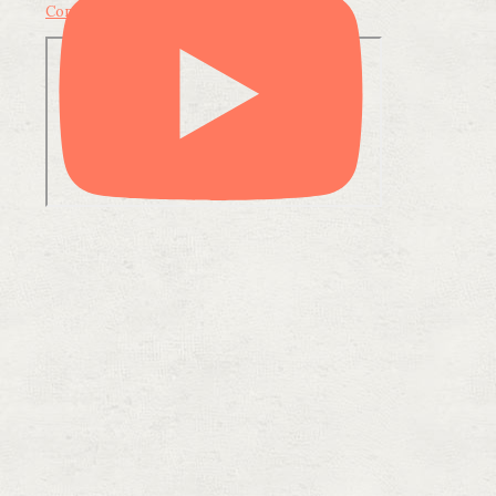
Condividi su LinkedIn
Condividi via email