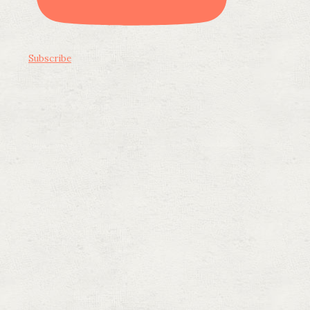
Subscribe