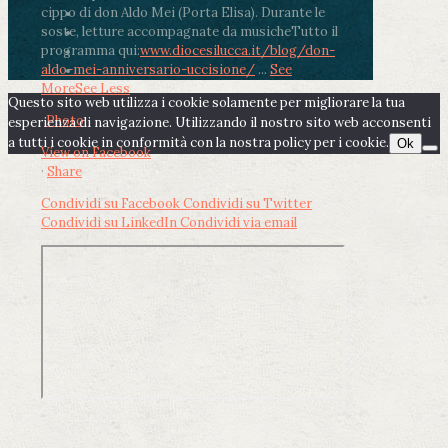
cippo di don Aldo Mei (Porta Elisa). Durante le
soste, letture accompagnate da musiche
Tutto il
programma qui:
www.diocesilucca.it/blog/don-
aldo-mei-anniversario-uccisione/
...
See
More
See Less
Questo sito web utilizza i cookie solamente per migliorare la tua
Photo
esperienza di navigazione. Utilizzando il nostro sito web acconsenti
a tutti i cookie in conformità con la nostra policy per i cookie.
Ok
View on Facebook
·
Share
Condividi su Facebook
Condividi su Twitter
Condividi su LinkedIn
Condividi via email