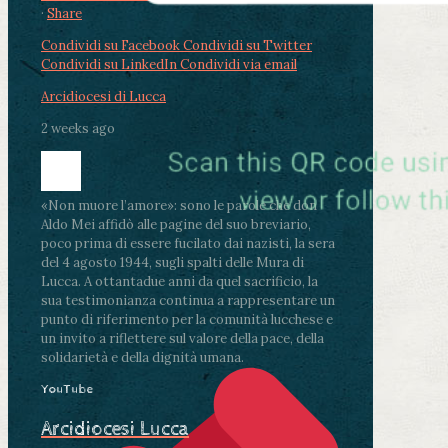
·
Share
Condividi su Facebook
Condividi su Twitter
Condividi su LinkedIn
Condividi via email
Arcidiocesi di Lucca
2 weeks ago
«Non muore l’amore»: sono le parole che don
Aldo Mei affidò alle pagine del suo breviario,
poco prima di essere fucilato dai nazisti, la sera
del 4 agosto 1944, sugli spalti delle Mura di
Lucca. A ottantadue anni da quel sacrificio, la
sua testimonianza continua a rappresentare un
punto di riferimento per la comunità lucchese e
un invito a riflettere sul valore della pace, della
solidarietà e della dignità umana.
YouTube
Arcidiocesi Lucca