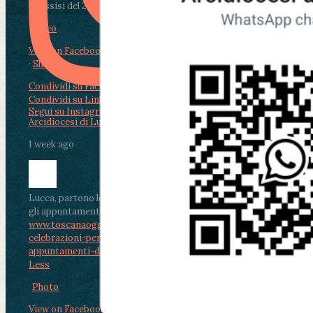
di Assisi del 2 Ag...
Video
View on Facebook
·
Share
Condividi su Facebook
Condividi su Twitter
Condividi su LinkedIn
Condividi via email
Segui su Instagram
Arcidiocesi di Lucca
1 week ago
Lucca, partono le celebrazioni per don Aldo Mei:
gli appuntamenti dal 2 al 4 agosto
www.toscanaoggi.it/lucca-partono-le-
celebrazioni-per-don-aldo-mei-gli-
appuntamenti-dal-2-al-4-ago...
...
See More
See
Less
Photo
View on Facebook