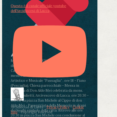
Questo è il canale ufficiale youtube
dell'Arcidiocesi di Lucca
Martedì 4 agosto2026
ore 11:30 - Lucca, Scuola
dell’Infanzia don Aldo Mei - Viale Castruccio
Castracani 435 - Inaugurazione murales in
memoria di don Aldo Mei curato dal Liceo
Artistico e Musicale “Passaglia”
.
ore 18 - Fiano
(Pescaglia), Chiesa parrocchiale - Messa in
memoria di Don Aldo Mei celebrata da mons.
Paolo Giulietti, Arcivescovo di Lucca
.
ore 20.30 -
Lucca, da piazza San Michele al Cippo di don
Aldo Mei - Passeggiata della Memoria in alcuni
Arcidiocesi di Lucca -
Privacy Policy
-
Cookie
dei luoghi simbolo della città. Ritrovo alle ore
Info
- Copyright reserved
20.30 in piazza San Michele con conclusione al