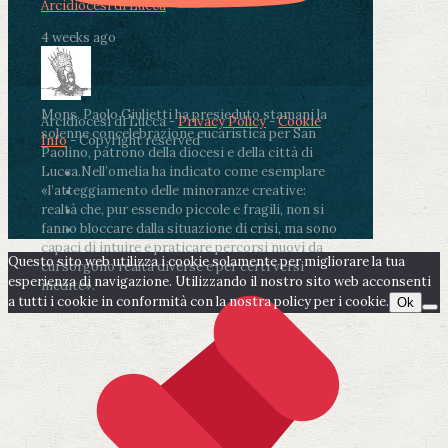
Arcidiocesi di Lucca
4 weeks ago
Mons. Paolo Giulietti ha presieduto stamani la
Arcidiocesi di Lucca -
Privacy Policy
-
Cookie
solenne concelebrazione eucaristica per San
Info
- Copyright reserved
Paolino, patrono della diocesi e della città di
Lucca.
Nell’omelia ha indicato come esemplare
«l’atteggiamento delle minoranze creative:
realtà che, pur essendo piccole e fragili, non si
fanno bloccare dalla situazione di crisi, ma sono
capaci di intuire e praticare percorsi nuovi da
Questo sito web utilizza i cookie solamente per migliorare la tua
cui sorgono realtà diverse e per certi versi
esperienza di navigazione. Utilizzando il nostro sito web acconsenti
inedite».
a tutti i cookie in conformità con la nostra policy per i cookie.
Ok