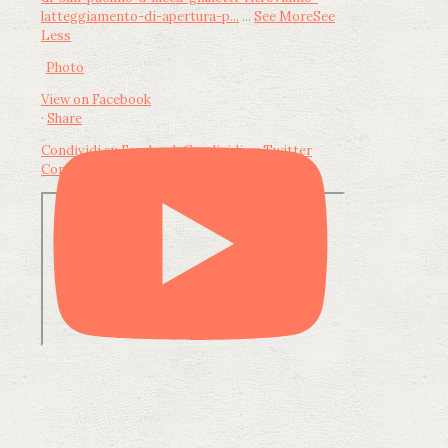
latteggiamento-di-apertura-p...
...
See More
See
Less
Photo
View on Facebook
·
Share
Condividi su Facebook
Condividi su Twitter
Condividi su LinkedIn
Condividi via email