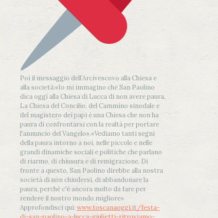
Poi il messaggio dell’Arcivescovo alla Chiesa e
alla società:
«Io mi immagino che San Paolino
dica oggi alla Chiesa di Lucca di non avere paura.
La Chiesa del Concilio, del Cammino sinodale e
del magistero dei papi è una Chiesa che non ha
paura di confrontarsi con la realtà per portare
l'annuncio del Vangelo»
.
«Vediamo tanti segni
della paura intorno a noi, nelle piccole e nelle
grandi dinamiche sociali e politiche che parlano
di riarmo, di chiusura e di remigrazione. Di
fronte a questo, San Paolino direbbe alla nostra
società di non chiudersi, di abbandonare la
paura, perché c'è ancora molto da fare per
rendere il nostro mondo migliore»
Approfondisci qui:
www.toscanaoggi.it/festa-
di-san-paolino-a-lucca-giulietti-ritroviamo-