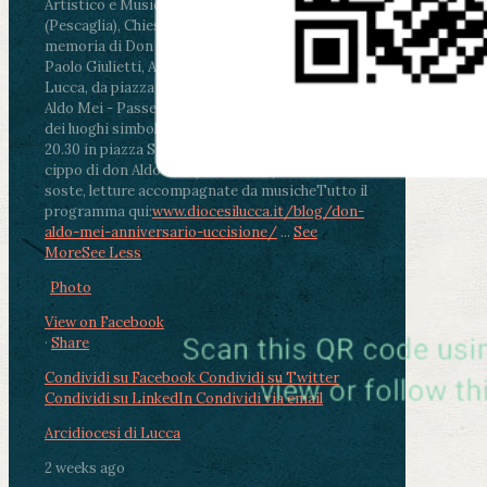
Artistico e Musicale “Passaglia”
.
ore 18 - Fiano
(Pescaglia), Chiesa parrocchiale - Messa in
memoria di Don Aldo Mei celebrata da mons.
Paolo Giulietti, Arcivescovo di Lucca
.
ore 20.30 -
Lucca, da piazza San Michele al Cippo di don
Aldo Mei - Passeggiata della Memoria in alcuni
dei luoghi simbolo della città. Ritrovo alle ore
20.30 in piazza San Michele con conclusione al
cippo di don Aldo Mei (Porta Elisa). Durante le
soste, letture accompagnate da musiche
Tutto il
programma qui:
www.diocesilucca.it/blog/don-
aldo-mei-anniversario-uccisione/
...
See
More
See Less
Photo
View on Facebook
·
Share
Condividi su Facebook
Condividi su Twitter
Condividi su LinkedIn
Condividi via email
Arcidiocesi di Lucca
2 weeks ago