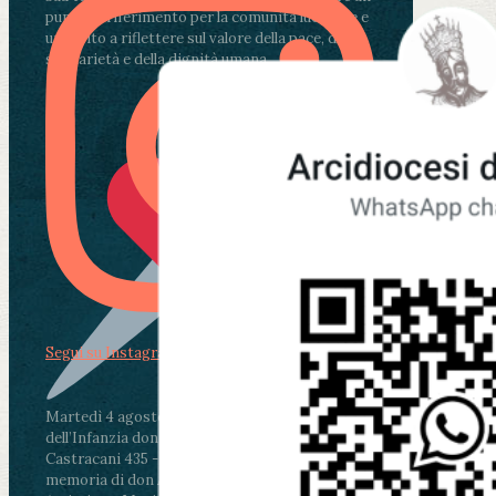
punto di riferimento per la comunità lucchese e
un invito a riflettere sul valore della pace, della
solidarietà e della dignità umana.
Segui su Instagram
Martedì 4 agosto2026
ore 11:30 - Lucca, Scuola
dell’Infanzia don Aldo Mei - Viale Castruccio
Castracani 435 - Inaugurazione murales in
memoria di don Aldo Mei curato dal Liceo