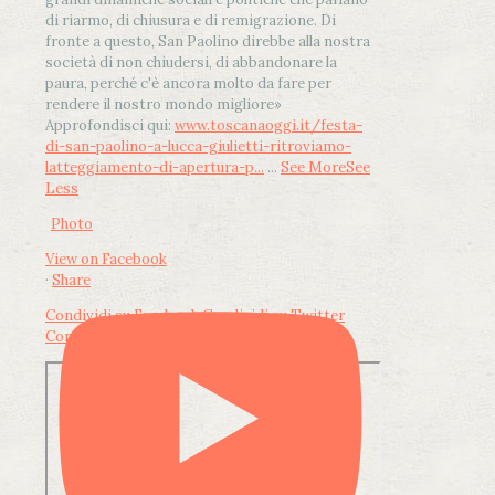
di riarmo, di chiusura e di remigrazione. Di
fronte a questo, San Paolino direbbe alla nostra
società di non chiudersi, di abbandonare la
paura, perché c'è ancora molto da fare per
rendere il nostro mondo migliore»
Approfondisci qui:
www.toscanaoggi.it/festa-
di-san-paolino-a-lucca-giulietti-ritroviamo-
latteggiamento-di-apertura-p...
...
See More
See
Less
Photo
View on Facebook
·
Share
Condividi su Facebook
Condividi su Twitter
Condividi su LinkedIn
Condividi via email