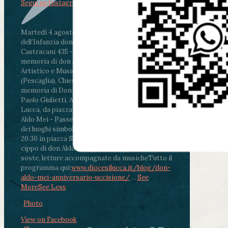
Segui su Instagram
Martedì 4 agosto2026
ore 11:30 - Lucca, Scuola
dell’Infanzia don Aldo Mei - Viale Castruccio
Castracani 435 - Inaugurazione murales in
memoria di don Aldo Mei curato dal Liceo
Artistico e Musicale “Passaglia”
.
ore 18 - Fiano
(Pescaglia), Chiesa parrocchiale - Messa in
memoria di Don Aldo Mei celebrata da mons.
Paolo Giulietti, Arcivescovo di Lucca
.
ore 20.30 -
Lucca, da piazza San Michele al Cippo di don
Aldo Mei - Passeggiata della Memoria in alcuni
dei luoghi simbolo della città. Ritrovo alle ore
20.30 in piazza San Michele con conclusione al
cippo di don Aldo Mei (Porta Elisa). Durante le
soste, letture accompagnate da musiche
Tutto il
programma qui:
www.diocesilucca.it/blog/don-
aldo-mei-anniversario-uccisione/
...
See
More
See Less
Photo
View on Facebook