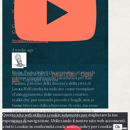
Photo
View on Facebook
·
Share
Condividi su Facebook
Condividi su Twitter
Condividi su LinkedIn
Condividi via email
Arcidiocesi di Lucca
4 weeks ago
Mons. Paolo Giulietti ha presieduto stamani la
Arcidiocesi di Lucca -
Privacy Policy
-
Cookie
solenne concelebrazione eucaristica per San
Info
- Copyright reserved
Paolino, patrono della diocesi e della città di
Lucca.
Nell’omelia ha indicato come esemplare
«l’atteggiamento delle minoranze creative:
realtà che, pur essendo piccole e fragili, non si
fanno bloccare dalla situazione di crisi, ma sono
capaci di intuire e praticare percorsi nuovi da
Questo sito web utilizza i cookie solamente per migliorare la tua
cui sorgono realtà diverse e per certi versi
esperienza di navigazione. Utilizzando il nostro sito web acconsenti
inedite».
a tutti i cookie in conformità con la nostra policy per i cookie.
Ok