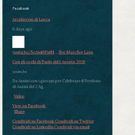
Facebook
Arcidiocesi di Lucca
6 days ago
youtu.be/5cAwjj0FujM
...
See More
See Less
Con gli occhi di Paolo del 1 Agosto 2026
youtu.be
Da Assisi con i giovani per Celebrare il Perdono
di Assisi del 2 Ag...
Video
View on Facebook
·
Share
Condividi su Facebook
Condividi su Twitter
Condividi su LinkedIn
Condividi via email