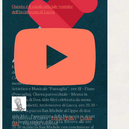
Questo è il canale ufficiale youtube
dell'Arcidiocesi di Lucca
Martedì 4 agosto2026
ore 11:30 - Lucca, Scuola
dell’Infanzia don Aldo Mei - Viale Castruccio
Castracani 435 - Inaugurazione murales in
memoria di don Aldo Mei curato dal Liceo
Artistico e Musicale “Passaglia”
.
ore 18 - Fiano
(Pescaglia), Chiesa parrocchiale - Messa in
memoria di Don Aldo Mei celebrata da mons.
Paolo Giulietti, Arcivescovo di Lucca
.
ore 20.30 -
Lucca, da piazza San Michele al Cippo di don
Aldo Mei - Passeggiata della Memoria in alcuni
Arcidiocesi di Lucca -
Privacy Policy
-
Cookie
dei luoghi simbolo della città. Ritrovo alle ore
Info
- Copyright reserved
20.30 in piazza San Michele con conclusione al