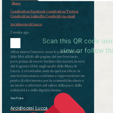
·
Share
Condividi su Facebook
Condividi su Twitter
Condividi su LinkedIn
Condividi via email
Arcidiocesi di Lucca
2 weeks ago
«Non muore l’amore»: sono le parole che don
Aldo Mei affidò alle pagine del suo breviario,
poco prima di essere fucilato dai nazisti, la sera
del 4 agosto 1944, sugli spalti delle Mura di
Lucca. A ottantadue anni da quel sacrificio, la
sua testimonianza continua a rappresentare un
punto di riferimento per la comunità lucchese e
un invito a riflettere sul valore della pace, della
solidarietà e della dignità umana.
YouTube
Arcidiocesi Lucca