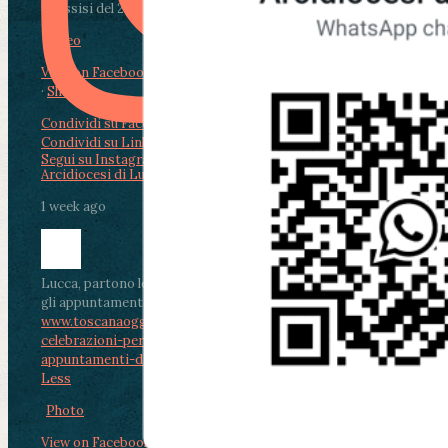
di Assisi del 2 Ag...
Video
View on Facebook
·
Share
Condividi su Facebook
Condividi su Twitter
Condividi su LinkedIn
Condividi via email
Segui su Instagram
Arcidiocesi di Lucca
1 week ago
Lucca, partono le celebrazioni per don Aldo Mei:
gli appuntamenti dal 2 al 4 agosto
www.toscanaoggi.it/lucca-partono-le-
celebrazioni-per-don-aldo-mei-gli-
appuntamenti-dal-2-al-4-ago...
...
See More
See
Less
Photo
View on Facebook