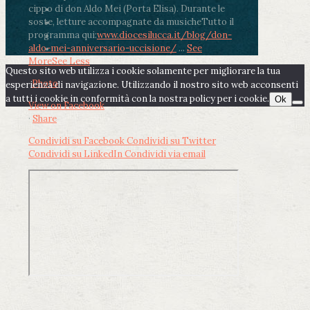
cippo di don Aldo Mei (Porta Elisa). Durante le
soste, letture accompagnate da musiche
Tutto il
programma qui:
www.diocesilucca.it/blog/don-
aldo-mei-anniversario-uccisione/
...
See
More
See Less
Questo sito web utilizza i cookie solamente per migliorare la tua
Photo
esperienza di navigazione. Utilizzando il nostro sito web acconsenti
a tutti i cookie in conformità con la nostra policy per i cookie.
Ok
View on Facebook
·
Share
Condividi su Facebook
Condividi su Twitter
Condividi su LinkedIn
Condividi via email