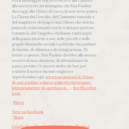
Poi il messaggio dell’Arcivescovo alla Chiesa e
alla società:
«Io mi immagino che San Paolino
dica oggi alla Chiesa di Lucca di non avere paura.
La Chiesa del Concilio, del Cammino sinodale e
del magistero dei papi è una Chiesa che non ha
paura di confrontarsi con la realtà per portare
l'annuncio del Vangelo»
.
«Vediamo tanti segni
della paura intorno a noi, nelle piccole e nelle
grandi dinamiche sociali e politiche che parlano
di riarmo, di chiusura e di remigrazione. Di
fronte a questo, San Paolino direbbe alla nostra
società di non chiudersi, di abbandonare la
paura, perché c'è ancora molto da fare per
rendere il nostro mondo migliore»
Approfondisci qui:
www.toscanaoggi.it/festa-
di-san-paolino-a-lucca-giulietti-ritroviamo-
latteggiamento-di-apertura-p...
...
See More
See
Less
Photo
View on Facebook
·
Share
Condividi su Facebook
Condividi su Twitter