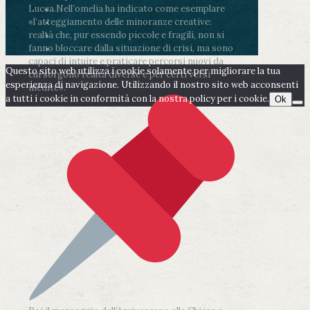
Lucca.
Nell’omelia ha indicato come esemplare
«l’atteggiamento delle minoranze creative:
realtà che, pur essendo piccole e fragili, non si
fanno bloccare dalla situazione di crisi, ma sono
capaci di intuire e praticare percorsi nuovi da
Questo sito web utilizza i cookie solamente per migliorare la tua
cui sorgono realtà diverse e per certi versi
esperienza di navigazione. Utilizzando il nostro sito web acconsenti
inedite».
a tutti i cookie in conformità con la nostra policy per i cookie.
Ok