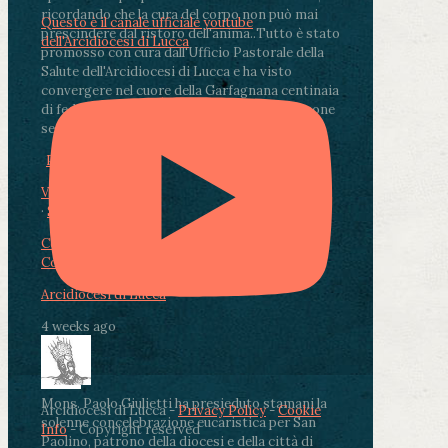
ricordando che la cura del corpo non può mai
Questo è il canale ufficiale youtube
prescindere dal ristoro dell'anima.
.
Tutto è stato
dell'Arcidiocesi di Lucca
promosso con cura dall'Ufficio Pastorale della
Salute dell'Arcidiocesi di Lucca e ha visto
convergere nel cuore della Garfagnana centinaia
di fedeli, operatori sanitari, volontari e persone
segnate dalla malattia.
...
See More
See Less
Photo
View on Facebook
·
Share
Condividi su Facebook
Condividi su Twitter
Condividi su LinkedIn
Condividi via email
Arcidiocesi di Lucca
4 weeks ago
Mons. Paolo Giulietti ha presieduto stamani la
Arcidiocesi di Lucca -
Privacy Policy
-
Cookie
solenne concelebrazione eucaristica per San
Info
- Copyright reserved
Paolino, patrono della diocesi e della città di