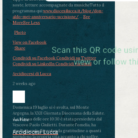
soste, letture accompagnate da musiche
Tutto il
programma qui:
www.diocesilucca.it/blog/don-
aldo-mei-anniversario-uccisione/
...
See
More
See Less
Photo
View on Facebook
·
Share
Condividi su Facebook
Condividi su Twitter
Condividi su LinkedIn
Condividi via email
Arcidiocesi di Lucca
2 weeks ago
Domenica 19 luglio si è svolta, sul Monte
Argegna, la XXII Giornata Diocesana della Salute.
.
La Messa delle ore 10:30 è stata presieduta dal
YouTube
Vescovo Paolo Giulietti. Durante l'omelia, ha
rivolto parole di profonda gratitudine a quanti
Arcidiocesi Lucca
spendono la propria vita accanto a chi soffre,