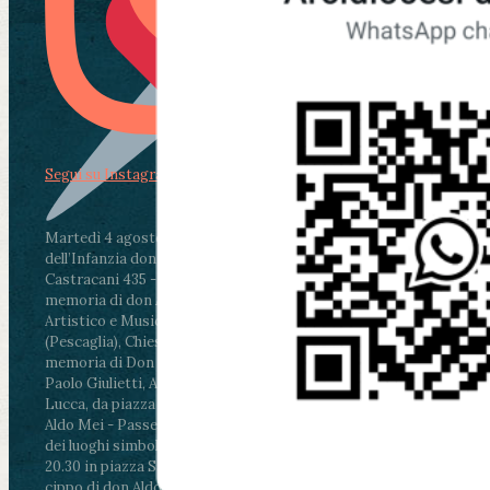
Segui su Instagram
Martedì 4 agosto2026
ore 11:30 - Lucca, Scuola
dell’Infanzia don Aldo Mei - Viale Castruccio
Castracani 435 - Inaugurazione murales in
memoria di don Aldo Mei curato dal Liceo
Artistico e Musicale “Passaglia”
.
ore 18 - Fiano
(Pescaglia), Chiesa parrocchiale - Messa in
memoria di Don Aldo Mei celebrata da mons.
Paolo Giulietti, Arcivescovo di Lucca
.
ore 20.30 -
Lucca, da piazza San Michele al Cippo di don
Aldo Mei - Passeggiata della Memoria in alcuni
dei luoghi simbolo della città. Ritrovo alle ore
20.30 in piazza San Michele con conclusione al
cippo di don Aldo Mei (Porta Elisa). Durante le