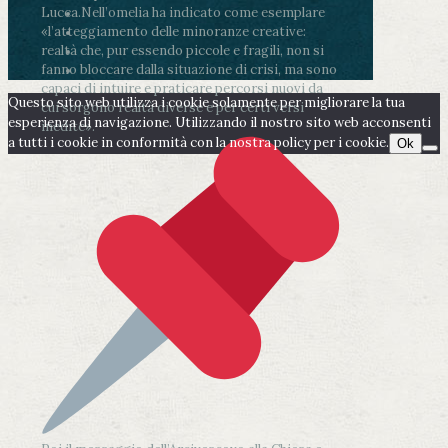
Lucca.
Nell’omelia ha indicato come esemplare
«l’atteggiamento delle minoranze creative:
realtà che, pur essendo piccole e fragili, non si
fanno bloccare dalla situazione di crisi, ma sono
capaci di intuire e praticare percorsi nuovi da
Questo sito web utilizza i cookie solamente per migliorare la tua
cui sorgono realtà diverse e per certi versi
esperienza di navigazione. Utilizzando il nostro sito web acconsenti
inedite».
a tutti i cookie in conformità con la nostra policy per i cookie.
Ok