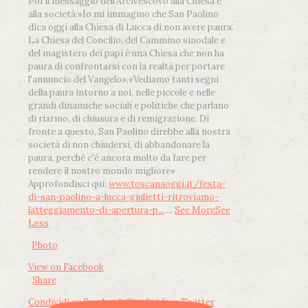
Poi il messaggio dell’Arcivescovo alla Chiesa e
alla società:
«Io mi immagino che San Paolino
dica oggi alla Chiesa di Lucca di non avere paura.
La Chiesa del Concilio, del Cammino sinodale e
del magistero dei papi è una Chiesa che non ha
paura di confrontarsi con la realtà per portare
l'annuncio del Vangelo»
.
«Vediamo tanti segni
della paura intorno a noi, nelle piccole e nelle
grandi dinamiche sociali e politiche che parlano
di riarmo, di chiusura e di remigrazione. Di
fronte a questo, San Paolino direbbe alla nostra
società di non chiudersi, di abbandonare la
paura, perché c'è ancora molto da fare per
rendere il nostro mondo migliore»
Approfondisci qui:
www.toscanaoggi.it/festa-
di-san-paolino-a-lucca-giulietti-ritroviamo-
latteggiamento-di-apertura-p...
...
See More
See
Less
Photo
View on Facebook
·
Share
Condividi su Facebook
Condividi su Twitter