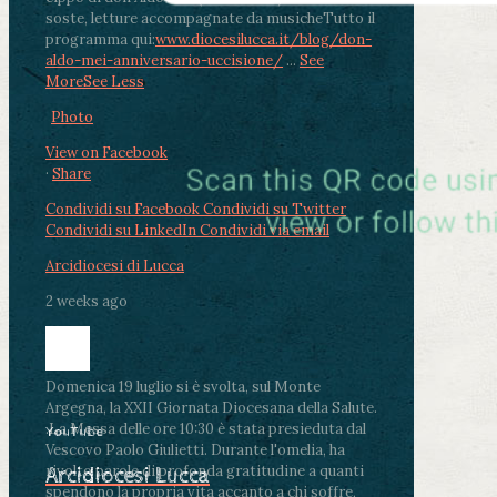
soste, letture accompagnate da musiche
Tutto il
programma qui:
www.diocesilucca.it/blog/don-
aldo-mei-anniversario-uccisione/
...
See
More
See Less
Photo
View on Facebook
·
Share
Condividi su Facebook
Condividi su Twitter
Condividi su LinkedIn
Condividi via email
Arcidiocesi di Lucca
2 weeks ago
Domenica 19 luglio si è svolta, sul Monte
Argegna, la XXII Giornata Diocesana della Salute.
.
La Messa delle ore 10:30 è stata presieduta dal
YouTube
Vescovo Paolo Giulietti. Durante l'omelia, ha
rivolto parole di profonda gratitudine a quanti
Arcidiocesi Lucca
spendono la propria vita accanto a chi soffre,