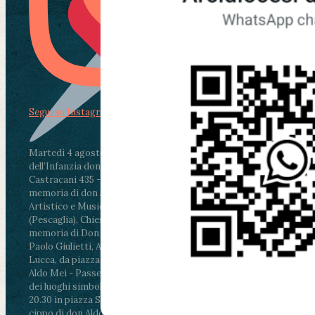
Segui su Instagram
Martedì 4 agosto2026
ore 11:30 - Lucca, Scuola
dell’Infanzia don Aldo Mei - Viale Castruccio
Castracani 435 - Inaugurazione murales in
memoria di don Aldo Mei curato dal Liceo
Artistico e Musicale “Passaglia”
.
ore 18 - Fiano
(Pescaglia), Chiesa parrocchiale - Messa in
memoria di Don Aldo Mei celebrata da mons.
Paolo Giulietti, Arcivescovo di Lucca
.
ore 20.30 -
Lucca, da piazza San Michele al Cippo di don
Aldo Mei - Passeggiata della Memoria in alcuni
dei luoghi simbolo della città. Ritrovo alle ore
20.30 in piazza San Michele con conclusione al
cippo di don Aldo Mei (Porta Elisa). Durante le