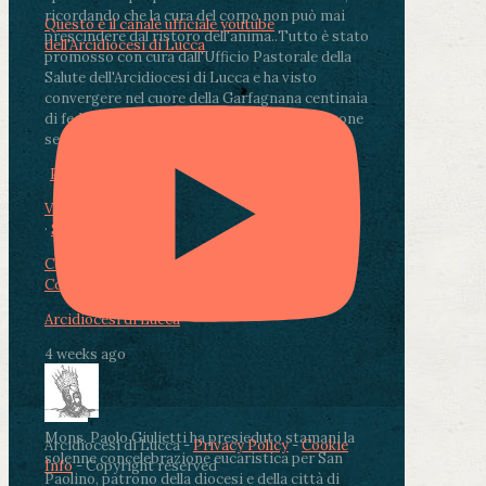
ricordando che la cura del corpo non può mai
Questo è il canale ufficiale youtube
prescindere dal ristoro dell'anima.
.
Tutto è stato
dell'Arcidiocesi di Lucca
promosso con cura dall'Ufficio Pastorale della
Salute dell'Arcidiocesi di Lucca e ha visto
convergere nel cuore della Garfagnana centinaia
di fedeli, operatori sanitari, volontari e persone
segnate dalla malattia.
...
See More
See Less
Photo
View on Facebook
·
Share
Condividi su Facebook
Condividi su Twitter
Condividi su LinkedIn
Condividi via email
Arcidiocesi di Lucca
4 weeks ago
Mons. Paolo Giulietti ha presieduto stamani la
Arcidiocesi di Lucca -
Privacy Policy
-
Cookie
solenne concelebrazione eucaristica per San
Info
- Copyright reserved
Paolino, patrono della diocesi e della città di