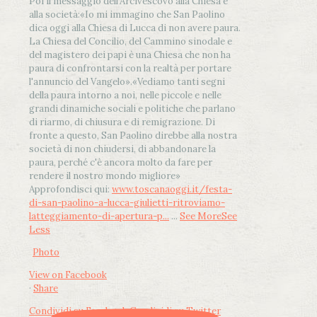
Poi il messaggio dell’Arcivescovo alla Chiesa e
alla società:
«Io mi immagino che San Paolino
dica oggi alla Chiesa di Lucca di non avere paura.
La Chiesa del Concilio, del Cammino sinodale e
del magistero dei papi è una Chiesa che non ha
paura di confrontarsi con la realtà per portare
l'annuncio del Vangelo»
.
«Vediamo tanti segni
della paura intorno a noi, nelle piccole e nelle
grandi dinamiche sociali e politiche che parlano
di riarmo, di chiusura e di remigrazione. Di
fronte a questo, San Paolino direbbe alla nostra
società di non chiudersi, di abbandonare la
paura, perché c'è ancora molto da fare per
rendere il nostro mondo migliore»
Approfondisci qui:
www.toscanaoggi.it/festa-
di-san-paolino-a-lucca-giulietti-ritroviamo-
latteggiamento-di-apertura-p...
...
See More
See
Less
Photo
View on Facebook
·
Share
Condividi su Facebook
Condividi su Twitter