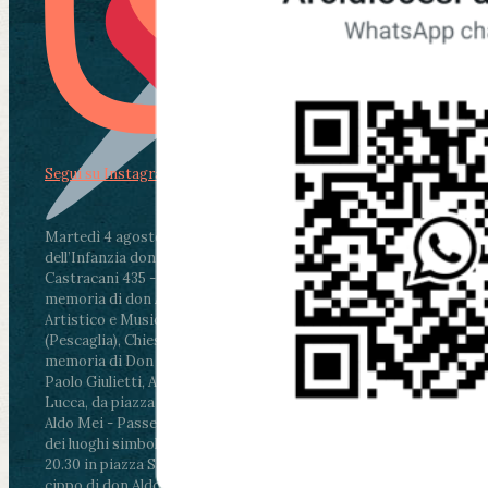
Segui su Instagram
Martedì 4 agosto2026
ore 11:30 - Lucca, Scuola
dell’Infanzia don Aldo Mei - Viale Castruccio
Castracani 435 - Inaugurazione murales in
memoria di don Aldo Mei curato dal Liceo
Artistico e Musicale “Passaglia”
.
ore 18 - Fiano
(Pescaglia), Chiesa parrocchiale - Messa in
memoria di Don Aldo Mei celebrata da mons.
Paolo Giulietti, Arcivescovo di Lucca
.
ore 20.30 -
Lucca, da piazza San Michele al Cippo di don
Aldo Mei - Passeggiata della Memoria in alcuni
dei luoghi simbolo della città. Ritrovo alle ore
20.30 in piazza San Michele con conclusione al
cippo di don Aldo Mei (Porta Elisa). Durante le