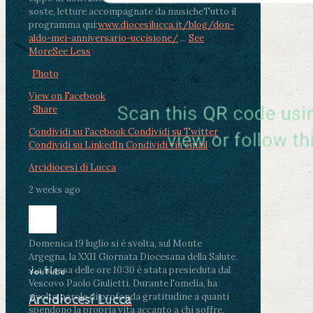
soste, letture accompagnate da musiche
Tutto il
programma qui:
www.diocesilucca.it/blog/don-
aldo-mei-anniversario-uccisione/
...
See
More
See Less
Photo
View on Facebook
·
Share
Condividi su Facebook
Condividi su Twitter
Condividi su LinkedIn
Condividi via email
Arcidiocesi di Lucca
2 weeks ago
Domenica 19 luglio si è svolta, sul Monte
Argegna, la XXII Giornata Diocesana della Salute.
.
La Messa delle ore 10:30 è stata presieduta dal
YouTube
Vescovo Paolo Giulietti. Durante l'omelia, ha
rivolto parole di profonda gratitudine a quanti
Arcidiocesi Lucca
spendono la propria vita accanto a chi soffre,