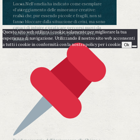
Lucca.
Nell’omelia ha indicato come esemplare
«l’atteggiamento delle minoranze creative:
realtà che, pur essendo piccole e fragili, non si
fanno bloccare dalla situazione di crisi, ma sono
capaci di intuire e praticare percorsi nuovi da
Questo sito web utilizza i cookie solamente per migliorare la tua
cui sorgono realtà diverse e per certi versi
esperienza di navigazione. Utilizzando il nostro sito web acconsenti
inedite».
a tutti i cookie in conformità con la nostra policy per i cookie.
Ok