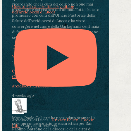
ricordando che la cura del corpo non può mai
Questo è il canale ufficiale youtube
prescindere dal ristoro dell'anima.
.
Tutto è stato
dell'Arcidiocesi di Lucca
promosso con cura dall'Ufficio Pastorale della
Salute dell'Arcidiocesi di Lucca e ha visto
convergere nel cuore della Garfagnana centinaia
di fedeli, operatori sanitari, volontari e persone
segnate dalla malattia.
...
See More
See Less
Photo
View on Facebook
·
Share
Condividi su Facebook
Condividi su Twitter
Condividi su LinkedIn
Condividi via email
Arcidiocesi di Lucca
4 weeks ago
Mons. Paolo Giulietti ha presieduto stamani la
Arcidiocesi di Lucca -
Privacy Policy
-
Cookie
solenne concelebrazione eucaristica per San
Info
- Copyright reserved
Paolino, patrono della diocesi e della città di