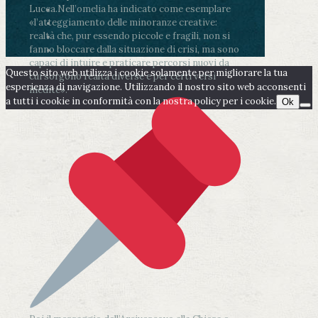
Lucca.
Nell’omelia ha indicato come esemplare
«l’atteggiamento delle minoranze creative:
realtà che, pur essendo piccole e fragili, non si
fanno bloccare dalla situazione di crisi, ma sono
capaci di intuire e praticare percorsi nuovi da
Questo sito web utilizza i cookie solamente per migliorare la tua
cui sorgono realtà diverse e per certi versi
esperienza di navigazione. Utilizzando il nostro sito web acconsenti
inedite».
a tutti i cookie in conformità con la nostra policy per i cookie.
Ok