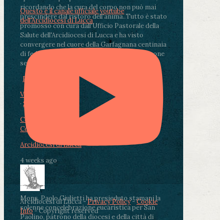
ricordando che la cura del corpo non può mai
Questo è il canale ufficiale youtube
prescindere dal ristoro dell'anima.
.
Tutto è stato
dell'Arcidiocesi di Lucca
promosso con cura dall'Ufficio Pastorale della
Salute dell'Arcidiocesi di Lucca e ha visto
convergere nel cuore della Garfagnana centinaia
di fedeli, operatori sanitari, volontari e persone
segnate dalla malattia.
...
See More
See Less
Photo
View on Facebook
·
Share
Condividi su Facebook
Condividi su Twitter
Condividi su LinkedIn
Condividi via email
Arcidiocesi di Lucca
4 weeks ago
Mons. Paolo Giulietti ha presieduto stamani la
Arcidiocesi di Lucca -
Privacy Policy
-
Cookie
solenne concelebrazione eucaristica per San
Info
- Copyright reserved
Paolino, patrono della diocesi e della città di