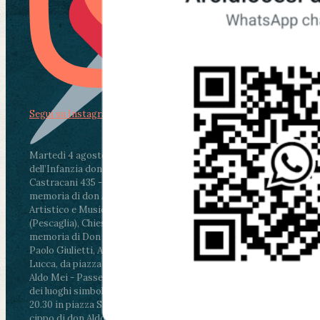
Segui su Instagram
Martedì 4 agosto2026
ore 11:30 - Lucca, Scuola
dell’Infanzia don Aldo Mei - Viale Castruccio
Castracani 435 - Inaugurazione murales in
memoria di don Aldo Mei curato dal Liceo
Artistico e Musicale “Passaglia”
.
ore 18 - Fiano
(Pescaglia), Chiesa parrocchiale - Messa in
memoria di Don Aldo Mei celebrata da mons.
Paolo Giulietti, Arcivescovo di Lucca
.
ore 20.30 -
Lucca, da piazza San Michele al Cippo di don
Aldo Mei - Passeggiata della Memoria in alcuni
dei luoghi simbolo della città. Ritrovo alle ore
20.30 in piazza San Michele con conclusione al
cippo di don Aldo Mei (Porta Elisa). Durante le