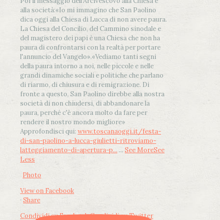
Poi il messaggio dell’Arcivescovo alla Chiesa e
alla società:
«Io mi immagino che San Paolino
dica oggi alla Chiesa di Lucca di non avere paura.
La Chiesa del Concilio, del Cammino sinodale e
del magistero dei papi è una Chiesa che non ha
paura di confrontarsi con la realtà per portare
l'annuncio del Vangelo»
.
«Vediamo tanti segni
della paura intorno a noi, nelle piccole e nelle
grandi dinamiche sociali e politiche che parlano
di riarmo, di chiusura e di remigrazione. Di
fronte a questo, San Paolino direbbe alla nostra
società di non chiudersi, di abbandonare la
paura, perché c'è ancora molto da fare per
rendere il nostro mondo migliore»
Approfondisci qui:
www.toscanaoggi.it/festa-
di-san-paolino-a-lucca-giulietti-ritroviamo-
latteggiamento-di-apertura-p...
...
See More
See
Less
Photo
View on Facebook
·
Share
Condividi su Facebook
Condividi su Twitter