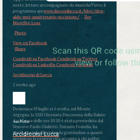
soste, letture accompagnate da musiche
Tutto il
programma qui:
www.diocesilucca.it/blog/don-
aldo-mei-anniversario-uccisione/
...
See
More
See Less
Photo
View on Facebook
·
Share
Condividi su Facebook
Condividi su Twitter
Condividi su LinkedIn
Condividi via email
Arcidiocesi di Lucca
2 weeks ago
Domenica 19 luglio si è svolta, sul Monte
Argegna, la XXII Giornata Diocesana della Salute.
.
La Messa delle ore 10:30 è stata presieduta dal
YouTube
Vescovo Paolo Giulietti. Durante l'omelia, ha
rivolto parole di profonda gratitudine a quanti
Arcidiocesi Lucca
spendono la propria vita accanto a chi soffre,