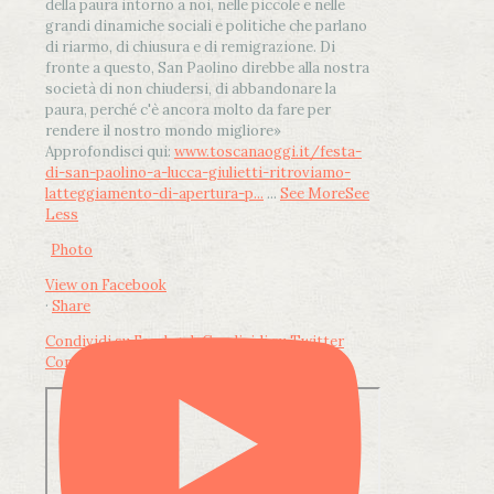
della paura intorno a noi, nelle piccole e nelle
grandi dinamiche sociali e politiche che parlano
di riarmo, di chiusura e di remigrazione. Di
fronte a questo, San Paolino direbbe alla nostra
società di non chiudersi, di abbandonare la
paura, perché c'è ancora molto da fare per
rendere il nostro mondo migliore»
Approfondisci qui:
www.toscanaoggi.it/festa-
di-san-paolino-a-lucca-giulietti-ritroviamo-
latteggiamento-di-apertura-p...
...
See More
See
Less
Photo
View on Facebook
·
Share
Condividi su Facebook
Condividi su Twitter
Condividi su LinkedIn
Condividi via email