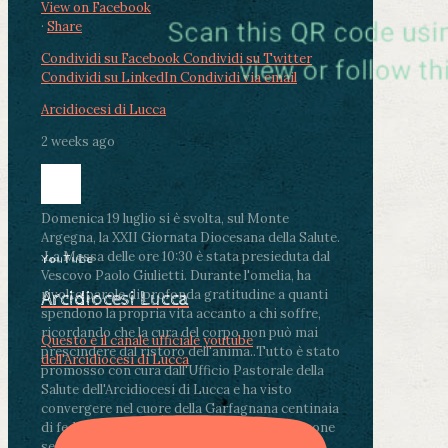
View on Facebook
·
Share
Condividi su Facebook
Condividi su Twitter
Condividi su LinkedIn
Condividi via email
Arcidiocesi di Lucca
2 weeks ago
Domenica 19 luglio si è svolta, sul Monte
Argegna, la XXII Giornata Diocesana della Salute.
.
La Messa delle ore 10:30 è stata presieduta dal
YouTube
Vescovo Paolo Giulietti. Durante l'omelia, ha
rivolto parole di profonda gratitudine a quanti
Arcidiocesi Lucca
spendono la propria vita accanto a chi soffre,
ricordando che la cura del corpo non può mai
Questo è il canale ufficiale youtube
prescindere dal ristoro dell'anima.
.
Tutto è stato
dell'Arcidiocesi di Lucca
promosso con cura dall'Ufficio Pastorale della
Salute dell'Arcidiocesi di Lucca e ha visto
convergere nel cuore della Garfagnana centinaia
di fedeli, operatori sanitari, volontari e persone
segnate dalla malattia.
...
See More
See Less