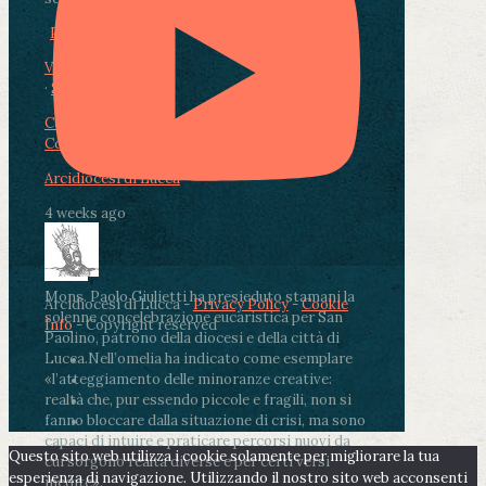
Photo
View on Facebook
·
Share
Condividi su Facebook
Condividi su Twitter
Condividi su LinkedIn
Condividi via email
Arcidiocesi di Lucca
4 weeks ago
Mons. Paolo Giulietti ha presieduto stamani la
Arcidiocesi di Lucca -
Privacy Policy
-
Cookie
solenne concelebrazione eucaristica per San
Info
- Copyright reserved
Paolino, patrono della diocesi e della città di
Lucca.
Nell’omelia ha indicato come esemplare
«l’atteggiamento delle minoranze creative:
realtà che, pur essendo piccole e fragili, non si
fanno bloccare dalla situazione di crisi, ma sono
capaci di intuire e praticare percorsi nuovi da
Questo sito web utilizza i cookie solamente per migliorare la tua
cui sorgono realtà diverse e per certi versi
esperienza di navigazione. Utilizzando il nostro sito web acconsenti
inedite».