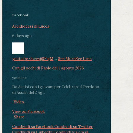
Facebook
Arcidiocesi di Lucca
6 days ago
youtu.be/5cAwjj0FujM
...
See More
See Less
Con gli occhi di Paolo del 1 Agosto 2026
youtu.be
Da Assisi con i giovani per Celebrare il Perdono
di Assisi del 2 Ag...
Video
View on Facebook
·
Share
Condividi su Facebook
Condividi su Twitter
Condividi su LinkedIn
Condividi via email