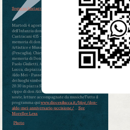
Segui su Instagram
Martedì 4 agosto2026
ore 11:30 - Lucca, Scuola
dell’Infanzia don Aldo Mei - Viale Castruccio
Castracani 435 - Inaugurazione murales in
memoria di don Aldo Mei curato dal Liceo
Artistico e Musicale “Passaglia”
.
ore 18 - Fiano
(Pescaglia), Chiesa parrocchiale - Messa in
memoria di Don Aldo Mei celebrata da mons.
Paolo Giulietti, Arcivescovo di Lucca
.
ore 20.30 -
Lucca, da piazza San Michele al Cippo di don
Aldo Mei - Passeggiata della Memoria in alcuni
dei luoghi simbolo della città. Ritrovo alle ore
20.30 in piazza San Michele con conclusione al
cippo di don Aldo Mei (Porta Elisa). Durante le
soste, letture accompagnate da musiche
Tutto il
programma qui:
www.diocesilucca.it/blog/don-
aldo-mei-anniversario-uccisione/
...
See
More
See Less
Photo