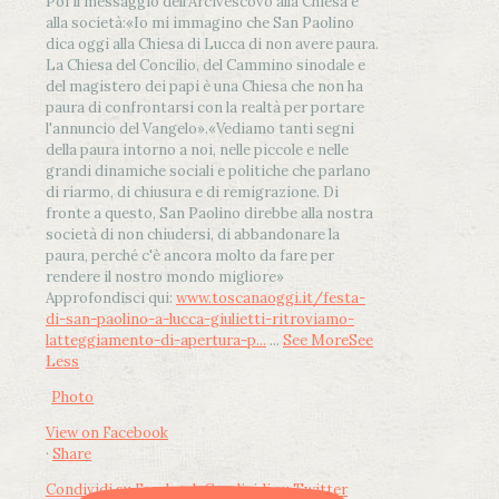
Poi il messaggio dell’Arcivescovo alla Chiesa e
alla società:
«Io mi immagino che San Paolino
dica oggi alla Chiesa di Lucca di non avere paura.
La Chiesa del Concilio, del Cammino sinodale e
del magistero dei papi è una Chiesa che non ha
paura di confrontarsi con la realtà per portare
l'annuncio del Vangelo»
.
«Vediamo tanti segni
della paura intorno a noi, nelle piccole e nelle
grandi dinamiche sociali e politiche che parlano
di riarmo, di chiusura e di remigrazione. Di
fronte a questo, San Paolino direbbe alla nostra
società di non chiudersi, di abbandonare la
paura, perché c'è ancora molto da fare per
rendere il nostro mondo migliore»
Approfondisci qui:
www.toscanaoggi.it/festa-
di-san-paolino-a-lucca-giulietti-ritroviamo-
latteggiamento-di-apertura-p...
...
See More
See
Less
Photo
View on Facebook
·
Share
Condividi su Facebook
Condividi su Twitter