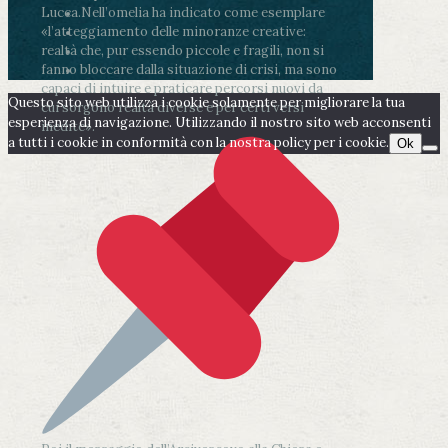
Lucca.
Nell’omelia ha indicato come esemplare
«l’atteggiamento delle minoranze creative:
realtà che, pur essendo piccole e fragili, non si
fanno bloccare dalla situazione di crisi, ma sono
capaci di intuire e praticare percorsi nuovi da
Questo sito web utilizza i cookie solamente per migliorare la tua
cui sorgono realtà diverse e per certi versi
esperienza di navigazione. Utilizzando il nostro sito web acconsenti
inedite».
a tutti i cookie in conformità con la nostra policy per i cookie.
Ok