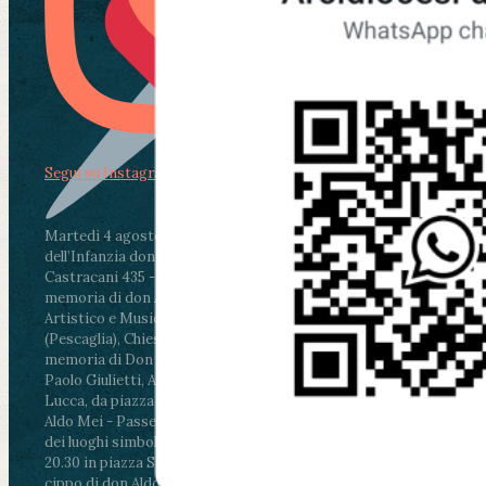
Segui su Instagram
Martedì 4 agosto2026
ore 11:30 - Lucca, Scuola
dell’Infanzia don Aldo Mei - Viale Castruccio
Castracani 435 - Inaugurazione murales in
memoria di don Aldo Mei curato dal Liceo
Artistico e Musicale “Passaglia”
.
ore 18 - Fiano
(Pescaglia), Chiesa parrocchiale - Messa in
memoria di Don Aldo Mei celebrata da mons.
Paolo Giulietti, Arcivescovo di Lucca
.
ore 20.30 -
Lucca, da piazza San Michele al Cippo di don
Aldo Mei - Passeggiata della Memoria in alcuni
dei luoghi simbolo della città. Ritrovo alle ore
20.30 in piazza San Michele con conclusione al
cippo di don Aldo Mei (Porta Elisa). Durante le