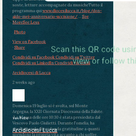
soste, letture accompagnate da musiche
Tutto il
programma qui:
www.diocesilucca.it/blog/don-
aldo-mei-anniversario-uccisione/
...
See
More
See Less
Photo
View on Facebook
·
Share
Condividi su Facebook
Condividi su Twitter
Condividi su LinkedIn
Condividi via email
Arcidiocesi di Lucca
2 weeks ago
Domenica 19 luglio si è svolta, sul Monte
Argegna, la XXII Giornata Diocesana della Salute.
.
La Messa delle ore 10:30 è stata presieduta dal
YouTube
Vescovo Paolo Giulietti. Durante l'omelia, ha
rivolto parole di profonda gratitudine a quanti
Arcidiocesi Lucca
spendono la propria vita accanto a chi soffre,