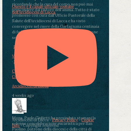
ricordando che la cura del corpo non può mai
Questo è il canale ufficiale youtube
prescindere dal ristoro dell'anima.
.
Tutto è stato
dell'Arcidiocesi di Lucca
promosso con cura dall'Ufficio Pastorale della
Salute dell'Arcidiocesi di Lucca e ha visto
convergere nel cuore della Garfagnana centinaia
di fedeli, operatori sanitari, volontari e persone
segnate dalla malattia.
...
See More
See Less
Photo
View on Facebook
·
Share
Condividi su Facebook
Condividi su Twitter
Condividi su LinkedIn
Condividi via email
Arcidiocesi di Lucca
4 weeks ago
Mons. Paolo Giulietti ha presieduto stamani la
Arcidiocesi di Lucca -
Privacy Policy
-
Cookie
solenne concelebrazione eucaristica per San
Info
- Copyright reserved
Paolino, patrono della diocesi e della città di