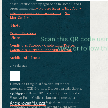
soste, letture accompagnate da musiche
Tutto il
programma qui:
www.diocesilucca.it/blog/don-
aldo-mei-anniversario-uccisione/
...
See
More
See Less
Photo
View on Facebook
·
Share
Condividi su Facebook
Condividi su Twitter
Condividi su LinkedIn
Condividi via email
Arcidiocesi di Lucca
2 weeks ago
Domenica 19 luglio si è svolta, sul Monte
Argegna, la XXII Giornata Diocesana della Salute.
.
La Messa delle ore 10:30 è stata presieduta dal
YouTube
Vescovo Paolo Giulietti. Durante l'omelia, ha
rivolto parole di profonda gratitudine a quanti
Arcidiocesi Lucca
spendono la propria vita accanto a chi soffre,