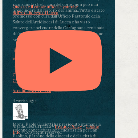
ricordando che la cura del corpo non può mai
Questo è il canale ufficiale youtube
prescindere dal ristoro dell'anima.
.
Tutto è stato
dell'Arcidiocesi di Lucca
promosso con cura dall'Ufficio Pastorale della
Salute dell'Arcidiocesi di Lucca e ha visto
convergere nel cuore della Garfagnana centinaia
di fedeli, operatori sanitari, volontari e persone
segnate dalla malattia.
...
See More
See Less
Photo
View on Facebook
·
Share
Condividi su Facebook
Condividi su Twitter
Condividi su LinkedIn
Condividi via email
Arcidiocesi di Lucca
4 weeks ago
Mons. Paolo Giulietti ha presieduto stamani la
Arcidiocesi di Lucca -
Privacy Policy
-
Cookie
solenne concelebrazione eucaristica per San
Info
- Copyright reserved
Paolino, patrono della diocesi e della città di