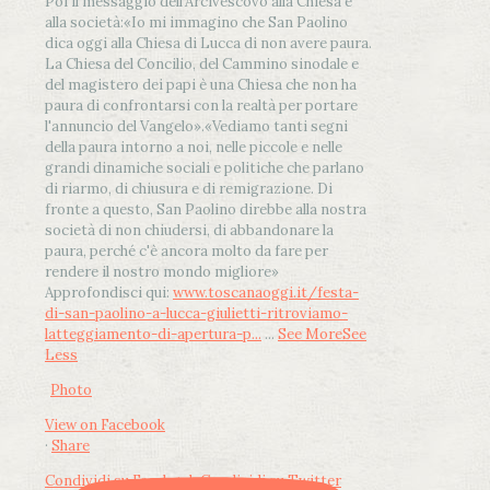
Poi il messaggio dell’Arcivescovo alla Chiesa e
alla società:
«Io mi immagino che San Paolino
dica oggi alla Chiesa di Lucca di non avere paura.
La Chiesa del Concilio, del Cammino sinodale e
del magistero dei papi è una Chiesa che non ha
paura di confrontarsi con la realtà per portare
l'annuncio del Vangelo»
.
«Vediamo tanti segni
della paura intorno a noi, nelle piccole e nelle
grandi dinamiche sociali e politiche che parlano
di riarmo, di chiusura e di remigrazione. Di
fronte a questo, San Paolino direbbe alla nostra
società di non chiudersi, di abbandonare la
paura, perché c'è ancora molto da fare per
rendere il nostro mondo migliore»
Approfondisci qui:
www.toscanaoggi.it/festa-
di-san-paolino-a-lucca-giulietti-ritroviamo-
latteggiamento-di-apertura-p...
...
See More
See
Less
Photo
View on Facebook
·
Share
Condividi su Facebook
Condividi su Twitter