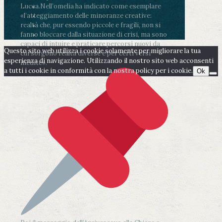
Lucca.
Nell’omelia ha indicato come esemplare
«l’atteggiamento delle minoranze creative:
realtà che, pur essendo piccole e fragili, non si
fanno bloccare dalla situazione di crisi, ma sono
capaci di intuire e praticare percorsi nuovi da
Questo sito web utilizza i cookie solamente per migliorare la tua
cui sorgono realtà diverse e per certi versi
esperienza di navigazione. Utilizzando il nostro sito web acconsenti
inedite».
a tutti i cookie in conformità con la nostra policy per i cookie.
Ok