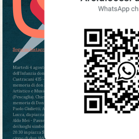
Segui su Instagram
Martedì 4 agosto2026
ore 11:30 - Lucca, Scuola
dell’Infanzia don Aldo Mei - Viale Castruccio
Castracani 435 - Inaugurazione murales in
memoria di don Aldo Mei curato dal Liceo
Artistico e Musicale “Passaglia”
.
ore 18 - Fiano
(Pescaglia), Chiesa parrocchiale - Messa in
memoria di Don Aldo Mei celebrata da mons.
Paolo Giulietti, Arcivescovo di Lucca
.
ore 20.30 -
Lucca, da piazza San Michele al Cippo di don
Aldo Mei - Passeggiata della Memoria in alcuni
dei luoghi simbolo della città. Ritrovo alle ore
20.30 in piazza San Michele con conclusione al
cippo di don Aldo Mei (Porta Elisa). Durante le