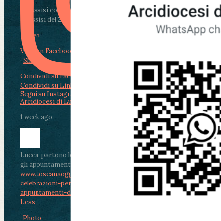
Da Assisi con i giovani per Celebrare il Perdono
di Assisi del 2 Ag...
Video
View on Facebook
·
Share
Condividi su Facebook
Condividi su Twitter
Condividi su LinkedIn
Condividi via email
Segui su Instagram
Arcidiocesi di Lucca
1 week ago
Lucca, partono le celebrazioni per don Aldo Mei:
gli appuntamenti dal 2 al 4 agosto
www.toscanaoggi.it/lucca-partono-le-
celebrazioni-per-don-aldo-mei-gli-
appuntamenti-dal-2-al-4-ago...
...
See More
See
Less
Photo