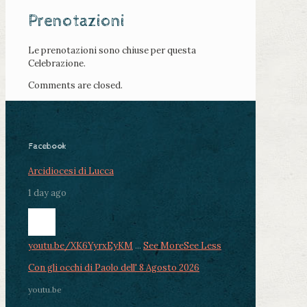
Prenotazioni
Le prenotazioni sono chiuse per questa
Celebrazione.
Comments are closed.
Facebook
Arcidiocesi di Lucca
1 day ago
youtu.be/XK6YyrxEyKM
...
See More
See Less
Con gli occhi di Paolo dell' 8 Agosto 2026
youtu.be