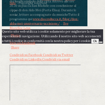
dei luoghi simbolo della città. Ritrovo alle ore
Info
- Copyright reserved
20.30 in piazza San Michele con conclusione al
cippo di don Aldo Mei (Porta Elisa). Durante le
soste, letture accompagnate da musiche
Tutto il
programma qui:
www.diocesilucca.it/blog/don-
aldo-mei-anniversario-uccisione/
...
See
More
See Less
Questo sito web utilizza i cookie solamente per migliorare la tua
Photo
esperienza di navigazione. Utilizzando il nostro sito web acconsenti
a tutti i cookie in conformità con la nostra policy per i cookie.
Ok
View on Facebook
·
Share
Condividi su Facebook
Condividi su Twitter
Condividi su LinkedIn
Condividi via email