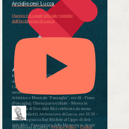
Arcidiocesi Lucca
Questo è il canale ufficiale youtube
dell'Arcidiocesi di Lucca
Martedì 4 agosto2026
ore 11:30 - Lucca, Scuola
dell’Infanzia don Aldo Mei - Viale Castruccio
Castracani 435 - Inaugurazione murales in
memoria di don Aldo Mei curato dal Liceo
Artistico e Musicale “Passaglia”
.
ore 18 - Fiano
(Pescaglia), Chiesa parrocchiale - Messa in
memoria di Don Aldo Mei celebrata da mons.
Paolo Giulietti, Arcivescovo di Lucca
.
ore 20.30 -
Lucca, da piazza San Michele al Cippo di don
Aldo Mei - Passeggiata della Memoria in alcuni
Arcidiocesi di Lucca -
Privacy Policy
-
Cookie