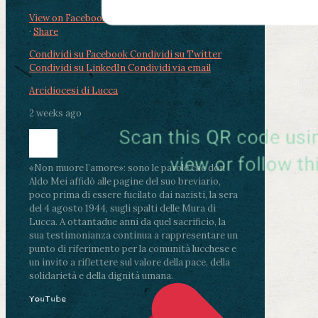
View on Facebook
·
Share
Condividi su Facebook
Condividi su Twitter
Condividi su LinkedIn
Condividi via email
Arcidiocesi di Lucca
2 weeks ago
«Non muore l’amore»: sono le parole che don
Aldo Mei affidò alle pagine del suo breviario,
poco prima di essere fucilato dai nazisti, la sera
del 4 agosto 1944, sugli spalti delle Mura di
Lucca. A ottantadue anni da quel sacrificio, la
sua testimonianza continua a rappresentare un
punto di riferimento per la comunità lucchese e
un invito a riflettere sul valore della pace, della
solidarietà e della dignità umana.
YouTube